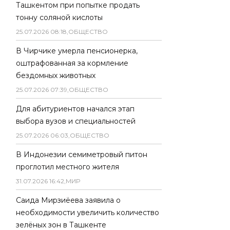
Ташкентом при попытке продать
тонну соляной кислоты
25
.
07
.
2026
08
:
18
,
ОБЩЕСТВО
В Чирчике умерла пенсионерка,
оштрафованная за кормление
бездомных животных
25
.
07
.
2026
07
:
39
,
ОБЩЕСТВО
Для абитуриентов начался этап
выбора вузов и специальностей
25
.
07
.
2026
06
:
03
,
ОБЩЕСТВО
В Индонезии семиметровый питон
проглотил местного жителя
31
.
07
.
2026
16
:
42
,
МИР
Саида Мирзиёева заявила о
необходимости увеличить количество
зелёных зон в Ташкенте