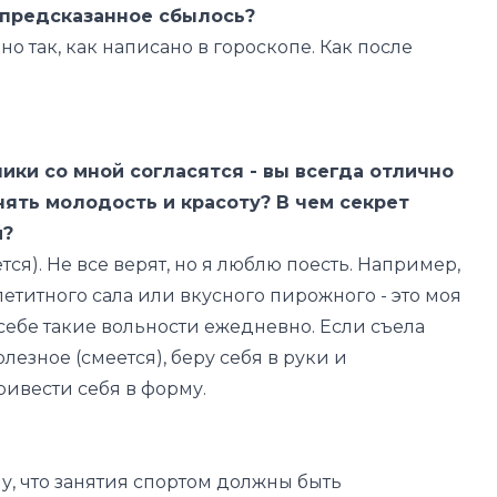
 предсказанное сбылось?
нно так, как написано в гороскопе. Как после
ники со мной согласятся - вы всегда отлично
нять молодость и красоту? В чем секрет
й?
тся)
. Не все верят, но я люблю поесть. Например,
ппетитного сала или вкусного пирожного - это моя
 себе такие вольности ежедневно. Если съела
полезное
(смеется)
, беру себя в руки и
ривести себя в форму.
у, что занятия спортом должны быть