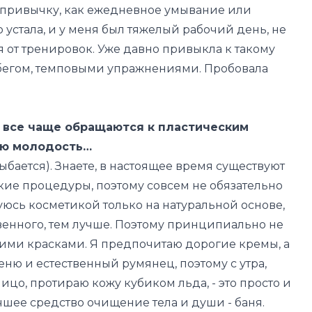
в привычку, как ежедневное умывание или
о устала, и у меня был тяжелый рабочий день, не
я от тренировок. Уже давно привыкла к такому
бегом, темповыми упражнениями. Пробовала
ы все чаще обращаются к пластическим
ою молодость…
лыбается)
. Знаете, в настоящее время существуют
ие процедуры, поэтому совсем не обязательно
уюсь косметикой только на натуральной основе,
венного, тем лучше. Поэтому принципиально не
ми красками. Я предпочитаю дорогие кремы, а
еню и естественный румянец, поэтому с утра,
лицо, протираю кожу кубиком льда, - это просто и
шее средство очищение тела и души - баня.