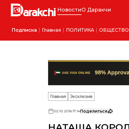
Новости
О Даракчи
Подписка
Главная
ПОЛИТИКА
ОБЩЕСТВО
Главная
Эксклюзив
Поделиться
02
.
10
.
2016
17
:
14
НАТАША КОРОЛЕ