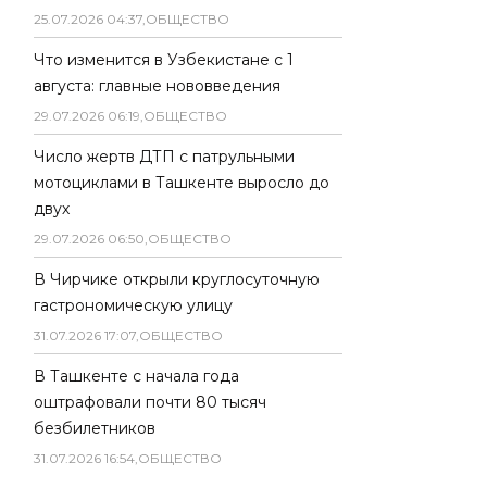
25
.
07
.
2026
04
:
37
,
ОБЩЕСТВО
Что изменится в Узбекистане с 1
августа: главные нововведения
29
.
07
.
2026
06
:
19
,
ОБЩЕСТВО
Число жертв ДТП с патрульными
мотоциклами в Ташкенте выросло до
двух
29
.
07
.
2026
06
:
50
,
ОБЩЕСТВО
В Чирчике открыли круглосуточную
гастрономическую улицу
31
.
07
.
2026
17
:
07
,
ОБЩЕСТВО
В Ташкенте с начала года
оштрафовали почти 80 тысяч
безбилетников
31
.
07
.
2026
16
:
54
,
ОБЩЕСТВО