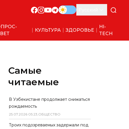
Русский
ПРОС-
HI-
КУЛЬТУРА
ЗДОРОВЬЕ
ВЕТ
TECH
Самые
читаемые
В Узбекистане продолжает снижаться
рождаемость
25
.
07
.
2026
05
:
23
,
ОБЩЕСТВО
Троих подозреваемых задержали под