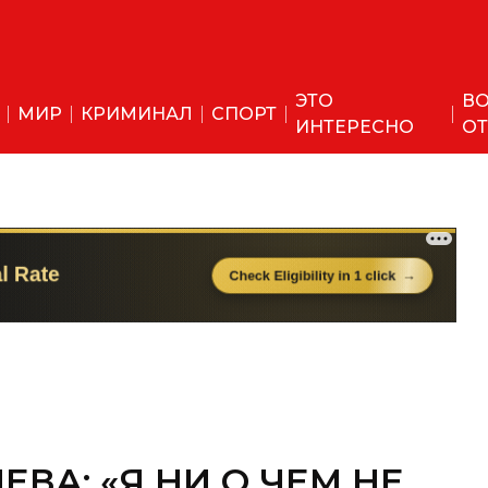
ЭТО
ВО
МИР
КРИМИНАЛ
СПОРТ
ИНТЕРЕСНО
ОТ
ВА: «Я НИ О ЧЕМ НЕ