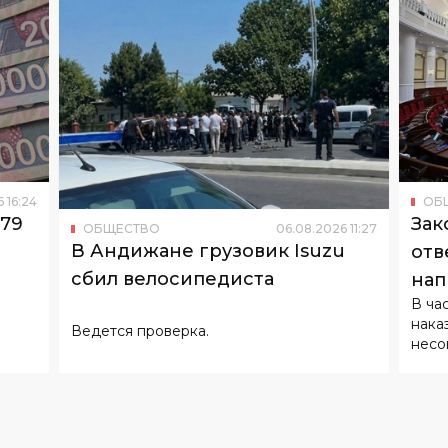
6
16
:
24
ОБ
179
Зак
ОБЩЕСТВО
06
.
08
.
2026
11
:
27
В Андижане грузовик Isuzu
отв
сбил велосипедиста
нап
В ча
нака
Ведется проверка.
несо