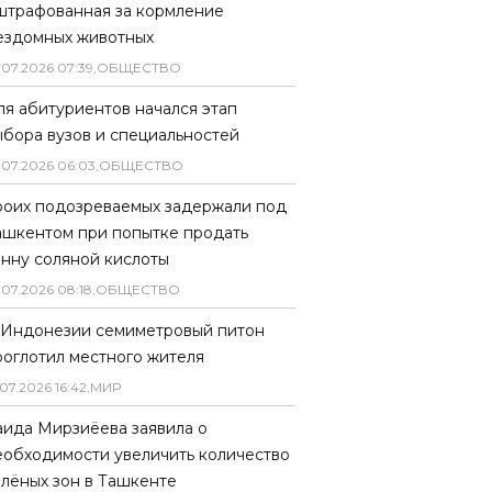
штрафованная за кормление
ездомных животных
.
07
.
2026
07
:
39
,
ОБЩЕСТВО
ля абитуриентов начался этап
ыбора вузов и специальностей
.
07
.
2026
06
:
03
,
ОБЩЕСТВО
роих подозреваемых задержали под
ашкентом при попытке продать
онну соляной кислоты
.
07
.
2026
08
:
18
,
ОБЩЕСТВО
 Индонезии семиметровый питон
роглотил местного жителя
07
.
2026
16
:
42
,
МИР
аида Мирзиёева заявила о
еобходимости увеличить количество
елёных зон в Ташкенте