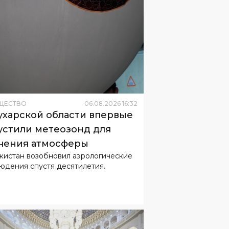
ЩЕСТВО
06
.
08
.
2026
16
:
32
ухарской области впервые
устили метеозонд для
чения атмосферы
кистан возобновил аэрологические
юдения спустя десятилетия.