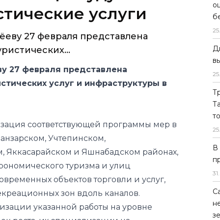
о
стические услуги
б
25
еву 27 февраля представлена
Д
ристических...
в
у 27 февраля представлена
25
стических услуг и инфраструктуры в
Т
Т
т
изация соответствующей программы мер в
25
анзарском, Учтепинском,
В
, Яккасарайском и Яшнабадском районах,
п
рономического туризма и улиц
31
.
овременных объектов торговли и услуг,
С
екреационных зон вдоль каналов.
н
низации указанной работы на уровне
з