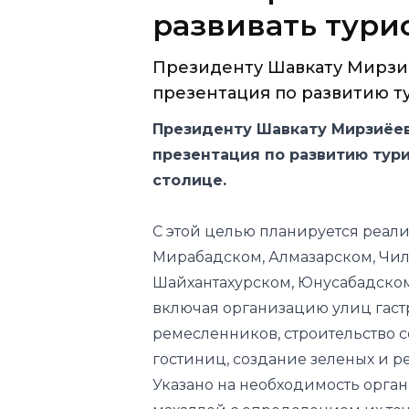
развивать тури
Президенту Шавкату Мирзиё
презентация по развитию ту
Президенту Шавкату Мирзиёев
презентация по развитию тури
столице.
С этой целью планируется реал
Мирабадском, Алмазарском, Чил
Шайхантахурском, Юнусабадском
включая организацию улиц гаст
ремесленников, строительство с
гостиниц, создание зеленых и р
Указано на необходимость орга