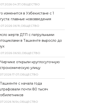
.
07
.
2026
04
:
37
,
ОБЩЕСТВО
то изменится в Узбекистане с 1
вгуста: главные нововведения
.
07
.
2026
06
:
19
,
ОБЩЕСТВО
исло жертв ДТП с патрульными
отоциклами в Ташкенте выросло до
вух
.
07
.
2026
06
:
50
,
ОБЩЕСТВО
 Чирчике открыли круглосуточную
астрономическую улицу
07
.
2026
17
:
07
,
ОБЩЕСТВО
 Ташкенте с начала года
штрафовали почти 80 тысяч
езбилетников
07
.
2026
16
:
54
,
ОБЩЕСТВО