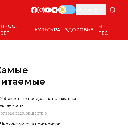
Русский
ПРОС-
HI-
КУЛЬТУРА
ЗДОРОВЬЕ
ВЕТ
TECH
Самые
читаемые
 Узбекистане продолжает снижаться
ождаемость
.
07
.
2026
05
:
23
,
ОБЩЕСТВО
 Чирчике умерла пенсионерка,