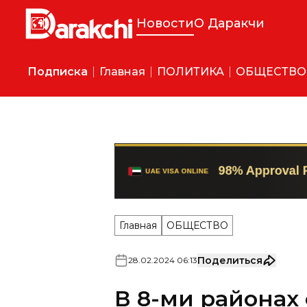
Новости
О Даракчи
Подписка
Главная
ПОЛИТИКА
ОБЩЕСТВО
Главная
ОБЩЕСТВО
Поделиться
28
.
02
.
2024
06
:
13
В 8-ми районах