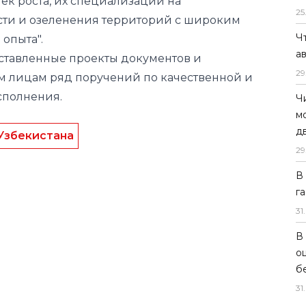
ек роста, их специализации на
25
сти и озеленения территорий с широким
Ч
опыта".
а
дставленные проекты документов и
29
м лицам ряд поручений по качественной и
сполнения.
Ч
м
д
Узбекистана
29
В
г
31
.
В
о
б
31
.