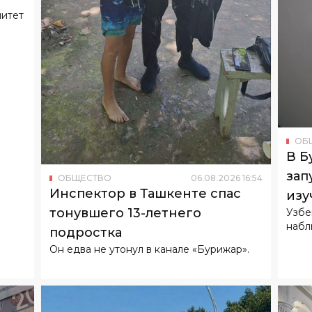
митет
ОБ
В Б
зап
ОБЩЕСТВО
06
.
08
.
2026
16
:
54
Инспектор в Ташкенте спас
изу
тонувшего 13-летнего
Узбе
набл
подростка
Он едва не утонул в канале «Бурижар».