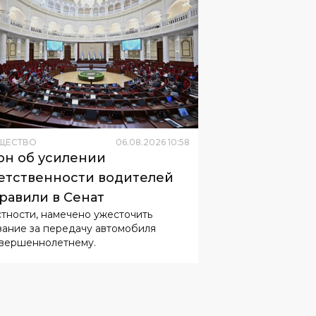
ЩЕСТВО
06
.
08
.
2026
10
:
58
он об усилении
етственности водителей
равили в Сенат
стности, намечено ужесточить
зание за передачу автомобиля
вершеннолетнему.