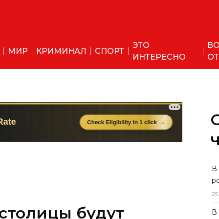
ЭТО
ВО
МИР
КРИМИНАЛ
СПОРТ
ИНТЕРЕСНО
ОТ
В
р
25
 столицы будут
В