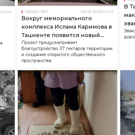
В Т
ОБЩЕСТВО
06
.
08
.
2026
02
:
43
02
:
48
мак
Вокруг мемориального
эва
комплекса Ислама Каримова в
Эвак
Ташкенте появится новый
доро
Проект предусматривает
а
городской парк
и
благоустройство 37 гектаров территории
и создание открытого общественного
пространства.