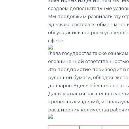
ювелирных изделий, чем мы. Мы 
создаем дополнительные условия
Мы продолжим развивать эту от
Здесь же состоялся обмен мнен
обсуждались вопросы усовершен
сфере.
Глава государства также ознако
ограниченной ответственностью
Это предприятие производит в го
рулонной бумаги, обладая эксп
долларов. Здесь обеспечена заня
Даны указания касательно увел
крепёжных изделий, используе
расширения количества рабочих