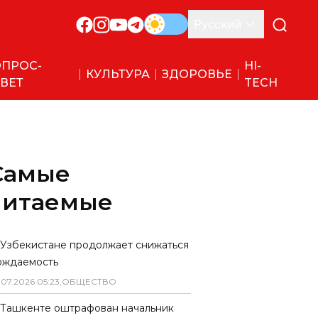
Русский
ПРОС-
HI-
КУЛЬТУРА
ЗДОРОВЬЕ
ВЕТ
TECH
Самые
читаемые
 Узбекистане продолжает снижаться
ождаемость
.
07
.
2026
05
:
23
,
ОБЩЕСТВО
 Ташкенте оштрафован начальник