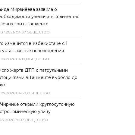
аида Мирзиёева заявила о
еобходимости увеличить количество
елёных зон в Ташкенте
.
07
.
2026
04
:
37
,
ОБЩЕСТВО
то изменится в Узбекистане с 1
вгуста: главные нововведения
.
07
.
2026
06
:
19
,
ОБЩЕСТВО
исло жертв ДТП с патрульными
отоциклами в Ташкенте выросло до
вух
.
07
.
2026
06
:
50
,
ОБЩЕСТВО
 Чирчике открыли круглосуточную
астрономическую улицу
07
.
2026
17
:
07
,
ОБЩЕСТВО