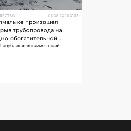
ЩЕСТВО
06
.
08
.
2026
01
:
53
лмалыке произошел
рыв трубопровода на
но-обогатительной
 опубликовал комментарий.
рике