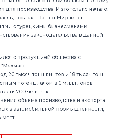
немного отстали в этой области. Поэтому
 для производства. И это только начало.
расль,
- сказал Шавкат Мирзиёев.
иями с турецкими бизнесменами,
ствования законодательства в данной
мился с продукцией общества с
 "Мехмаш".
д 20 тысяч тонн винтов и 18 тысяч тонн
ортным потенциалом в 6 миллионов
тость 700 человек.
ичения объема производства и экспорта
мых в автомобильной промышленности,
 мест.