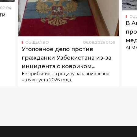
02
:
04
ти
ОБ
В А
про
мед
ОБЩЕСТВО
06
.
08
.
2026
01
:
59
АГМК
фаб
Уголовное дело против
гражданки Узбекистана из-за
инцидента с ковриком
Ее прибытие на родину запланировано
возбуждать не будут
на 6 августа 2026 года.