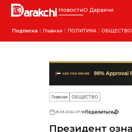
Новости
О Даракчи
Подписка
Главная
ПОЛИТИКА
ОБЩЕСТВО
Главная
ОБЩЕСТВО
Поделиться
25
.
03
.
2024
07
:
58
Президент озна