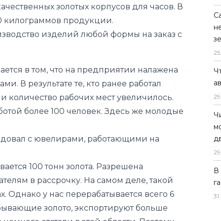
чественных золотых корпусов для часов. В
С
0 килограммов продукции.
н
изводство изделий любой формы на заказ с
з
25
ется в том, что на предприятии налажена
Ч
а
и. В результате те, кто ранее работал
 и количество рабочих мест увеличилось.
29
отой более 100 человек. Здесь же молодые
Ч
м
седовал с ювелирами, работающими на
д
29
ается 100 тонн золота. Разрешена
В
елям в рассрочку. На самом деле, такой
г
х. Однако у нас перерабатывается всего 6
31
.
обывающие золото, экспортируют больше