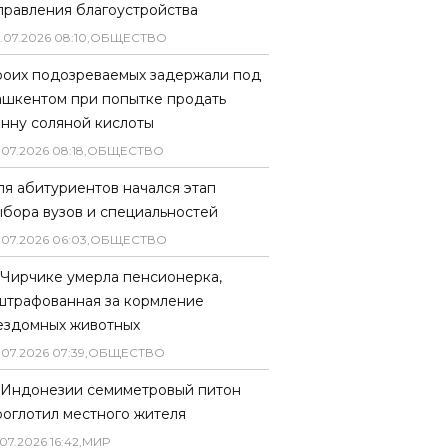
правления благоустройства
.
07
.
2026
08
:
10
,
ОБЩЕСТВО
роих подозреваемых задержали под
ашкентом при попытке продать
онну соляной кислоты
.
07
.
2026
08
:
18
,
ОБЩЕСТВО
ля абитуриентов начался этап
ыбора вузов и специальностей
.
07
.
2026
06
:
03
,
ОБЩЕСТВО
 Чирчике умерла пенсионерка,
штрафованная за кормление
ездомных животных
.
07
.
2026
07
:
39
,
ОБЩЕСТВО
 Индонезии семиметровый питон
роглотил местного жителя
07
.
2026
16
:
42
,
МИР