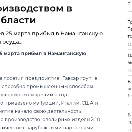
У
изводством в
24
области
Т
Т
в 25 марта прибыл в Наманганскую
т
осуда...
25
5 марта прибыл в Наманганскую
Д
в
25
а посетил предприятие "Гавхар груп" в
В
о способно промышленным способом
о
 ювелирных изделий в год.
б
 привезено из Турции, Италии, США и
25
иятие начало свою деятельность.
В
но производство ювелирных изделий 10
п
дничестве с зарубежными партнерами
31
.