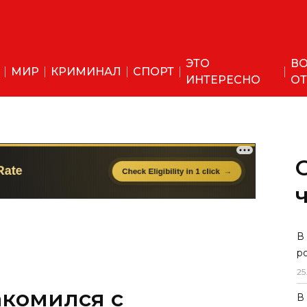
ЭТО
ВО
МИР
КРИМИНАЛ
СПОРТ
ИНТЕРЕСНО
ОТ
В
р
25
комился с
В