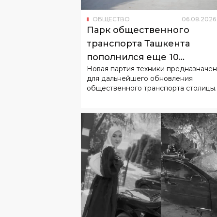
ОБЩЕСТВО
06
.
08
.
2026
Парк общественного
транспорта Ташкента
пополнился еще 10
Новая партия техники предназначен
китайскими электробусам
для дальнейшего обновления
общественного транспорта столицы.