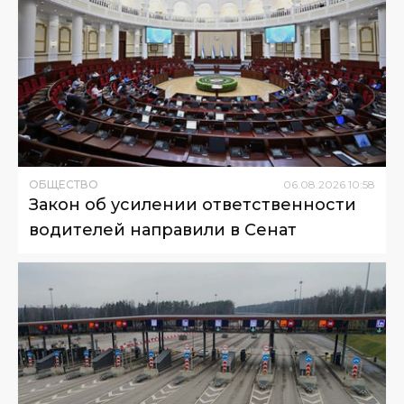
ОБЩЕСТВО
06
.
08
.
2026
10
:
58
Закон об усилении ответственности
водителей направили в Сенат