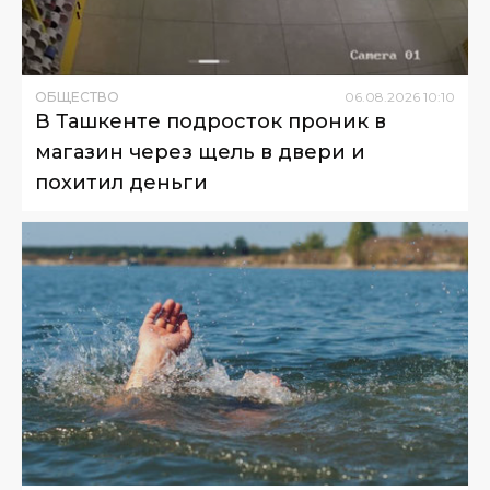
ОБЩЕСТВО
06
.
08
.
2026
10
:
10
В Ташкенте подросток проник в
магазин через щель в двери и
похитил деньги