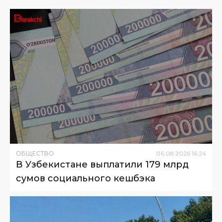
ОБЩЕСТВО
06
.
08
.
2026
16
:
24
В Узбекистане выплатили 179 млрд
сумов социального кешбэка