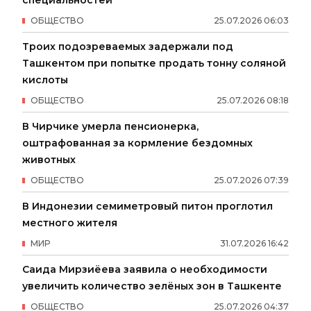
специальностей
ОБЩЕСТВО
25
.
07
.
2026
06
:
03
Троих подозреваемых задержали под
Ташкентом при попытке продать тонну соляной
кислоты
ОБЩЕСТВО
25
.
07
.
2026
08
:
18
В Чирчике умерла пенсионерка,
оштрафованная за кормление бездомных
животных
ОБЩЕСТВО
25
.
07
.
2026
07
:
39
В Индонезии семиметровый питон проглотил
местного жителя
МИР
31
.
07
.
2026
16
:
42
Саида Мирзиёева заявила о необходимости
увеличить количество зелёных зон в Ташкенте
ОБЩЕСТВО
25
.
07
.
2026
04
:
37