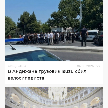
ОБЩЕСТВО
06
.
08
.
2026
11
:
27
В Андижане грузовик Isuzu сбил
велосипедиста