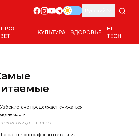
Русский
ПРОС-
HI-
КУЛЬТУРА
ЗДОРОВЬЕ
ВЕТ
TECH
Самые
читаемые
 Узбекистане продолжает снижаться
ождаемость
.
07
.
2026
05
:
23
,
ОБЩЕСТВО
 Ташкенте оштрафован начальник