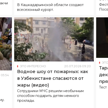
ракчи
Фест
В Кашкадарьинской области создают
Посо
всесезонный курорт.
ЭТО
ЭТО ИНТЕРЕСНО
20
.
07
.
2026
09
:
20
Тар
Водное шоу от пожарных: как
дек
05
:
54
в Узбекистане спасаются от
пря
жары (видео)
Тест
Сотрудники МЧС решили необычным
способом подарить детям немного
му.
прохлады.