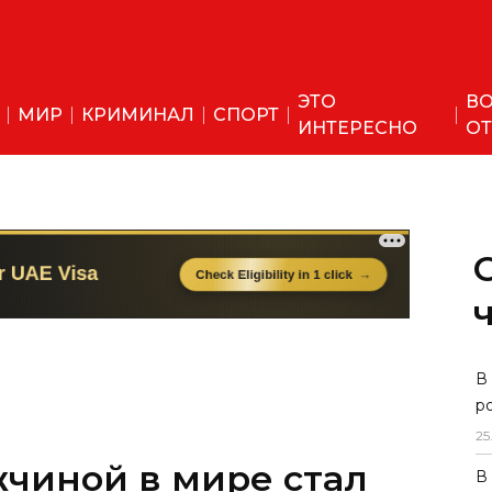
ЭТО
ВО
МИР
КРИМИНАЛ
СПОРТ
ИНТЕРЕСНО
ОТ
В
р
25
чиной в мире стал
В