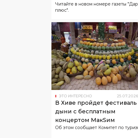
Читайте в новом номере газеты "Да
плюс".
ЭТО ИНТЕРЕСНО
25
.
07
.
2026
В Хиве пройдет фестиваль
дыни с бесплатным
концертом МакSим
Об этом сообщает Комитет по туриз