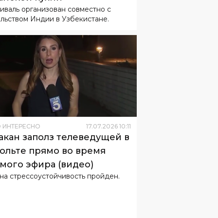
иваль организован совместно с
льством Индии в Узбекистане.
 ИНТЕРЕСНО
17
.
07
.
2026
10
:
11
акан заполз телеведущей в
ольте прямо во время
мого эфира (видео)
 на стрессоустойчивость пройден.