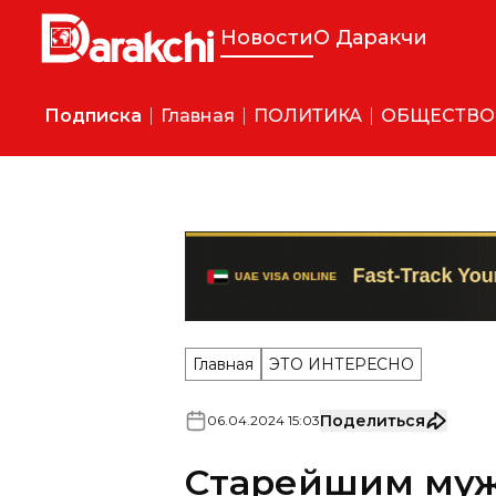
Новости
О Даракчи
Подписка
Главная
ПОЛИТИКА
ОБЩЕСТВО
Главная
ЭТО ИНТЕРЕСНО
Поделиться
06
.
04
.
2024
15
:
03
Старейшим муж