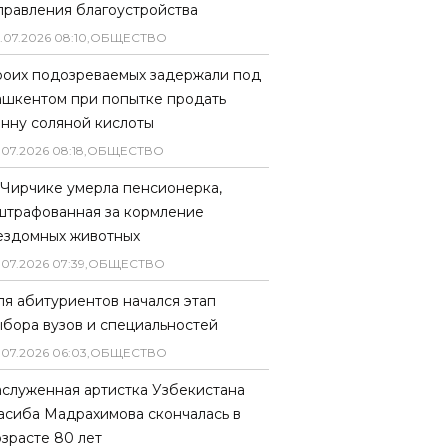
правления благоустройства
.
07
.
2026
08
:
10
,
ОБЩЕСТВО
роих подозреваемых задержали под
ашкентом при попытке продать
онну соляной кислоты
.
07
.
2026
08
:
18
,
ОБЩЕСТВО
 Чирчике умерла пенсионерка,
штрафованная за кормление
ездомных животных
.
07
.
2026
07
:
39
,
ОБЩЕСТВО
ля абитуриентов начался этап
ыбора вузов и специальностей
.
07
.
2026
06
:
03
,
ОБЩЕСТВО
аслуженная артистка Узбекистана
асиба Мадрахимова скончалась в
озрасте 80 лет