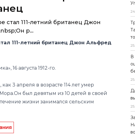
У
танец
24
 стал 111-летний британец Джон
Т
Т
bsp;Он р...
т
тал 111-летний британец Джон Альфред
25
В
о
а», 16 августа 1912-го.
б
25
 как 3 апреля в возрасте 114 лет умер
Д
Мора.Он был девятым из 10 детей в своей
в
 В течение жизни занимался сельским
25
З
Н
ания
в