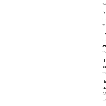
24
В
п
31
.
С
н
з
25
Ч
а
29
Ч
м
д
29