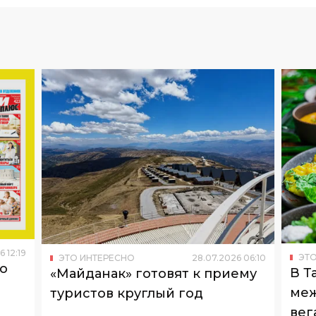
6
12
:
19
ЭТО
ЭТО ИНТЕРЕСНО
28
.
07
.
2026
06
:
10
то
В Т
«Майданак» готовят к приему
меж
туристов круглый год
вег