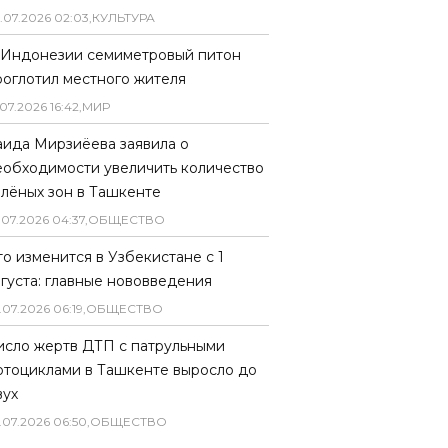
.
07
.
2026
02
:
03
,
КУЛЬТУРА
 Индонезии семиметровый питон
роглотил местного жителя
07
.
2026
16
:
42
,
МИР
аида Мирзиёева заявила о
еобходимости увеличить количество
елёных зон в Ташкенте
.
07
.
2026
04
:
37
,
ОБЩЕСТВО
то изменится в Узбекистане с 1
вгуста: главные нововведения
.
07
.
2026
06
:
19
,
ОБЩЕСТВО
исло жертв ДТП с патрульными
отоциклами в Ташкенте выросло до
вух
.
07
.
2026
06
:
50
,
ОБЩЕСТВО