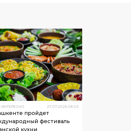
 ИНТЕРЕСНО
27
.
07
.
2026
08
:
03
ашкенте пройдет
дународный фестиваль
анской кухни