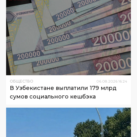
ОБЩЕСТВО
06
.
08
.
2026
16
:
24
В Узбекистане выплатили 179 млрд
сумов социального кешбэка