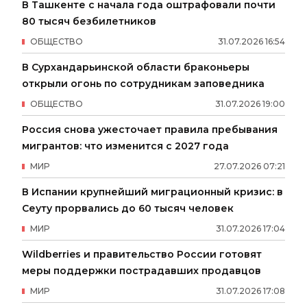
В Ташкенте с начала года оштрафовали почти
80 тысяч безбилетников
ОБЩЕСТВО
31
.
07
.
2026
16
:
54
В Сурхандарьинской области браконьеры
открыли огонь по сотрудникам заповедника
ОБЩЕСТВО
31
.
07
.
2026
19
:
00
Россия снова ужесточает правила пребывания
мигрантов: что изменится с 2027 года
МИР
27
.
07
.
2026
07
:
21
В Испании крупнейший миграционный кризис: в
Сеуту прорвались до 60 тысяч человек
МИР
31
.
07
.
2026
17
:
04
Wildberries и правительство России готовят
меры поддержки пострадавших продавцов
МИР
31
.
07
.
2026
17
:
08