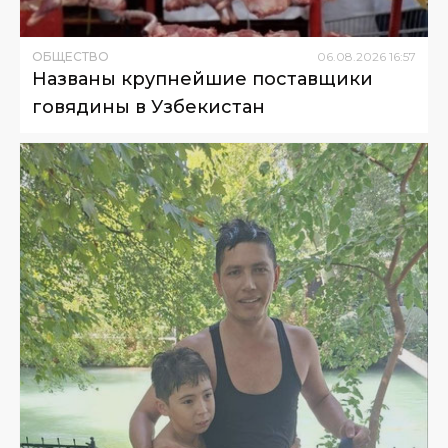
ОБЩЕСТВО
06
.
08
.
2026
16
:
57
Названы крупнейшие поставщики
говядины в Узбекистан