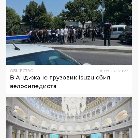
ОБЩЕСТВО
06
.
08
.
2026
11
:
27
В Андижане грузовик Isuzu сбил
велосипедиста