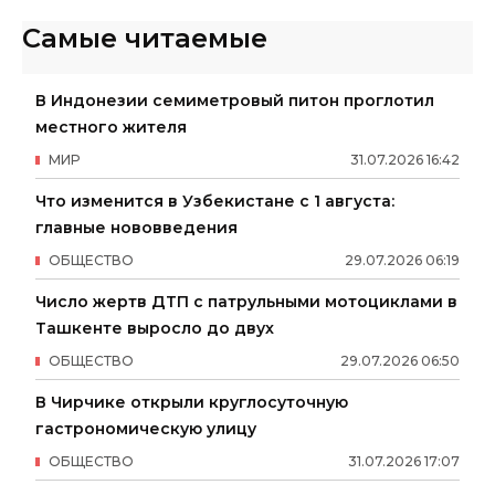
Самые читаемые
В Индонезии семиметровый питон проглотил
местного жителя
МИР
31
.
07
.
2026
16
:
42
Что изменится в Узбекистане с 1 августа:
главные нововведения
ОБЩЕСТВО
29
.
07
.
2026
06
:
19
Число жертв ДТП с патрульными мотоциклами в
Ташкенте выросло до двух
ОБЩЕСТВО
29
.
07
.
2026
06
:
50
В Чирчике открыли круглосуточную
гастрономическую улицу
ОБЩЕСТВО
31
.
07
.
2026
17
:
07