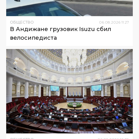
ОБЩЕСТВО
06
.
08
.
2026
11
:
27
В Андижане грузовик Isuzu сбил
велосипедиста