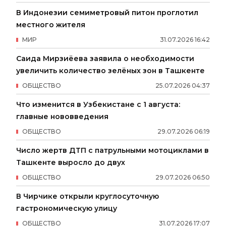
В Индонезии семиметровый питон проглотил
местного жителя
МИР
31
.
07
.
2026
16
:
42
Саида Мирзиёева заявила о необходимости
увеличить количество зелёных зон в Ташкенте
ОБЩЕСТВО
25
.
07
.
2026
04
:
37
Что изменится в Узбекистане с 1 августа:
главные нововведения
ОБЩЕСТВО
29
.
07
.
2026
06
:
19
Число жертв ДТП с патрульными мотоциклами в
Ташкенте выросло до двух
ОБЩЕСТВО
29
.
07
.
2026
06
:
50
В Чирчике открыли круглосуточную
гастрономическую улицу
ОБЩЕСТВО
31
.
07
.
2026
17
:
07