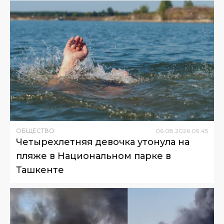
ОБЩЕСТВО
06
.
08
.
2026
09
:
45
Четырехлетняя девочка утонула на
пляже в Национальном парке в
Ташкенте