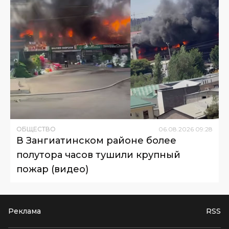
ОБЩЕСТВО
06
.
08
.
2026
09
:
28
В Зангиатинском районе более
полутора часов тушили крупный
пожар (видео)
Реклама
RSS