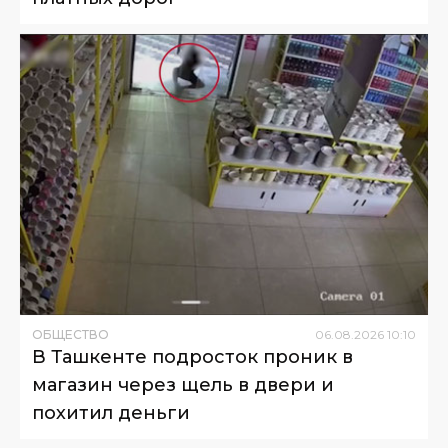
ОБЩЕСТВО
06
.
08
.
2026
10
:
10
В Ташкенте подросток проник в
магазин через щель в двери и
похитил деньги