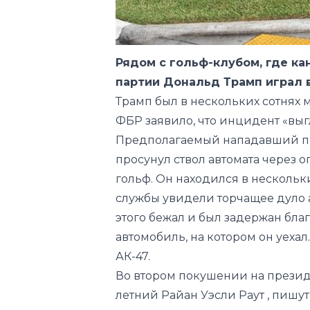
Рядом с гольф-клубом, где к
партии Дональд Трамп играл в
Трамп был в нескольких сотнях м
ФБР заявило, что инцидент «выг
Предполагаемый нападавший пря
просунул ствол автомата через о
гольф. Он находился в нескольк
службы увидели торчащее дуло 
этого бежал и был задержан бл
автомобиль, на котором он уеха
АК-47.
Во втором покушении на презид
летний Райан Уэсли Раут , пишу
на источники. Мужчина, судя по
Украины», отмечает CNN.
Так, в 2022 году Райан Уэсли Рау