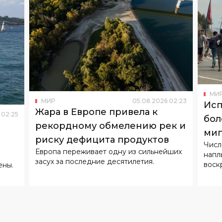
МИ
МИР
05
.
08
.
2026
02
:
23
Исп
Жара в Европе привела к
02
:
25
бол
рекордному обмелению рек и
миг
риску дефицита продуктов
Числ
Европа переживает одну из сильнейших
напл
засух за последние десятилетия.
воск
ены.