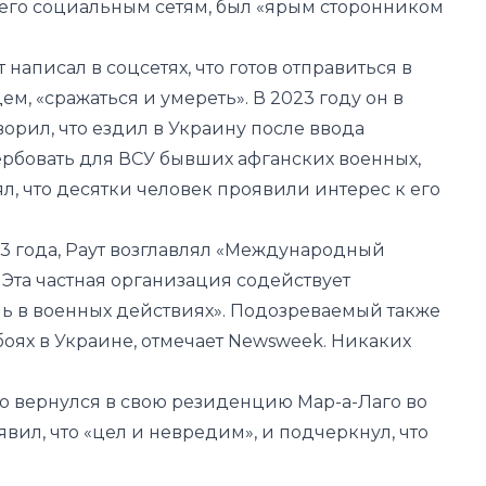
ем, «сражаться и умереть». В 2023 году он в
ворил, что ездил в Украину после ввода
вербовать для ВСУ бывших афганских военных,
ял, что десятки человек проявили интерес к его
3 года, Раут возглавлял «Международный
 Эта частная организация содействует
 в военных действиях». Подозреваемый также
 боях в Украине, отмечает Newsweek. Никаких
 вернулся в свою резиденцию Мар-а-Лаго во
ил, что «цел и невредим», и подчеркнул, что
шел спустя два месяца после первого
покушения
произошло 14 июля в Пенсильвании. Стрелком тогда
 Крукс, он открыл огонь из винтовки AR-15. Одна