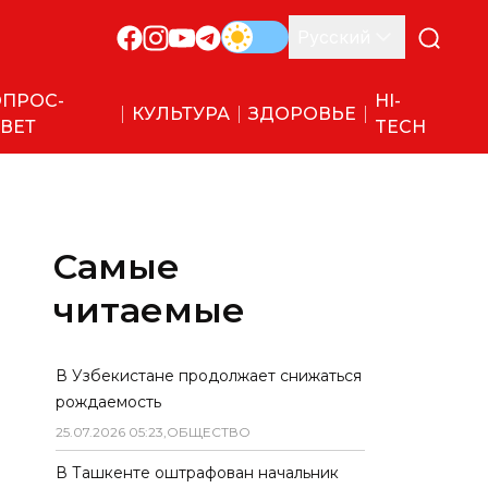
Русский
ПРОС-
HI-
КУЛЬТУРА
ЗДОРОВЬЕ
ВЕТ
TECH
Самые
читаемые
В Узбекистане продолжает снижаться
рождаемость
25
.
07
.
2026
05
:
23
,
ОБЩЕСТВО
В Ташкенте оштрафован начальник