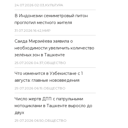
24
.
07
.
2026
02
:
03
,
КУЛЬТУРА
В Индонезии семиметровый питон
проглотил местного жителя
31
.
07
.
2026
16
:
42
,
МИР
Саида Мирзиёева заявила о
необходимости увеличить количество
зелёных зон в Ташкенте
25
.
07
.
2026
04
:
37
,
ОБЩЕСТВО
Что изменится в Узбекистане с 1
августа: главные нововведения
29
.
07
.
2026
06
:
19
,
ОБЩЕСТВО
Число жертв ДТП с патрульными
мотоциклами в Ташкенте выросло до
двух
29
.
07
.
2026
06
:
50
,
ОБЩЕСТВО