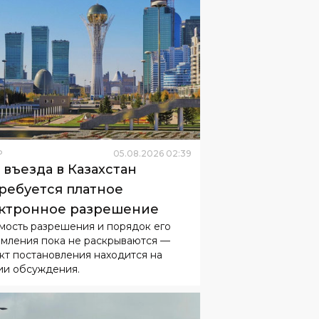
Р
05
.
08
.
2026
02
:
39
 въезда в Казахстан
ребуется платное
ктронное разрешение
мость разрешения и порядок его
мления пока не раскрываются —
кт постановления находится на
ии обсуждения.