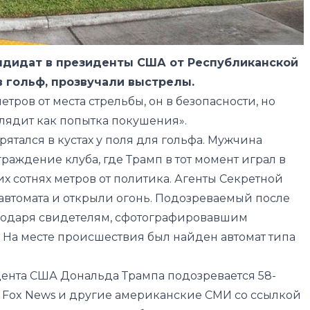
андидат в президенты США от Республиканской
 гольф, прозвучали выстрелы.
етров от места стрельбы, он в безопасности, но
лядит как попытка покушения».
тался в кустах у поля для гольфа. Мужчина
граждение клуба, где Трамп в тот момент играл в
их сотнях метров от политика. Агенты Секретной
автомата и открыли огонь. Подозреваемый после
агодаря свидетелям, сфотографировавшим
л. На месте происшествия был найден автомат типа
ента США Дональда Трампа подозревается 58-
т Fox News и другие американские СМИ со ссылкой
 его социальным сетям, был «ярым сторонником
т написал в соцсетях, что готов отправиться в