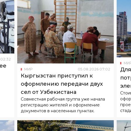
02
:
32
МИ
ее
Для
МИР
05
.
08
.
2026
07
:
02
Кыргызстан приступил к
пот
оформлению передачи двух
эле
сел от Узбекистана
Стои
офор
Совместная рабочая группа уже начала
прое
регистрацию жителей и оформление
стад
документов в населенных пунктах.