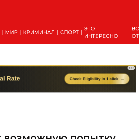
ЭТО
ВО
МИР
КРИМИНАЛ
СПОРТ
ИНТЕРЕСНО
ОТ
т возможную попытку
ия на Дональда Трампа
ский активист с Гавайских островов.