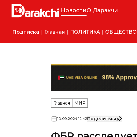
Новости
О Даракчи
Подписка
Главная
ПОЛИТИКА
ОБЩЕСТВО
Главная
МИР
Поделиться
10
.
09
.
2024
12
:
42
ФБР расследуе
нового покушен
Подозреваемый — проукраин