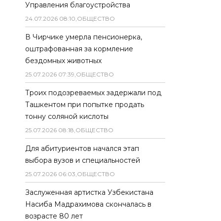
Управления благоустройства
24
.
07
.
2026
08
:
10
,
ОБЩЕСТВО
В Чирчике умерла пенсионерка,
оштрафованная за кормление
бездомных животных
25
.
07
.
2026
07
:
39
,
ОБЩЕСТВО
Троих подозреваемых задержали под
Ташкентом при попытке продать
тонну соляной кислоты
25
.
07
.
2026
08
:
18
,
ОБЩЕСТВО
Для абитуриентов начался этап
выбора вузов и специальностей
25
.
07
.
2026
06
:
03
,
ОБЩЕСТВО
Заслуженная артистка Узбекистана
Насиба Мадрахимова скончалась в
возрасте 80 лет