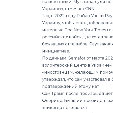
Украину, чтобы стать добровольц
интервью The New York Times го
российских войск, где хотел за
бежавших от талибов. Раут заявл
инициативе.
По данным Semafor от марта 202
волонтерский центр в Украине».
«иностранцам, желающим помочь
утверждал, что сам участвовал в
подтверждений этому нет.
Сам Трамп после произошедшего
Флориде. Бывший президент заяв
«никогда не сдастся».
Инцидент у гольф-клуба произо
на экс-главу Белого дома, оно 
оказался 20-летний Томас Мэттью