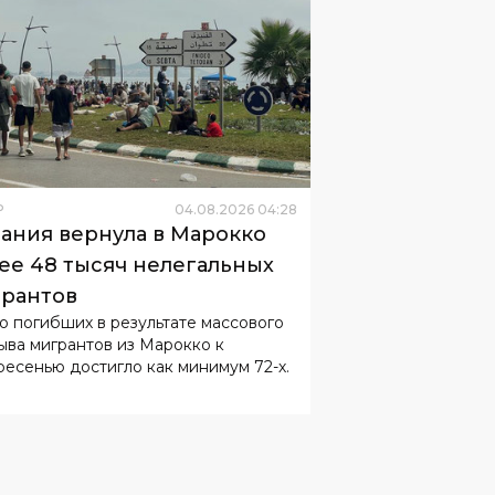
Р
04
.
08
.
2026
04
:
28
ания вернула в Марокко
ее 48 тысяч нелегальных
рантов
о погибших в результате массового
ыва мигрантов из Марокко к
ресенью достигло как минимум 72-х.