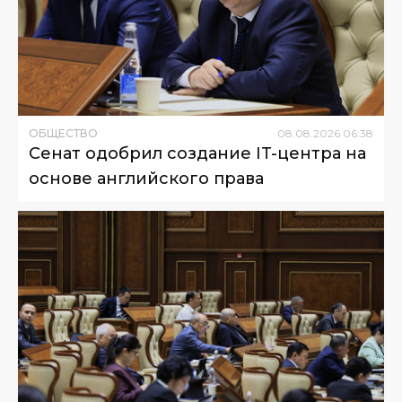
ОБЩЕСТВО
08
.
08
.
2026
06
:
38
Сенат одобрил создание IT-центра на
основе английского права