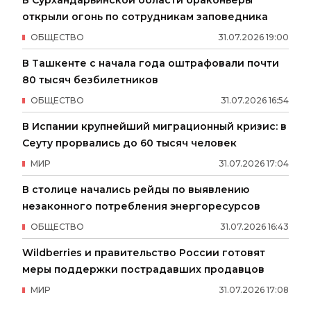
В Сурхандарьинской области браконьеры
открыли огонь по сотрудникам заповедника
ОБЩЕСТВО
31
.
07
.
2026
19
:
00
В Ташкенте с начала года оштрафовали почти
80 тысяч безбилетников
ОБЩЕСТВО
31
.
07
.
2026
16
:
54
В Испании крупнейший миграционный кризис: в
Сеуту прорвались до 60 тысяч человек
МИР
31
.
07
.
2026
17
:
04
В столице начались рейды по выявлению
незаконного потребления энергоресурсов
ОБЩЕСТВО
31
.
07
.
2026
16
:
43
Wildberries и правительство России готовят
меры поддержки пострадавших продавцов
МИР
31
.
07
.
2026
17
:
08