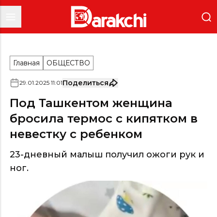
Главная
ОБЩЕСТВО
Поделиться
29
.
01
.
2025
11
:
01
Под Ташкентом женщина
бросила термос с кипятком в
невестку с ребенком
23-дневный малыш получил ожоги рук и
ног.