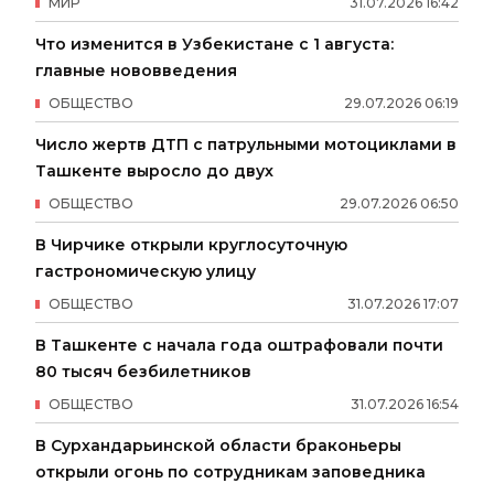
МИР
31
.
07
.
2026
16
:
42
Что изменится в Узбекистане с 1 августа:
главные нововведения
ОБЩЕСТВО
29
.
07
.
2026
06
:
19
Число жертв ДТП с патрульными мотоциклами в
Ташкенте выросло до двух
ОБЩЕСТВО
29
.
07
.
2026
06
:
50
В Чирчике открыли круглосуточную
гастрономическую улицу
ОБЩЕСТВО
31
.
07
.
2026
17
:
07
В Ташкенте с начала года оштрафовали почти
80 тысяч безбилетников
ОБЩЕСТВО
31
.
07
.
2026
16
:
54
В Сурхандарьинской области браконьеры
открыли огонь по сотрудникам заповедника