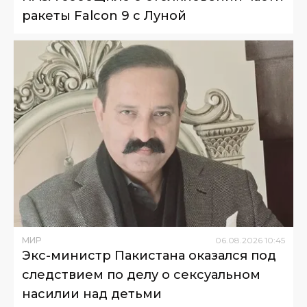
ракеты Falcon 9 с Луной
МИР
06
.
08
.
2026
10
:
45
Экс-министр Пакистана оказался под
следствием по делу о сексуальном
насилии над детьми