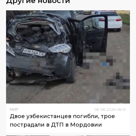
Другие новости
МИР
08
.
08
.
2026
08
:
10
Двое узбекистанцев погибли, трое
пострадали в ДТП в Мордовии