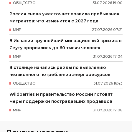
ОБЩЕСТВО
31
.
07
.
2026
19
:
00
Россия снова ужесточает правила пребывания
мигрантов: что изменится с 2027 года
МИР
27
.
07
.
2026
07
:
21
В Испании крупнейший миграционный кризис: в
Сеуту прорвались до 60 тысяч человек
МИР
31
.
07
.
2026
17
:
04
В столице начались рейды по выявлению
незаконного потребления энергоресурсов
ОБЩЕСТВО
31
.
07
.
2026
16
:
43
Wildberries и правительство России готовят
меры поддержки пострадавших продавцов
МИР
31
.
07
.
2026
17
:
08