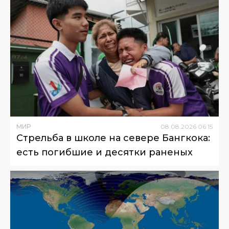
МИР
08
.
08
.
2026
06
:
15
Стрельба в школе на севере Бангкока:
есть погибшие и десятки раненых