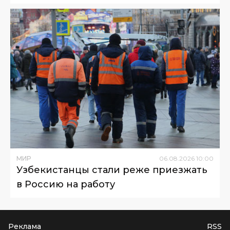
МИР
06
.
08
.
2026
10
:
00
Узбекистанцы стали реже приезжать
в Россию на работу
Реклама
RSS