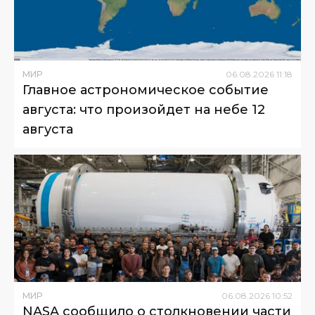
МИР
06
.
08
.
2026
11
:
18
Главное астрономическое событие
августа: что произойдет на небе 12
августа
МИР
06
.
08
.
2026
10
:
52
NASA сообщило о столкновении части