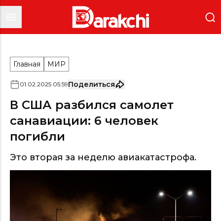
Главная
МИР
Поделиться
01
.
02
.
2025
05
:
59
В США разбился самолет
санавиации: 6 человек
погибли
Это вторая за неделю авиакатастрофа.