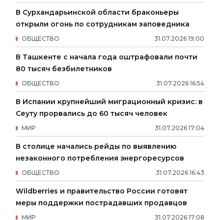
В Сурхандарьинской области браконьеры
открыли огонь по сотрудникам заповедника
ОБЩЕСТВО
31
.
07
.
2026
19
:
00
В Ташкенте с начала года оштрафовали почти
80 тысяч безбилетников
ОБЩЕСТВО
31
.
07
.
2026
16
:
54
В Испании крупнейший миграционный кризис: в
Сеуту прорвались до 60 тысяч человек
МИР
31
.
07
.
2026
17
:
04
В столице начались рейды по выявлению
незаконного потребления энергоресурсов
ОБЩЕСТВО
31
.
07
.
2026
16
:
43
Wildberries и правительство России готовят
меры поддержки пострадавших продавцов
МИР
31
.
07
.
2026
17
:
08