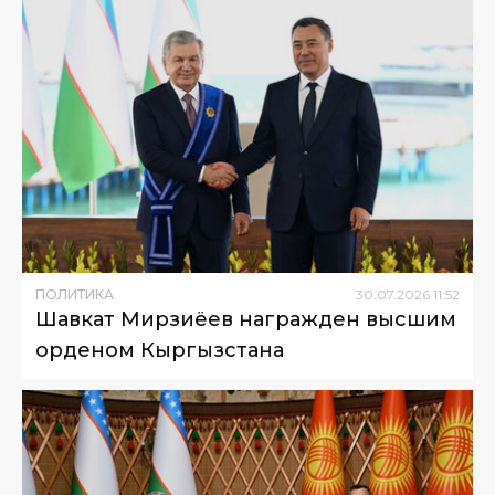
ПОЛИТИКА
30
.
07
.
2026
11
:
52
Шавкат Мирзиёев награжден высшим
орденом Кыргызстана