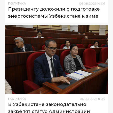
ПОЛИТИКА
06
.
08
.
2026
14
:
06
Президенту доложили о подготовке
энергосистемы Узбекистана к зиме
ПОЛИТИКА
06
.
08
.
2026
11
:
04
В Узбекистане законодательно
закрепят статус Администрации