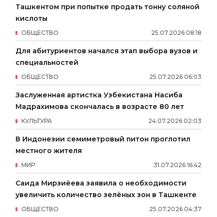
Ташкентом при попытке продать тонну соляной
кислоты
ОБЩЕСТВО
25
.
07
.
2026
08
:
18
Для абитуриентов начался этап выбора вузов и
специальностей
ОБЩЕСТВО
25
.
07
.
2026
06
:
03
Заслуженная артистка Узбекистана Насиба
Мадрахимова скончалась в возрасте 80 лет
КУЛЬТУРА
24
.
07
.
2026
02
:
03
В Индонезии семиметровый питон проглотил
местного жителя
МИР
31
.
07
.
2026
16
:
42
Саида Мирзиёева заявила о необходимости
увеличить количество зелёных зон в Ташкенте
ОБЩЕСТВО
25
.
07
.
2026
04
:
37