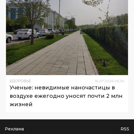
ЗДОРОВЬЕ
16
.
07
.
2026
06
:
34
Ученые: невидимые наночастицы в
воздухе ежегодно уносят почти 2 млн
жизней
Реклама
RSS