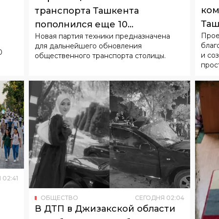
ком
транспорта Ташкента
Таш
пополнился еще 10
Прое
Новая партия техники предназначена
гор
китайскими электробусами
благ
для дальнейшего обновления
0
и со
общественного транспорта столицы.
прос
Я
02
:
41
ОБЩЕСТВО
СЕГОДНЯ
02
:
04
В ДТП в Джизакской области