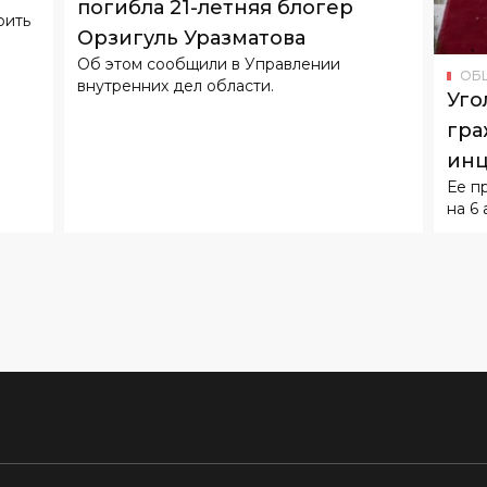
погибла 21-летняя блогер
оить
Орзигуль Уразматова
Об этом сообщили в Управлении
ОБ
внутренних дел области.
Уго
гра
инц
Ее п
воз
на 6 