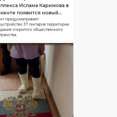
плекса Ислама Каримова в
кенте появится новый
кт предусматривает
одской парк
оустройство 37 гектаров территории
здание открытого общественного
транства.