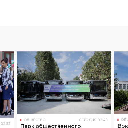
ОБ
ОБЩЕСТВО
СЕГОДНЯ
02
:
48
02
:
53
Вок
Парк общественного