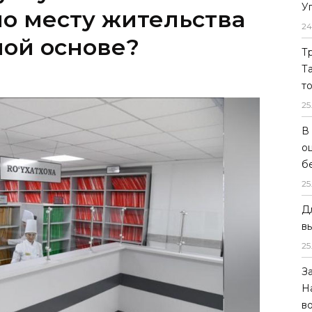
У
о месту жительства
24
ной основе?
Т
Т
т
25
В
о
б
25
Д
в
25
З
Н
в