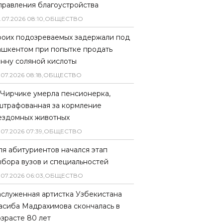
правления благоустройства
.
07
.
2026
08
:
10
,
ОБЩЕСТВО
роих подозреваемых задержали под
ашкентом при попытке продать
онну соляной кислоты
.
07
.
2026
08
:
18
,
ОБЩЕСТВО
 Чирчике умерла пенсионерка,
штрафованная за кормление
ездомных животных
.
07
.
2026
07
:
39
,
ОБЩЕСТВО
ля абитуриентов начался этап
ыбора вузов и специальностей
.
07
.
2026
06
:
03
,
ОБЩЕСТВО
аслуженная артистка Узбекистана
асиба Мадрахимова скончалась в
озрасте 80 лет