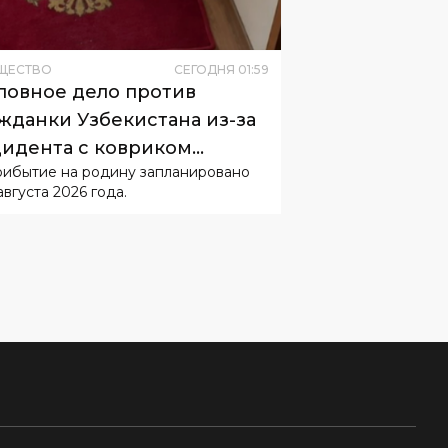
ЩЕСТВО
СЕГОДНЯ
01
:
59
ловное дело против
жданки Узбекистана из-за
идента с ковриком
рибытие на родину запланировано
буждать не будут
августа 2026 года.