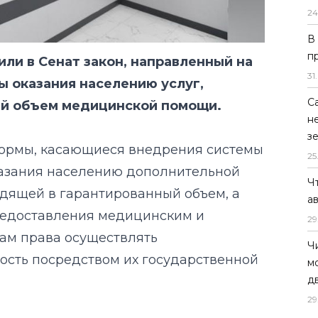
24
В
п
ли в Сенат закон, направленный на
31
.
 оказания населению услуг,
С
ый объем медицинской помощи.
н
з
ормы, касающиеся внедрения системы
25
казания населению дополнительной
Ч
дящей в гарантированный объем, а
а
редоставления медицинским и
29
ам права осуществлять
Ч
сть посредством их государственной
м
д
29