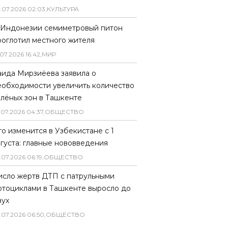
.
07
.
2026
02
:
03
,
КУЛЬТУРА
 Индонезии семиметровый питон
роглотил местного жителя
07
.
2026
16
:
42
,
МИР
аида Мирзиёева заявила о
еобходимости увеличить количество
елёных зон в Ташкенте
.
07
.
2026
04
:
37
,
ОБЩЕСТВО
то изменится в Узбекистане с 1
вгуста: главные нововведения
.
07
.
2026
06
:
19
,
ОБЩЕСТВО
исло жертв ДТП с патрульными
отоциклами в Ташкенте выросло до
вух
.
07
.
2026
06
:
50
,
ОБЩЕСТВО