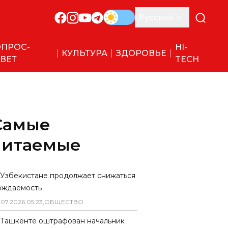
Русский
ПРОС-
HI-
КУЛЬТУРА
ЗДОРОВЬЕ
ВЕТ
TECH
Самые
читаемые
 Узбекистане продолжает снижаться
ождаемость
.
07
.
2026
05
:
23
,
ОБЩЕСТВО
 Ташкенте оштрафован начальник