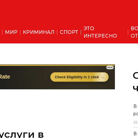
ЭТО
ВО
МИР
КРИМИНАЛ
СПОРТ
ИНТЕРЕСНО
ОТ
В
р
25
услуги в
В