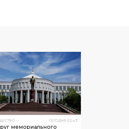
ЩЕСТВО
СЕГОДНЯ
02
:
43
руг мемориального