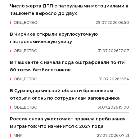
Число жертв ДТП с патрульными мотоциклами в
Ташкенте выросло до двух
ОБЩЕСТВО
29
.
07
.
2026
06
:
50
В Чирчике открыли круглосуточную
гастрономическую улицу
ОБЩЕСТВО
31
.
07
.
2026
17
:
07
В Ташкенте с начала года оштрафовали почти
80 тысяч безбилетников
ОБЩЕСТВО
31
.
07
.
2026
16
:
54
В Сурхандарьинской области браконьеры
открыли огонь по сотрудникам заповедника
ОБЩЕСТВО
31
.
07
.
2026
19
:
00
Россия снова ужесточает правила пребывания
мигрантов: что изменится с 2027 года
МИР
27
.
07
.
2026
07
:
21