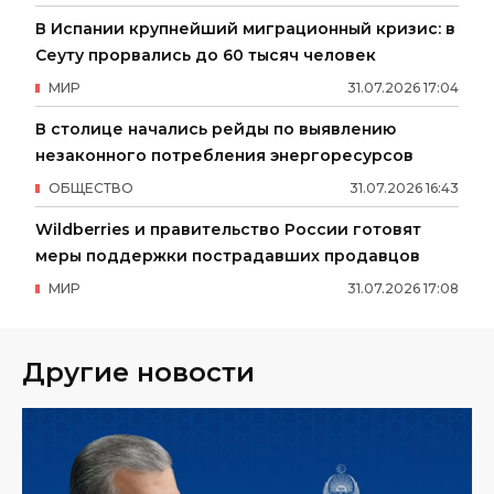
В Испании крупнейший миграционный кризис: в
Сеуту прорвались до 60 тысяч человек
МИР
31
.
07
.
2026
17
:
04
В столице начались рейды по выявлению
незаконного потребления энергоресурсов
ОБЩЕСТВО
31
.
07
.
2026
16
:
43
Wildberries и правительство России готовят
меры поддержки пострадавших продавцов
МИР
31
.
07
.
2026
17
:
08
Другие новости