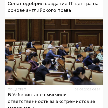
Сенат одобрил создание IT-центра на
основе английского права
ОБЩЕСТВО
08
.
08
.
2026
06
:
34
В Узбекистане смягчили
ответственность за экстремистские