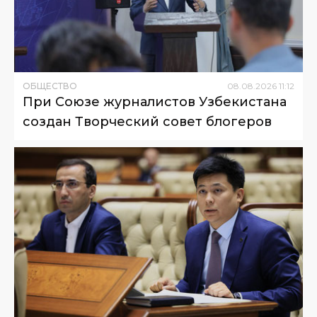
ОБЩЕСТВО
08
.
08
.
2026
11
:
12
При Союзе журналистов Узбекистана
создан Творческий совет блогеров