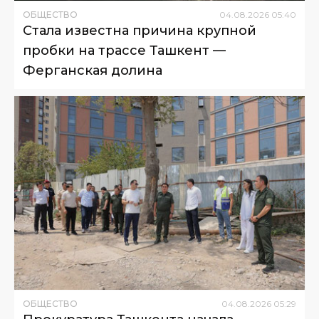
ОБЩЕСТВО
04
.
08
.
2026
05
:
40
Стала известна причина крупной
пробки на трассе Ташкент —
Ферганская долина
ОБЩЕСТВО
04
.
08
.
2026
05
:
29