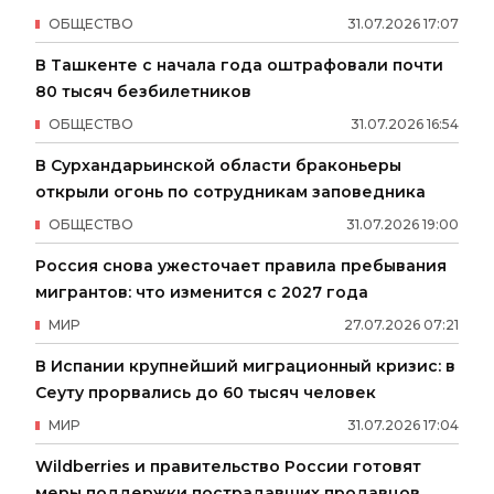
ОБЩЕСТВО
31
.
07
.
2026
17
:
07
В Ташкенте с начала года оштрафовали почти
80 тысяч безбилетников
ОБЩЕСТВО
31
.
07
.
2026
16
:
54
В Сурхандарьинской области браконьеры
открыли огонь по сотрудникам заповедника
ОБЩЕСТВО
31
.
07
.
2026
19
:
00
Россия снова ужесточает правила пребывания
мигрантов: что изменится с 2027 года
МИР
27
.
07
.
2026
07
:
21
В Испании крупнейший миграционный кризис: в
Сеуту прорвались до 60 тысяч человек
МИР
31
.
07
.
2026
17
:
04
Wildberries и правительство России готовят
меры поддержки пострадавших продавцов