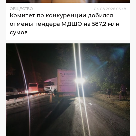
ОБЩЕСТВО
04
.
08
.
2026
05
:
48
Комитет по конкуренции добился
отмены тендера МДШО на 587,2 млн
сумов