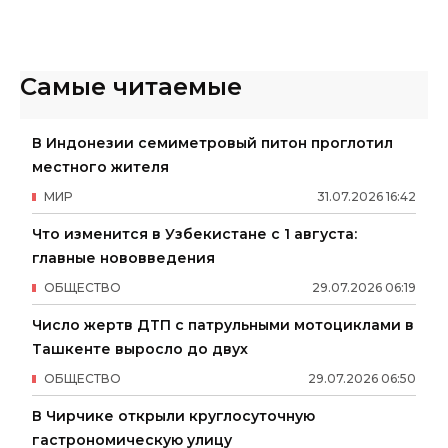
Самые читаемые
В Индонезии семиметровый питон проглотил
местного жителя
МИР
31
.
07
.
2026
16
:
42
Что изменится в Узбекистане с 1 августа:
главные нововведения
ОБЩЕСТВО
29
.
07
.
2026
06
:
19
Число жертв ДТП с патрульными мотоциклами в
Ташкенте выросло до двух
ОБЩЕСТВО
29
.
07
.
2026
06
:
50
В Чирчике открыли круглосуточную
гастрономическую улицу