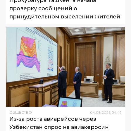
Прокуратура Ташкента начала
проверку сообщений о
принудительном выселении жителей
ОБЩЕСТВО
04
.
08
.
2026
04
:
49
Из-за роста авиарейсов через
Узбекистан спрос на авиакеросин