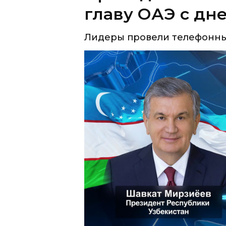
В ходе состоявшегося 11 мар
Узбекистана Шавкат Мирзиёев