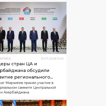
ЛИТИКА
31
.
07
.
2026
11
:
40
еры стран ЦА и
рбайджана обсудили
витие регионального
ат Мирзиёев принял участие в
рудничества
рмальном саммите Центральной
 и Азербайджана.