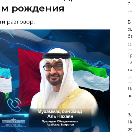
У
24
В
о
б
25
Т
Т
т
25
Д
в
25
З
та телефонного разговора Президент
Н
 сердечно поздравил Президента
в