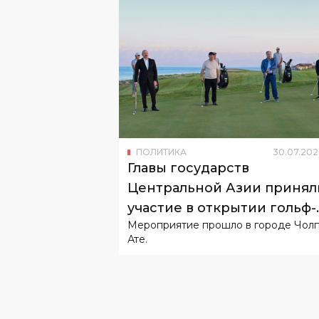
ПОЛИТИКА
30
.
07
.
202
Главы государств
Центральной Азии принял
участие в открытии гольф-
Мероприятие прошло в городе Чолп
клуба на Иссык-Куле
Ате.