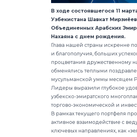
Объединенных Арабских Эмир
Нахаяна с днем рождения.
Глава нашей страны искренне п
и благополучия, больших успехо
процветания дружественному на
обменялись теплыми поздравле
мусульманской уммы месяцем Р
Лидеры выразили глубокое удо
узбекско-эмиратского многоплан
торгово-экономической и инвес
В рамках текущего портфеля пр
активное взаимодействие с ве
ключевых направлениях, как «зе
искусственный интеллект, градо
частный бизнес.
Были также рассмотрены вопрос