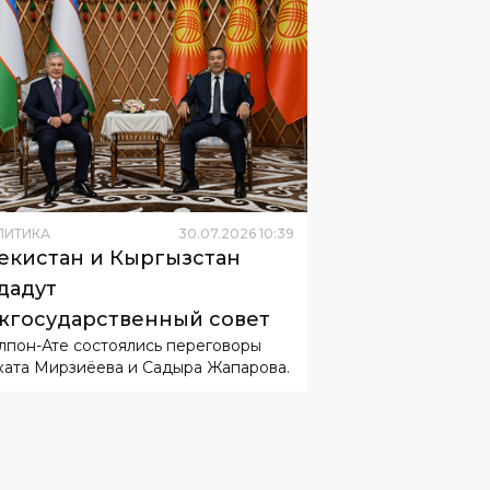
ЛИТИКА
30
.
07
.
2026
10
:
39
екистан и Кыргызстан
дадут
государственный совет
лпон-Ате состоялись переговоры
ата Мирзиёева и Садыра Жапарова.