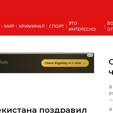
ЭТО
ВО
МИР
КРИМИНАЛ
СПОРТ
ИНТЕРЕСНО
ОТ
екистана поздравил
В
р
ем рождения
25
В
й разговор.