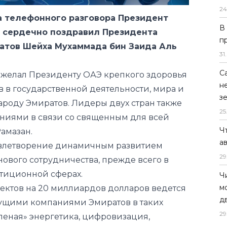
атов Шейха Мухаммада бин Заида Аль
24
В
ожелал Президенту ОАЭ крепкого здоровья
п
в в государственной деятельности, мира и
31
.
роду Эмиратов. Лидеры двух стран также
С
ниями в связи со священным для всей
н
амазан.
з
влетворение динамичным развитием
25
ового сотрудничества, прежде всего в
Ч
тиционной сферах.
а
оектов на 20 миллиардов долларов ведется
29
дущими компаниями Эмиратов в таких
Ч
леная» энергетика, цифровизация,
м
строительство и инфраструктура, туризм,
д
29
ы проведения второго саммита диалога