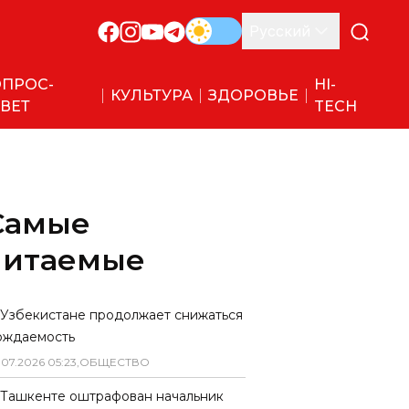
Русский
ПРОС-
HI-
КУЛЬТУРА
ЗДОРОВЬЕ
ВЕТ
TECH
Самые
читаемые
 Узбекистане продолжает снижаться
ождаемость
.
07
.
2026
05
:
23
,
ОБЩЕСТВО
 Ташкенте оштрафован начальник