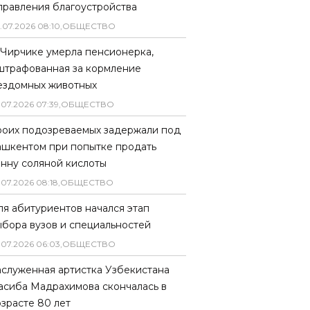
правления благоустройства
.
07
.
2026
08
:
10
,
ОБЩЕСТВО
 Чирчике умерла пенсионерка,
штрафованная за кормление
ездомных животных
.
07
.
2026
07
:
39
,
ОБЩЕСТВО
роих подозреваемых задержали под
ашкентом при попытке продать
онну соляной кислоты
.
07
.
2026
08
:
18
,
ОБЩЕСТВО
ля абитуриентов начался этап
ыбора вузов и специальностей
.
07
.
2026
06
:
03
,
ОБЩЕСТВО
аслуженная артистка Узбекистана
асиба Мадрахимова скончалась в
озрасте 80 лет