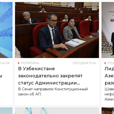
Я
14
:
06
ПОЛИТИКА
СЕГОДНЯ
11
:
04
ПО
В Узбекистане
Лид
ы
законодательно закрепят
Азе
статус Администрации
раз
В Сенат направили Конституционный
Шавк
Президента
сот
закон об АП.
нефо
Азии