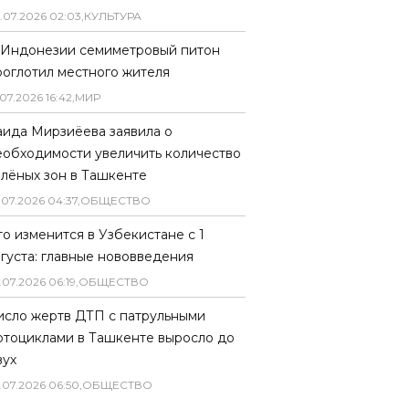
.
07
.
2026
02
:
03
,
КУЛЬТУРА
 Индонезии семиметровый питон
роглотил местного жителя
07
.
2026
16
:
42
,
МИР
аида Мирзиёева заявила о
еобходимости увеличить количество
елёных зон в Ташкенте
.
07
.
2026
04
:
37
,
ОБЩЕСТВО
то изменится в Узбекистане с 1
вгуста: главные нововведения
.
07
.
2026
06
:
19
,
ОБЩЕСТВО
исло жертв ДТП с патрульными
отоциклами в Ташкенте выросло до
вух
.
07
.
2026
06
:
50
,
ОБЩЕСТВО