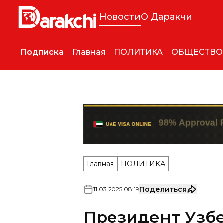
Новости
О Даракчи
Подписка
Главная
ПОЛИТИКА
ОБЩЕСТВО
Главная
ПОЛИТИКА
Поделиться
11
.
03
.
2025
08
:
19
Президент Узб
главу ОАЭ с дн
Лидеры провели телефонны