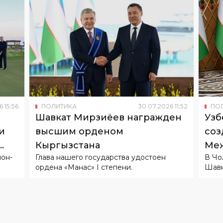
6
15
:
56
ПОЛИТИКА
30
.
07
.
2026
11
:
52
ПО
Шавкат Мирзиёев награжден
Узб
и
высшим орденом
соз
Кыргызстана
Меж
он-
Глава нашего государства удостоен
В Чо
ордена «Манас» I степени.
Шавк