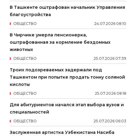
В Ташкенте оштрафован начальник Управления
благоустройства
ОБЩЕСТВО
24
.
07
.
2026
08
:
10
В Чирчике умерла пенсионерка,
оштрафованная за кормление бездомных
животных
ОБЩЕСТВО
25
.
07
.
2026
07
:
39
Троих подозреваемых задержали под
Ташкентом при попытке продать тонну соляной
кислоты
ОБЩЕСТВО
25
.
07
.
2026
08
:
18
Для абитуриентов начался этап выбора вузов и
специальностей
ОБЩЕСТВО
25
.
07
.
2026
06
:
03
Заслуженная артистка Узбекистана Насиба