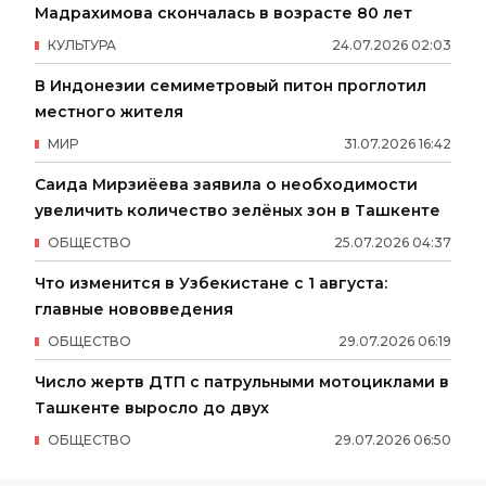
Мадрахимова скончалась в возрасте 80 лет
КУЛЬТУРА
24
.
07
.
2026
02
:
03
В Индонезии семиметровый питон проглотил
местного жителя
МИР
31
.
07
.
2026
16
:
42
Саида Мирзиёева заявила о необходимости
увеличить количество зелёных зон в Ташкенте
ОБЩЕСТВО
25
.
07
.
2026
04
:
37
Что изменится в Узбекистане с 1 августа:
главные нововведения
ОБЩЕСТВО
29
.
07
.
2026
06
:
19
Число жертв ДТП с патрульными мотоциклами в
Ташкенте выросло до двух
ОБЩЕСТВО
29
.
07
.
2026
06
:
50