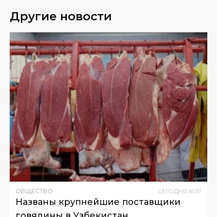
Другие новости
ОБЩЕСТВО
СЕГОДНЯ
16
:
57
Названы крупнейшие поставщики
говядины в Узбекистан