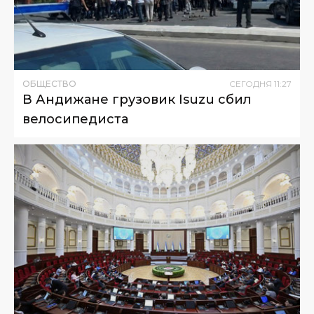
ОБЩЕСТВО
СЕГОДНЯ
11
:
27
В Андижане грузовик Isuzu сбил
велосипедиста