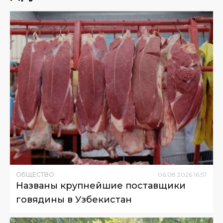
ОБЩЕСТВО
06
.
08
.
2026
16
:
57
Названы крупнейшие поставщики
говядины в Узбекистан