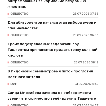
оштрафованная за кормление бездомных
животных
ОБЩЕСТВО
25
.
07
.
2026
07
:
39
Для абитуриентов начался этап выбора вузов и
специальностей
ОБЩЕСТВО
25
.
07
.
2026
06
:
03
Троих подозреваемых задержали под
Ташкентом при попытке продать тонну соляной
кислоты
ОБЩЕСТВО
25
.
07
.
2026
08
:
18
В Индонезии семиметровый питон проглотил
местного жителя
МИР
31
.
07
.
2026
16
:
42
Саида Мирзиёева заявила о необходимости
увеличить количество зелёных зон в Ташкенте
ОБЩЕСТВО
25
.
07
.
2026
04
:
37