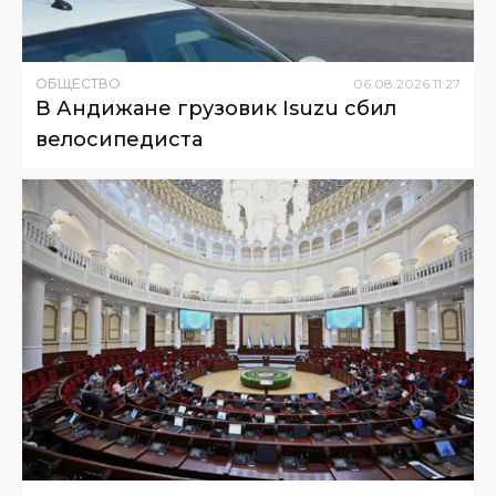
ОБЩЕСТВО
06
.
08
.
2026
11
:
27
В Андижане грузовик Isuzu сбил
велосипедиста