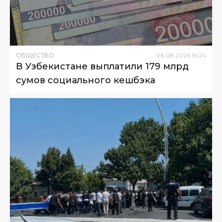
ОБЩЕСТВО
06
.
08
.
2026
16
:
24
В Узбекистане выплатили 179 млрд
сумов социального кешбэка