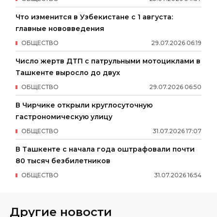
Что изменится в Узбекистане с 1 августа:
главные нововведения
ОБЩЕСТВО
29
.
07
.
2026
06
:
19
Число жертв ДТП с патрульными мотоциклами в
Ташкенте выросло до двух
ОБЩЕСТВО
29
.
07
.
2026
06
:
50
В Чирчике открыли круглосуточную
гастрономическую улицу
ОБЩЕСТВО
31
.
07
.
2026
17
:
07
В Ташкенте с начала года оштрафовали почти
80 тысяч безбилетников
ОБЩЕСТВО
31
.
07
.
2026
16
:
54
Другие новости