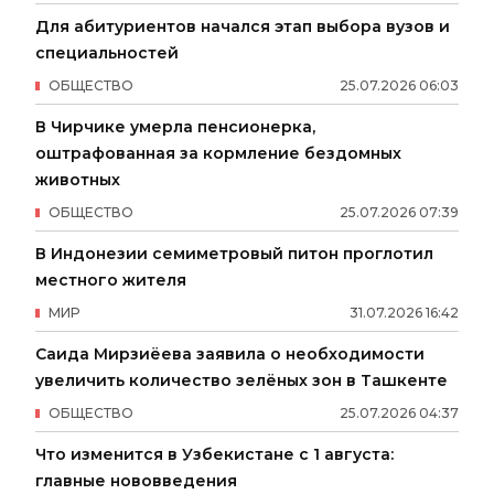
Для абитуриентов начался этап выбора вузов и
специальностей
ОБЩЕСТВО
25
.
07
.
2026
06
:
03
В Чирчике умерла пенсионерка,
оштрафованная за кормление бездомных
животных
ОБЩЕСТВО
25
.
07
.
2026
07
:
39
В Индонезии семиметровый питон проглотил
местного жителя
МИР
31
.
07
.
2026
16
:
42
Саида Мирзиёева заявила о необходимости
увеличить количество зелёных зон в Ташкенте
ОБЩЕСТВО
25
.
07
.
2026
04
:
37
Что изменится в Узбекистане с 1 августа:
главные нововведения