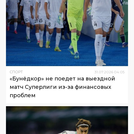
СПОРТ
31
.
07
.
2026
04
:
05
«Бунёдкор» не поедет на выездной
матч Суперлиги из-за финансовых
проблем