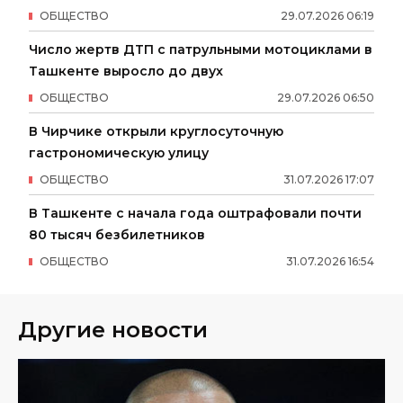
ОБЩЕСТВО
29
.
07
.
2026
06
:
19
Число жертв ДТП с патрульными мотоциклами в
Ташкенте выросло до двух
ОБЩЕСТВО
29
.
07
.
2026
06
:
50
В Чирчике открыли круглосуточную
гастрономическую улицу
ОБЩЕСТВО
31
.
07
.
2026
17
:
07
В Ташкенте с начала года оштрафовали почти
80 тысяч безбилетников
ОБЩЕСТВО
31
.
07
.
2026
16
:
54
Другие новости