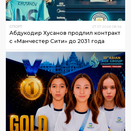
СПОРТ
27
.
07
.
2026
08
:
54
Абдукодир Хусанов продлил контракт
с «Манчестер Сити» до 2031 года