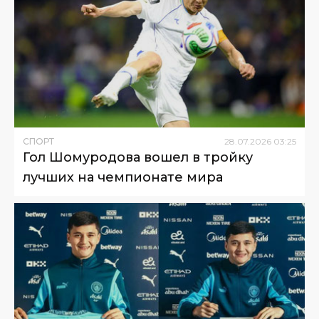
СПОРТ
28
.
07
.
2026
03
:
25
Гол Шомуродова вошел в тройку
лучших на чемпионате мира