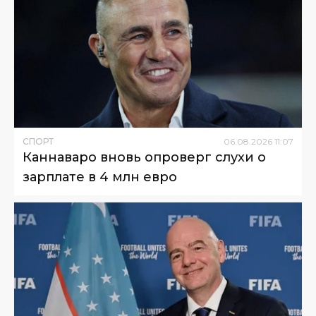
СПОРТ
06
.
08
.
2026
11
:
07
Каннаваро вновь опроверг слухи о
зарплате в 4 млн евро