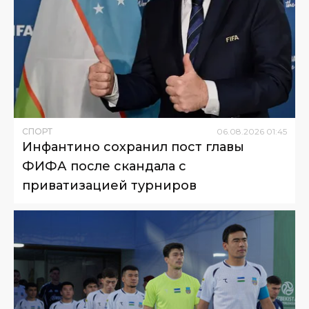
СПОРТ
06
.
08
.
2026
01
:
45
Инфантино сохранил пост главы
ФИФА после скандала с
приватизацией турниров