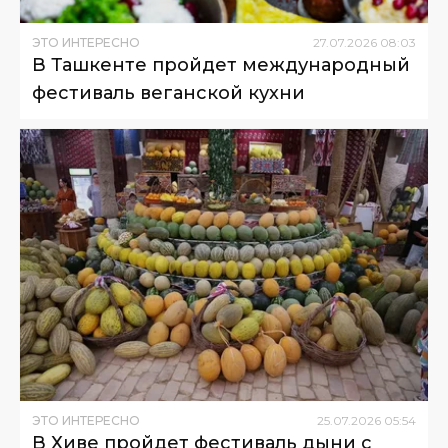
ЭТО ИНТЕРЕСНО
27
.
07
.
2026
08
:
03
В Ташкенте пройдет международный
фестиваль веганской кухни
ЭТО ИНТЕРЕСНО
25
.
07
.
2026
05
:
54
В Хиве пройдет фестиваль дыни с