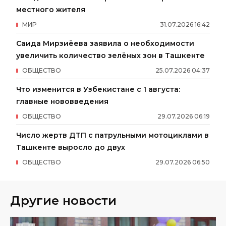
местного жителя
МИР
31
.
07
.
2026
16
:
42
Саида Мирзиёева заявила о необходимости
увеличить количество зелёных зон в Ташкенте
ОБЩЕСТВО
25
.
07
.
2026
04
:
37
Что изменится в Узбекистане с 1 августа:
главные нововведения
ОБЩЕСТВО
29
.
07
.
2026
06
:
19
Число жертв ДТП с патрульными мотоциклами в
Ташкенте выросло до двух
ОБЩЕСТВО
29
.
07
.
2026
06
:
50
Другие новости