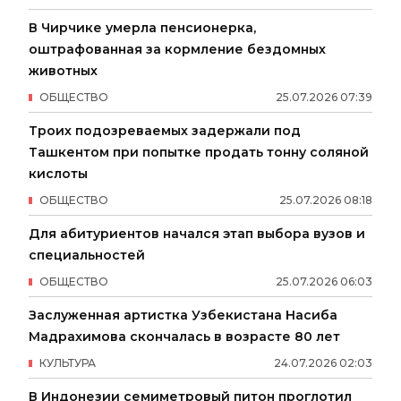
В Чирчике умерла пенсионерка,
оштрафованная за кормление бездомных
животных
ОБЩЕСТВО
25
.
07
.
2026
07
:
39
Троих подозреваемых задержали под
Ташкентом при попытке продать тонну соляной
кислоты
ОБЩЕСТВО
25
.
07
.
2026
08
:
18
Для абитуриентов начался этап выбора вузов и
специальностей
ОБЩЕСТВО
25
.
07
.
2026
06
:
03
Заслуженная артистка Узбекистана Насиба
Мадрахимова скончалась в возрасте 80 лет
КУЛЬТУРА
24
.
07
.
2026
02
:
03
В Индонезии семиметровый питон проглотил