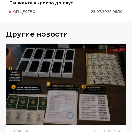
Ташкенте выросло до двух
ОБЩЕСТВО
29
.
07
.
2026
06
:
50
Другие новости
КРИМИНАЛ
СЕГОДНЯ
02
:
49