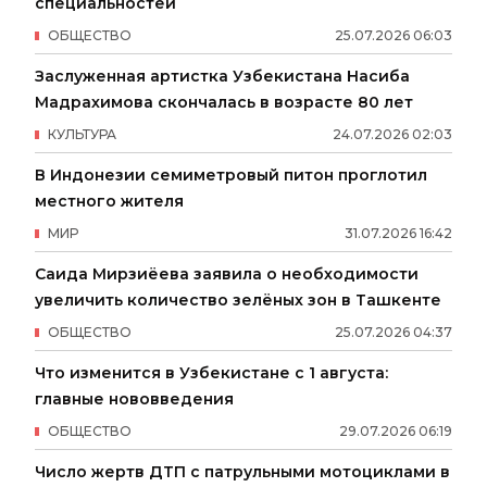
специальностей
ОБЩЕСТВО
25
.
07
.
2026
06
:
03
Заслуженная артистка Узбекистана Насиба
Мадрахимова скончалась в возрасте 80 лет
КУЛЬТУРА
24
.
07
.
2026
02
:
03
В Индонезии семиметровый питон проглотил
местного жителя
МИР
31
.
07
.
2026
16
:
42
Саида Мирзиёева заявила о необходимости
увеличить количество зелёных зон в Ташкенте
ОБЩЕСТВО
25
.
07
.
2026
04
:
37
Что изменится в Узбекистане с 1 августа:
главные нововведения
ОБЩЕСТВО
29
.
07
.
2026
06
:
19
Число жертв ДТП с патрульными мотоциклами в