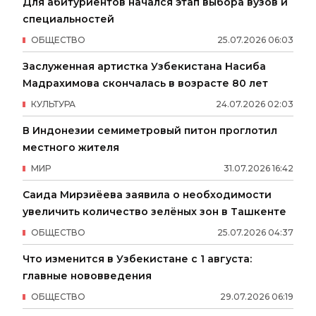
Для абитуриентов начался этап выбора вузов и
специальностей
ОБЩЕСТВО
25
.
07
.
2026
06
:
03
Заслуженная артистка Узбекистана Насиба
Мадрахимова скончалась в возрасте 80 лет
КУЛЬТУРА
24
.
07
.
2026
02
:
03
В Индонезии семиметровый питон проглотил
местного жителя
МИР
31
.
07
.
2026
16
:
42
Саида Мирзиёева заявила о необходимости
увеличить количество зелёных зон в Ташкенте
ОБЩЕСТВО
25
.
07
.
2026
04
:
37
Что изменится в Узбекистане с 1 августа:
главные нововведения
ОБЩЕСТВО
29
.
07
.
2026
06
:
19