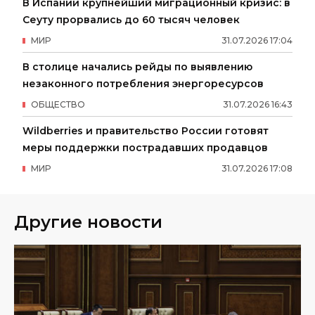
В Испании крупнейший миграционный кризис: в
Сеуту прорвались до 60 тысяч человек
МИР
31
.
07
.
2026
17
:
04
В столице начались рейды по выявлению
незаконного потребления энергоресурсов
ОБЩЕСТВО
31
.
07
.
2026
16
:
43
Wildberries и правительство России готовят
меры поддержки пострадавших продавцов
МИР
31
.
07
.
2026
17
:
08
Другие новости