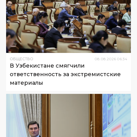
ОБЩЕСТВО
08
.
08
.
2026
06
:
34
В Узбекистане смягчили
ответственность за экстремистские
материалы