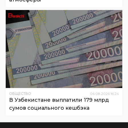
ОБЩЕСТВО
06
.
08
.
2026
16
:
24
В Узбекистане выплатили 179 млрд
сумов социального кешбэка