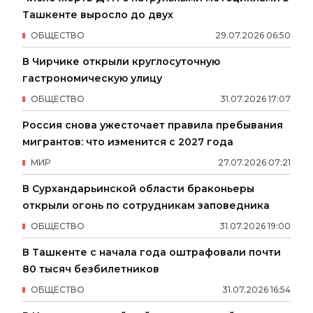
Ташкенте выросло до двух
ОБЩЕСТВО
29
.
07
.
2026
06
:
50
В Чирчике открыли круглосуточную
гастрономическую улицу
ОБЩЕСТВО
31
.
07
.
2026
17
:
07
Россия снова ужесточает правила пребывания
мигрантов: что изменится с 2027 года
МИР
27
.
07
.
2026
07
:
21
В Сурхандарьинской области браконьеры
открыли огонь по сотрудникам заповедника
ОБЩЕСТВО
31
.
07
.
2026
19
:
00
В Ташкенте с начала года оштрафовали почти
80 тысяч безбилетников
ОБЩЕСТВО
31
.
07
.
2026
16
:
54