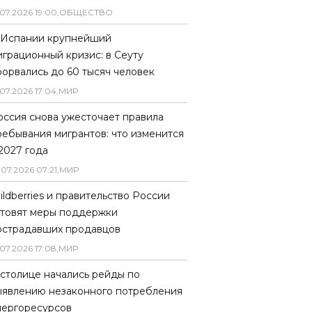
07
.
2026
19
:
00
,
ОБЩЕСТВО
 Испании крупнейший
играционный кризис: в Сеуту
рорвались до 60 тысяч человек
07
.
2026
17
:
04
,
МИР
оссия снова ужесточает правила
ребывания мигрантов: что изменится
 2027 года
.
07
.
2026
07
:
21
,
МИР
ildberries и правительство России
отовят меры поддержки
острадавших продавцов
07
.
2026
17
:
08
,
МИР
 столице начались рейды по
ыявлению незаконного потребления
нергоресурсов