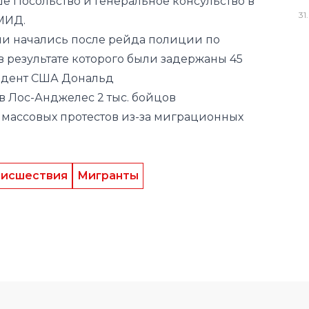
ше Посольство и Генеральное консульство в
31
.
МИД.
ии
начались
после рейда полиции по
в результате которого были задержаны 45
зидент США Дональд
в Лос-Анджелес 2 тыс. бойцов
массовых протестов из-за миграционных
исшествия
Мигранты