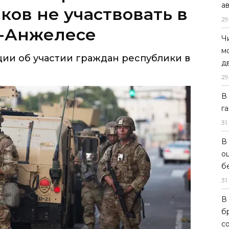
а
ков не участвовать в
29
с-Анжелесе
Ч
м
и об участии граждан республики в
д
29
В
г
31
.
В
о
б
31
.
В
б
с