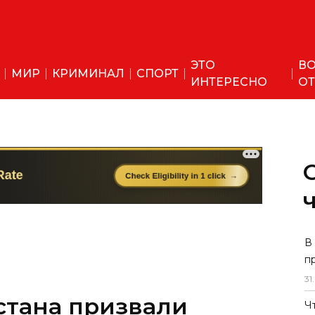
ЭТО
ВО
МИР
КРИМИНАЛ
СПОРТ
ИНТЕРЕСНО
ОТ
В
п
31
.
стана призвали
Ч