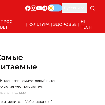
Русский
ПРОС-
HI-
КУЛЬТУРА
ЗДОРОВЬЕ
ВЕТ
TECH
Самые
читаемые
 Индонезии семиметровый питон
роглотил местного жителя
07
.
2026
16
:
42
,
МИР
то изменится в Узбекистане с 1