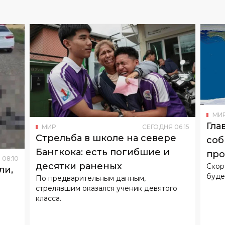
МИ
Гла
МИР
СЕГОДНЯ
06
:
15
Стрельба в школе на севере
соб
Бангкока: есть погибшие и
про
Я
08
:
10
десятки раненых
Скор
ли,
буде
По предварительным данным,
стрелявшим оказался ученик девятого
класса.