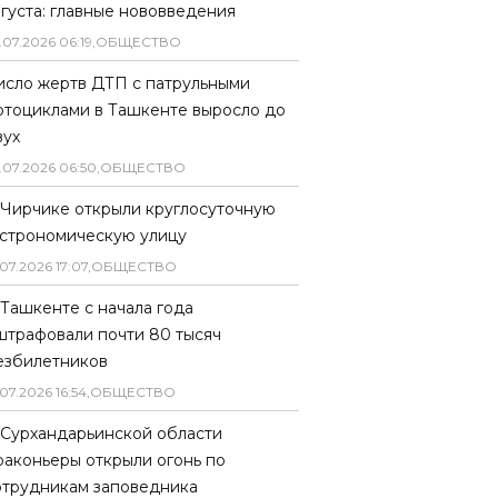
вгуста: главные нововведения
.
07
.
2026
06
:
19
,
ОБЩЕСТВО
исло жертв ДТП с патрульными
отоциклами в Ташкенте выросло до
вух
.
07
.
2026
06
:
50
,
ОБЩЕСТВО
 Чирчике открыли круглосуточную
астрономическую улицу
07
.
2026
17
:
07
,
ОБЩЕСТВО
 Ташкенте с начала года
штрафовали почти 80 тысяч
езбилетников
07
.
2026
16
:
54
,
ОБЩЕСТВО
 Сурхандарьинской области
раконьеры открыли огонь по
отрудникам заповедника