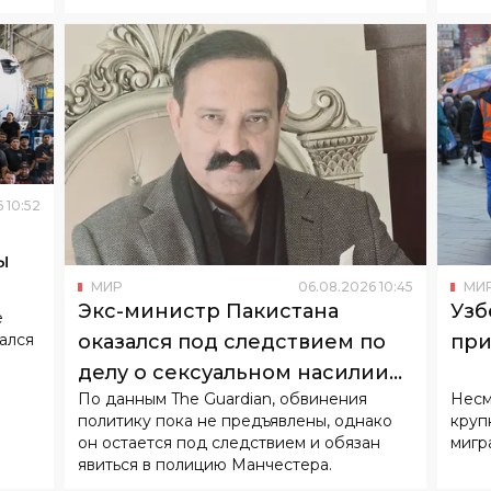
6
10
:
52
ы
МИР
06
.
08
.
2026
10
:
45
МИ
Экс-министр Пакистана
Узб
е
ался
оказался под следствием по
при
делу о сексуальном насилии
По данным The Guardian, обвинения
Несм
над детьми
политику пока не предъявлены, однако
круп
он остается под следствием и обязан
мигр
явиться в полицию Манчестера.