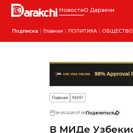
Новости
О Даракчи
Подписка
Главная
ПОЛИТИКА
ОБЩЕСТВО
Главная
МИР
Поделиться
29
.
05
.
2025
07
:
09
В МИДе Узбеки