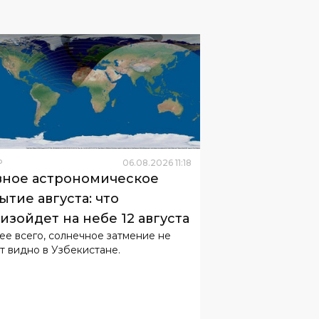
Р
06
.
08
.
2026
11
:
18
вное астрономическое
ытие августа: что
изойдет на небе 12 августа
ее всего, солнечное затмение не
т видно в Узбекистане.