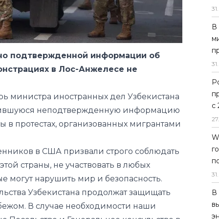
31
.
В
м
п
но подтвержденной информации об
31
.
онстрациях в Лос-Анжелесе не
Р
п
рь министра иностранных дел Узбекистана
с
оявившуюся неподтвержденную информацию
27
ы в протестах, организованных мигрантами
W
г
венников в США призвали строго соблюдать
п
той страны, не участвовать в любых
31
.
е могут нарушить мир и безопасность.
льства Узбекистана продолжат защищать
В
в
убежом. В случае необходимости наши
э