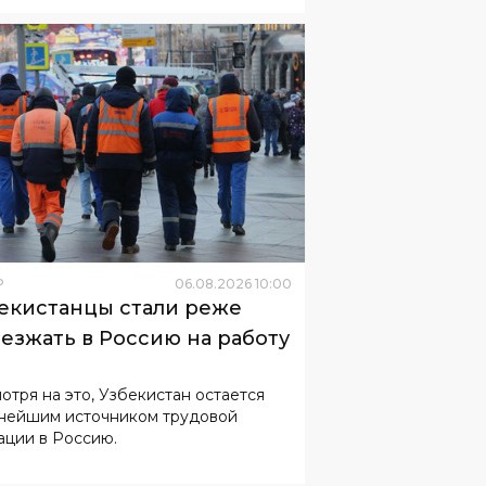
Р
06
.
08
.
2026
10
:
00
екистанцы стали реже
езжать в Россию на работу
отря на это, Узбекистан остается
нейшим источником трудовой
ации в Россию.