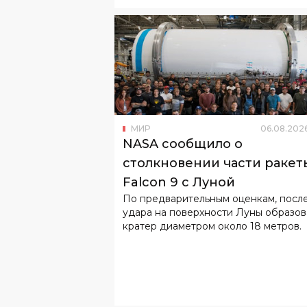
МИР
06
.
08
.
202
NASA сообщило о
столкновении части ракет
Falcon 9 с Луной
По предварительным оценкам, посл
удара на поверхности Луны образов
кратер диаметром около 18 метров.