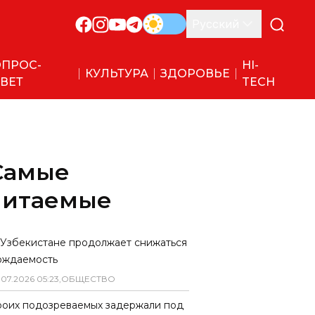
Русский
ПРОС-
HI-
КУЛЬТУРА
ЗДОРОВЬЕ
ВЕТ
TECH
Самые
читаемые
 Узбекистане продолжает снижаться
ождаемость
.
07
.
2026
05
:
23
,
ОБЩЕСТВО
роих подозреваемых задержали под