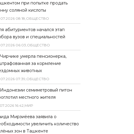
ашкентом при попытке продать
онну соляной кислоты
.
07
.
2026
08
:
18
,
ОБЩЕСТВО
ля абитуриентов начался этап
ыбора вузов и специальностей
.
07
.
2026
06
:
03
,
ОБЩЕСТВО
 Чирчике умерла пенсионерка,
штрафованная за кормление
ездомных животных
.
07
.
2026
07
:
39
,
ОБЩЕСТВО
 Индонезии семиметровый питон
роглотил местного жителя
07
.
2026
16
:
42
,
МИР
аида Мирзиёева заявила о
еобходимости увеличить количество
елёных зон в Ташкенте