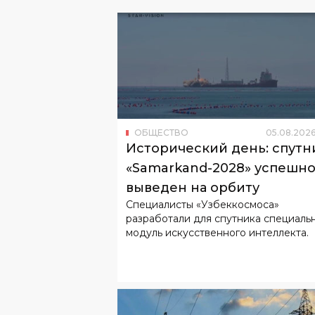
ОБЩЕСТВО
05
.
08
.
202
Исторический день: спутн
«Samarkand-2028» успешн
выведен на орбиту
Специалисты «Узбеккосмоса»
разработали для спутника специаль
модуль искусственного интеллекта.