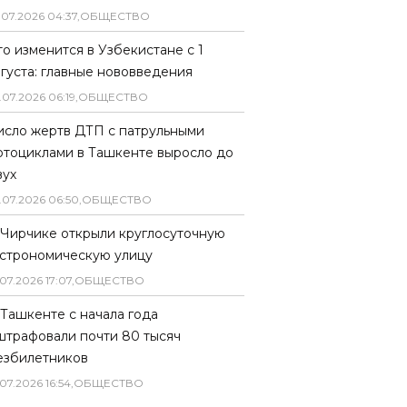
.
07
.
2026
04
:
37
,
ОБЩЕСТВО
то изменится в Узбекистане с 1
вгуста: главные нововведения
.
07
.
2026
06
:
19
,
ОБЩЕСТВО
исло жертв ДТП с патрульными
отоциклами в Ташкенте выросло до
вух
.
07
.
2026
06
:
50
,
ОБЩЕСТВО
 Чирчике открыли круглосуточную
астрономическую улицу
07
.
2026
17
:
07
,
ОБЩЕСТВО
 Ташкенте с начала года
штрафовали почти 80 тысяч
езбилетников
07
.
2026
16
:
54
,
ОБЩЕСТВО