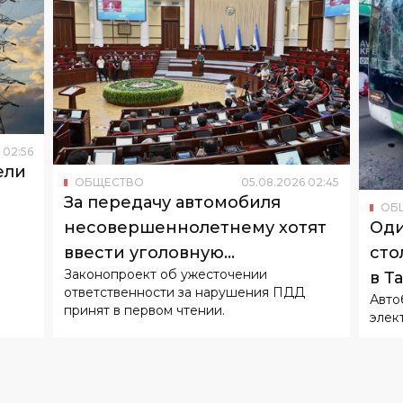
02
:
56
ели
ОБЩЕСТВО
05
.
08
.
2026
02
:
45
За передачу автомобиля
ОБ
Оди
несовершеннолетнему хотят
сто
ввести уголовную
Законопроект об ужесточении
в Т
ответственность
ответственности за нарушения ПДД
Авто
принят в первом чтении.
элек