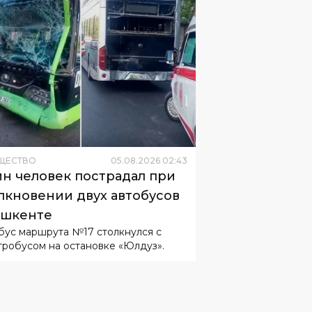
ЩЕСТВО
05
.
08
.
2026
02
:
43
н человек пострадал при
лкновении двух автобусов
ашкенте
бус маршрута №17 столкнулся с
тробусом на остановке «Юлдуз».