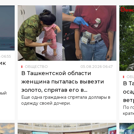
6
06
:
55
ик
ОБЩЕСТВО
05
.
08
.
2026
06
:
47
о
В Ташкентской области
ОБ
женщина пыталась вывезти
В Т
золото, спрятав его в
оса
ный
Еще одна гражданка спрятала доллары в
подгузнике ребенка
вет
одежду своей дочери.
По г
крат