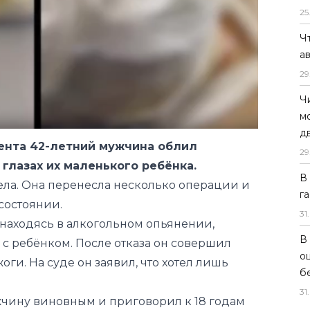
25
Ч
а
29
ента 42-летний мужчина облил
Ч
 глазах их маленького ребёнка.
м
ла. Она перенесла несколько операции и
д
состоянии.
29
 находясь в алкогольном опьянении,
В
 с ребёнком. После отказа он совершил
г
оги. На суде он заявил, что хотел лишь
31
.
В
чину виновным и приговорил к 18 годам
о
б
31
.