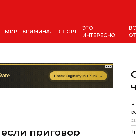
ЭТО
ВО
МИР
КРИМИНАЛ
СПОРТ
ИНТЕРЕСНО
ОТ
несли приговор
В
р
вшемуся сжечь свою
25
Т