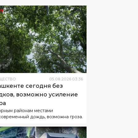
ЩЕСТВО
05
.
08
.
2026
03
:
36
ашкенте сегодня без
дков, возможно усиление
ра
орным районам местами
ковременный дождь, возможна гроза.