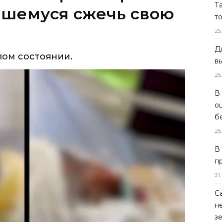
Т
ом состоянии.
т
25
Д
в
25
В
о
б
25
В
п
31
.
С
н
з