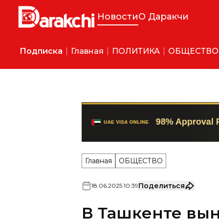
Новости
О Даракчи
Подписка
Главная
ПОЛИТИКА
ОБЩЕСТВО
Главная
ОБЩЕСТВО
Поделиться
18
.
06
.
2025
10
:
39
В Ташкенте вы
мужчине, пыта
жену заживо