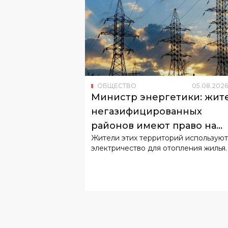
ОБЩЕСТВО
05
.
08
.
2026
Министр энергетики: жит
негазифицированных
районов имеют право на
Жители этих территорий используют
льготный тариф
электричество для отопления жилья.