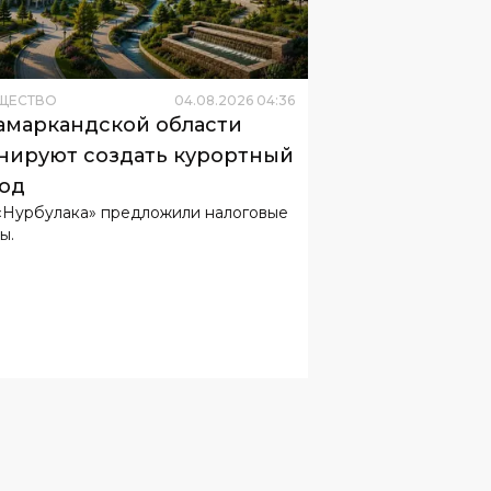
ЩЕСТВО
04
.
08
.
2026
04
:
36
амаркандской области
нируют создать курортный
од
«Нурбулака» предложили налоговые
ы.