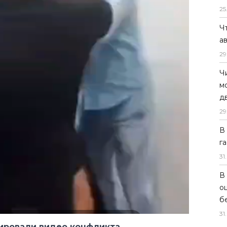
25
Ч
а
29
Ч
м
д
29
В
г
31
.
В
ировали видео конфликта
о
б
и жильцами дома, который он
31
.