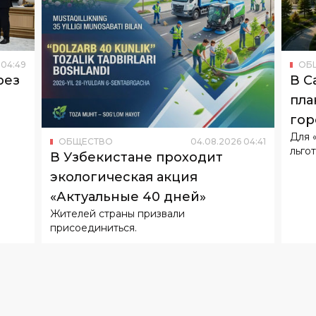
04
:
49
ОБ
рез
В С
пла
гор
Для 
ОБЩЕСТВО
04
.
08
.
2026
04
:
41
льгот
В Узбекистане проходит
экологическая акция
«Актуальные 40 дней»
Жителей страны призвали
присоединиться.