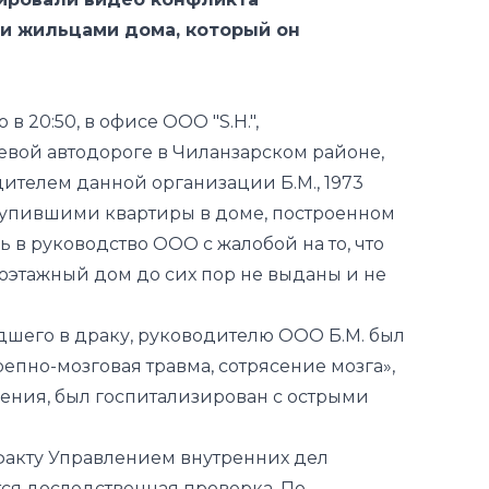
в 20:50, в офисе ООО "S.H.",
вой автодороге в Чиланзарском районе,
ителем данной организации Б.М., 1973
купившими квартиры в доме, построенном
 в руководство ООО с жалобой на то, что
оэтажный дом до сих пор не выданы и не
дшего в драку, руководителю ООО Б.М. был
епно-мозговая травма, сотрясение мозга»,
ждения, был госпитализирован с острыми
факту Управлением внутренних дел
ся доследственная проверка. По
несено правовое решение.