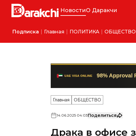
Новости
О Даракчи
Подписка
Главная
ПОЛИТИКА
ОБЩЕСТВО
Главная
ОБЩЕСТВО
Поделиться
14
.
06
.
2025
04
:
03
Драка в офисе 
Чиланзаре: вед
Кадры конфликта распростр