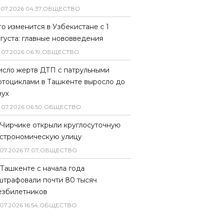
.
07
.
2026
04
:
37
,
ОБЩЕСТВО
то изменится в Узбекистане с 1
вгуста: главные нововведения
.
07
.
2026
06
:
19
,
ОБЩЕСТВО
исло жертв ДТП с патрульными
отоциклами в Ташкенте выросло до
вух
.
07
.
2026
06
:
50
,
ОБЩЕСТВО
 Чирчике открыли круглосуточную
астрономическую улицу
07
.
2026
17
:
07
,
ОБЩЕСТВО
 Ташкенте с начала года
штрафовали почти 80 тысяч
езбилетников
07
.
2026
16
:
54
,
ОБЩЕСТВО