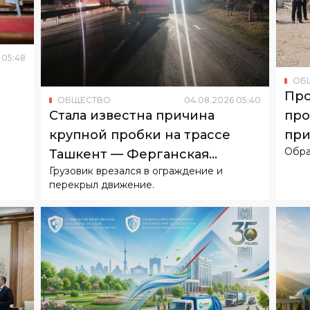
05
:
48
ОБ
Про
ОБЩЕСТВО
04
.
08
.
2026
05
:
40
про
Стала известна причина
при
крупной пробки на трассе
Обра
жи
Ташкент — Ферганская
Грузовик врезался в ограждение и
долина
перекрыл движение.