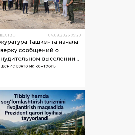
ЩЕСТВО
04
.
08
.
2026
05
:
29
куратура Ташкента начала
верку сообщений о
нудительном выселении
щение взято на контроль.
телей