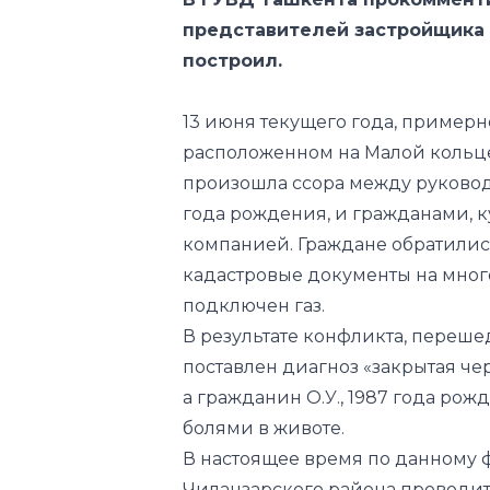
13 июня текущего года, примерно 
расположенном на Малой кольце
произошла ссора между руковод
года рождения, и гражданами, 
компанией. Граждане обратились
кадастровые документы на мног
подключен газ.
В результате конфликта, переше
поставлен диагноз «закрытая чер
а гражданин О.У., 1987 года ро
болями в животе.
В настоящее время по данному 
Чиланзарского района проводит
результатам проверки будет вы