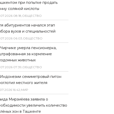
ашкентом при попытке продать
онну соляной кислоты
.
07
.
2026
08
:
18
,
ОБЩЕСТВО
ля абитуриентов начался этап
ыбора вузов и специальностей
.
07
.
2026
06
:
03
,
ОБЩЕСТВО
 Чирчике умерла пенсионерка,
штрафованная за кормление
ездомных животных
.
07
.
2026
07
:
39
,
ОБЩЕСТВО
 Индонезии семиметровый питон
роглотил местного жителя
07
.
2026
16
:
42
,
МИР
аида Мирзиёева заявила о
еобходимости увеличить количество
елёных зон в Ташкенте