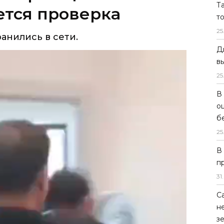
Т
т
25
Д
в
25
В
о
б
25
В
п
31
.
С
н
з