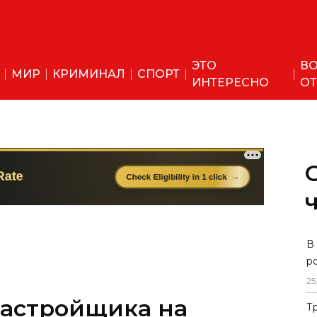
ЭТО
ВО
МИР
КРИМИНАЛ
СПОРТ
ИНТЕРЕСНО
ОТ
застройщика на
В
р
ется проверка
25
Т
анились в сети.