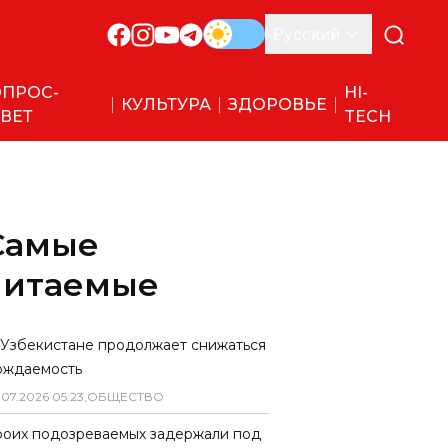
Русский
ПРОС-
HI-
КУЛЬТУРА
ЗДОРОВЬЕ
ВЕТ
TECH
Самые
читаемые
 Узбекистане продолжает снижаться
ождаемость
.
07
.
2026
05
:
23
,
ОБЩЕСТВО
роих подозреваемых задержали под