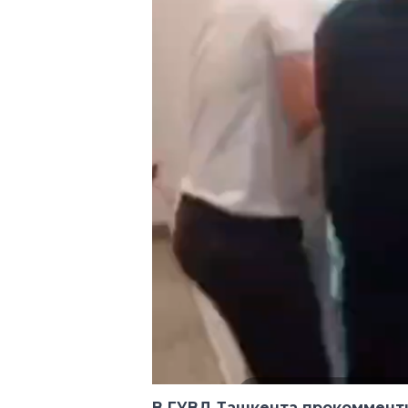
В ГУВД Ташкента прокоммент
представителей застройщика 
построил.