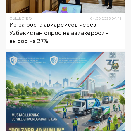
ОБЩЕСТВО
04
.
08
.
2026
04
:
49
Из-за роста авиарейсов через
Узбекистан спрос на авиакеросин
вырос на 27%