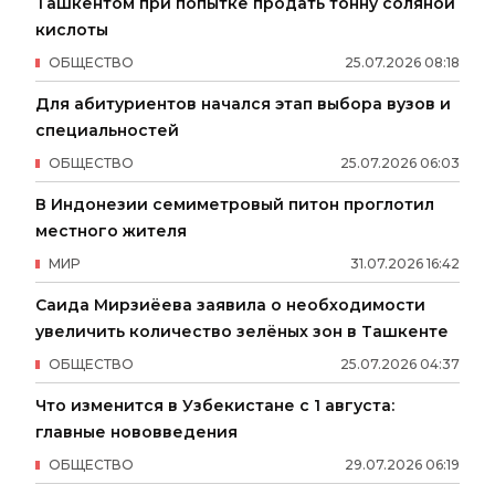
Ташкентом при попытке продать тонну соляной
кислоты
ОБЩЕСТВО
25
.
07
.
2026
08
:
18
Для абитуриентов начался этап выбора вузов и
специальностей
ОБЩЕСТВО
25
.
07
.
2026
06
:
03
В Индонезии семиметровый питон проглотил
местного жителя
МИР
31
.
07
.
2026
16
:
42
Саида Мирзиёева заявила о необходимости
увеличить количество зелёных зон в Ташкенте
ОБЩЕСТВО
25
.
07
.
2026
04
:
37
Что изменится в Узбекистане с 1 августа:
главные нововведения
ОБЩЕСТВО
29
.
07
.
2026
06
:
19