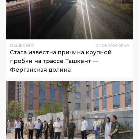
ОБЩЕСТВО
04
.
08
.
2026
05
:
40
Стала известна причина крупной
пробки на трассе Ташкент —
Ферганская долина