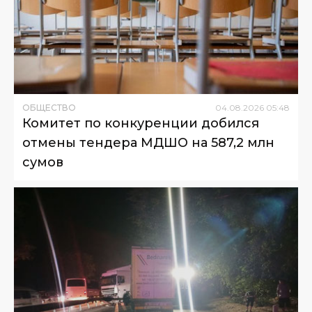
ОБЩЕСТВО
04
.
08
.
2026
05
:
48
Комитет по конкуренции добился
отмены тендера МДШО на 587,2 млн
сумов