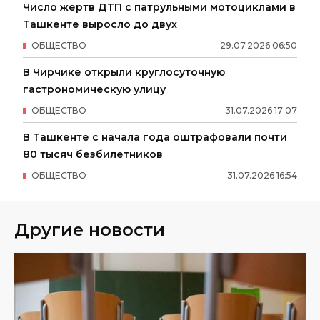
Число жертв ДТП с патрульными мотоциклами в
Ташкенте выросло до двух
ОБЩЕСТВО
29
.
07
.
2026
06
:
50
В Чирчике открыли круглосуточную
гастрономическую улицу
ОБЩЕСТВО
31
.
07
.
2026
17
:
07
В Ташкенте с начала года оштрафовали почти
80 тысяч безбилетников
ОБЩЕСТВО
31
.
07
.
2026
16
:
54
Другие новости