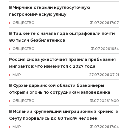
В Чирчике открыли круглосуточную
гастрономическую улицу
ОБЩЕСТВО
31
.
07
.
2026
17
:
07
В Ташкенте с начала года оштрафовали почти
80 тысяч безбилетников
ОБЩЕСТВО
31
.
07
.
2026
16
:
54
Россия снова ужесточает правила пребывания
мигрантов: что изменится с 2027 года
МИР
27
.
07
.
2026
07
:
21
В Сурхандарьинской области браконьеры
открыли огонь по сотрудникам заповедника
ОБЩЕСТВО
31
.
07
.
2026
19
:
00
В Испании крупнейший миграционный кризис: в
Сеуту прорвались до 60 тысяч человек
МИР
31
.
07
.
2026
17
:
04