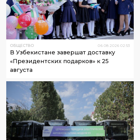
ОБЩЕСТВО
06
.
08
.
2026
02
:
53
В Узбекистане завершат доставку
«Президентских подарков» к 25
августа