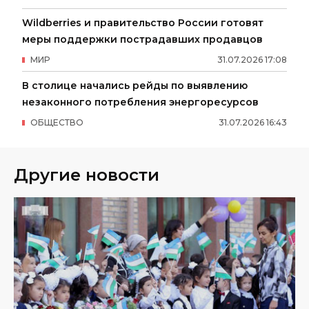
Wildberries и правительство России готовят
меры поддержки пострадавших продавцов
МИР
31
.
07
.
2026
17
:
08
В столице начались рейды по выявлению
незаконного потребления энергоресурсов
ОБЩЕСТВО
31
.
07
.
2026
16
:
43
Другие новости