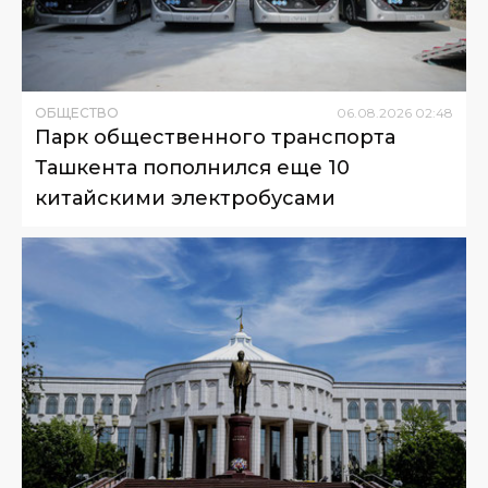
ОБЩЕСТВО
06
.
08
.
2026
02
:
48
Парк общественного транспорта
Ташкента пополнился еще 10
китайскими электробусами