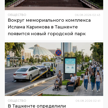
ОБЩЕСТВО
06
.
08
.
2026
02
:
43
Вокруг мемориального комплекса
Ислама Каримова в Ташкенте
появится новый городской парк
ОБЩЕСТВО
06
.
08
.
2026
02
:
41
В Ташкенте определили