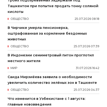
Троих подозреваемых задержали под
Ташкентом при попытке продать тонну соляной
кислоты
ОБЩЕСТВО
25
.
07
.
2026
08
:
18
В Чирчике умерла пенсионерка,
оштрафованная за кормление бездомных
животных
ОБЩЕСТВО
25
.
07
.
2026
07
:
39
В Индонезии семиметровый питон проглотил
местного жителя
МИР
31
.
07
.
2026
16
:
42
Саида Мирзиёева заявила о необходимости
увеличить количество зелёных зон в Ташкенте
ОБЩЕСТВО
25
.
07
.
2026
04
:
37
Что изменится в Узбекистане с 1 августа:
главные нововведения