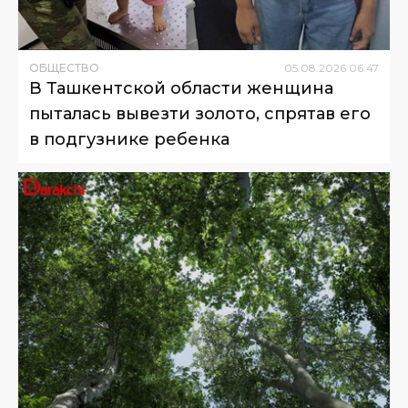
ОБЩЕСТВО
05
.
08
.
2026
06
:
47
В Ташкентской области женщина
пыталась вывезти золото, спрятав его
в подгузнике ребенка