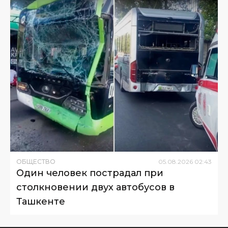
ОБЩЕСТВО
05
.
08
.
2026
02
:
43
Один человек пострадал при
столкновении двух автобусов в
Ташкенте