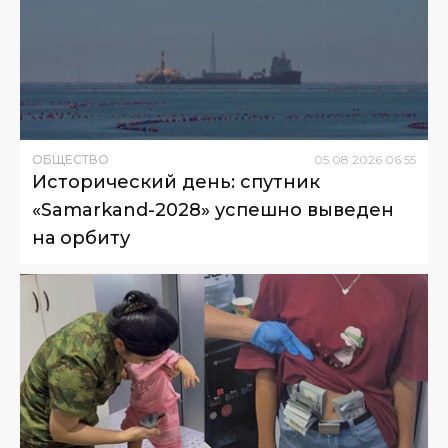
ОБЩЕСТВО
05
.
08
.
2026
06
:
55
Исторический день: спутник
«Samarkand-2028» успешно выведен
на орбиту