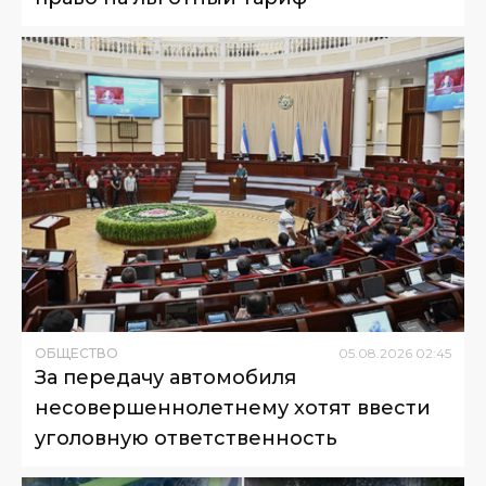
ОБЩЕСТВО
05
.
08
.
2026
02
:
45
За передачу автомобиля
несовершеннолетнему хотят ввести
уголовную ответственность