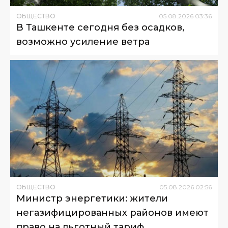
ОБЩЕСТВО
05
.
08
.
2026
03
:
36
В Ташкенте сегодня без осадков,
возможно усиление ветра
ОБЩЕСТВО
05
.
08
.
2026
02
:
56
Министр энергетики: жители
негазифицированных районов имеют
право на льготный тариф