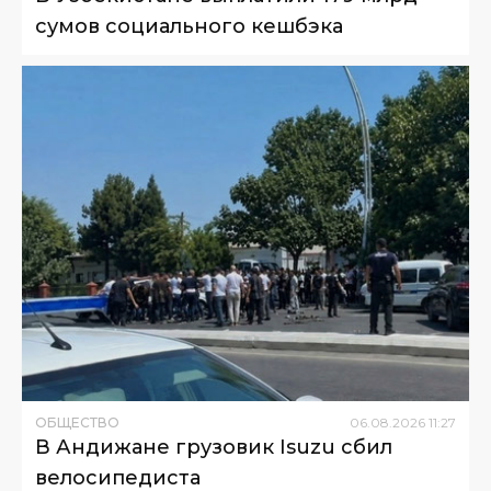
сумов социального кешбэка
ОБЩЕСТВО
06
.
08
.
2026
11
:
27
В Андижане грузовик Isuzu сбил
велосипедиста