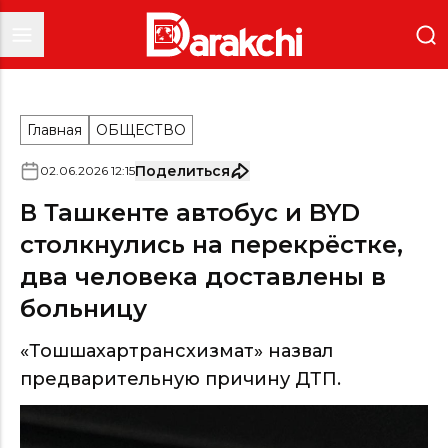
Главная
ОБЩЕСТВО
Поделиться
02
.
06
.
2026
12
:
15
В Ташкенте автобус и BYD
столкнулись на перекрёстке,
два человека доставлены в
больницу
«Тошшахартрансхизмат» назвал
предварительную причину ДТП.