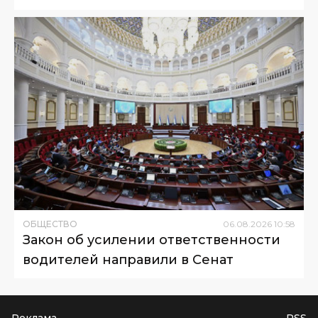
ОБЩЕСТВО
06
.
08
.
2026
10
:
58
Закон об усилении ответственности
водителей направили в Сенат