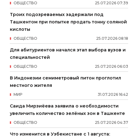
ОБЩЕСТВО
25
.
07
.
2026
07
:
39
Троих подозреваемых задержали под
Ташкентом при попытке продать тонну соляной
кислоты
ОБЩЕСТВО
25
.
07
.
2026
08
:
18
Для абитуриентов начался этап выбора вузов и
специальностей
ОБЩЕСТВО
25
.
07
.
2026
06
:
03
В Индонезии семиметровый питон проглотил
местного жителя
МИР
31
.
07
.
2026
16
:
42
Саида Мирзиёева заявила о необходимости
увеличить количество зелёных зон в Ташкенте
ОБЩЕСТВО
25
.
07
.
2026
04
:
37
Что изменится в Узбекистане с 1 августа: