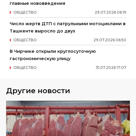
главные нововведения
ОБЩЕСТВО
29
.
07
.
2026
06
:
19
Число жертв ДТП с патрульными мотоциклами в
Ташкенте выросло до двух
ОБЩЕСТВО
29
.
07
.
2026
06
:
50
В Чирчике открыли круглосуточную
гастрономическую улицу
ОБЩЕСТВО
31
.
07
.
2026
17
:
07
Другие новости