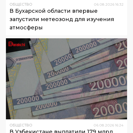
ОБЩЕСТВО
06
.
08
.
2026
16
:
32
В Бухарской области впервые
запустили метеозонд для изучения
атмосферы
ОБЩЕСТВО
06
.
08
.
2026
16
:
24
В Узбекистане выплатили 179 млрд