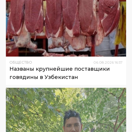
ОБЩЕСТВО
06
.
08
.
2026
16
:
57
Названы крупнейшие поставщики
говядины в Узбекистан