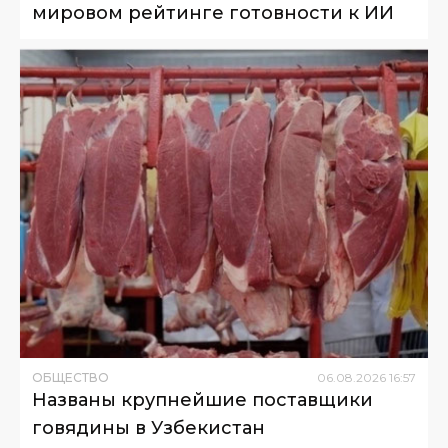
мировом рейтинге готовности к ИИ
ОБЩЕСТВО
06
.
08
.
2026
16
:
57
Названы крупнейшие поставщики
говядины в Узбекистан