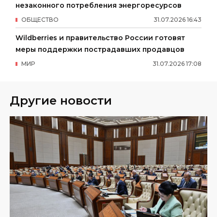
незаконного потребления энергоресурсов
ОБЩЕСТВО
31
.
07
.
2026
16
:
43
Wildberries и правительство России готовят
меры поддержки пострадавших продавцов
МИР
31
.
07
.
2026
17
:
08
Другие новости