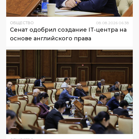
ОБЩЕСТВО
08
.
08
.
2026
06
:
38
Сенат одобрил создание IT-центра на
основе английского права