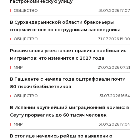
гастрономическую улицу
ОБЩЕСТВО
31
.
07
.
2026
17
:
07
В Сурхандарьинской области браконьеры
открыли огонь по сотрудникам заповедника
ОБЩЕСТВО
31
.
07
.
2026
19
:
00
Россия снова ужесточает правила пребывания
мигрантов: что изменится с 2027 года
МИР
27
.
07
.
2026
07
:
21
В Ташкенте с начала года оштрафовали почти
80 тысяч безбилетников
ОБЩЕСТВО
31
.
07
.
2026
16
:
54
В Испании крупнейший миграционный кризис: в
Сеуту прорвались до 60 тысяч человек
МИР
31
.
07
.
2026
17
:
04
В столице начались рейды по выявлению