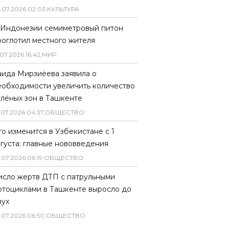
.
07
.
2026
02
:
03
,
КУЛЬТУРА
 Индонезии семиметровый питон
роглотил местного жителя
07
.
2026
16
:
42
,
МИР
аида Мирзиёева заявила о
еобходимости увеличить количество
елёных зон в Ташкенте
.
07
.
2026
04
:
37
,
ОБЩЕСТВО
то изменится в Узбекистане с 1
вгуста: главные нововведения
.
07
.
2026
06
:
19
,
ОБЩЕСТВО
исло жертв ДТП с патрульными
отоциклами в Ташкенте выросло до
вух
.
07
.
2026
06
:
50
,
ОБЩЕСТВО