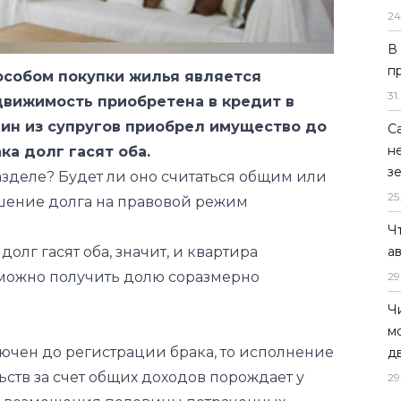
24
В
п
особом покупки жилья является
31
.
движимость приобретена в кредит в
один из супругов приобрел имущество до
С
н
ка долг гасят оба.
з
азделе? Будет ли оно считаться общим или
25
ашение долга на правовой режим
Ч
олг гасят оба, значит, и квартира
а
 можно получить долю соразмерно
29
Ч
м
ючен до регистрации брака, то исполнение
д
ьств за счет общих доходов порождает у
29