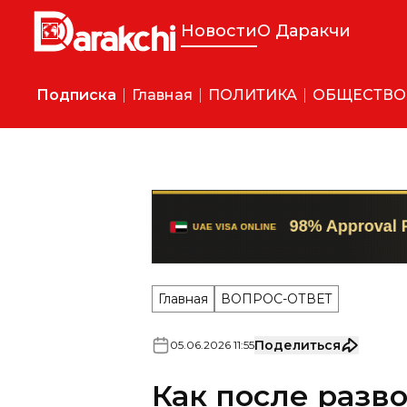
Новости
О Даракчи
Подписка
Главная
ПОЛИТИКА
ОБЩЕСТВО
Главная
ВОПРОС-ОТВЕТ
Поделиться
05
.
06
.
2026
11
:
55
Как после разв