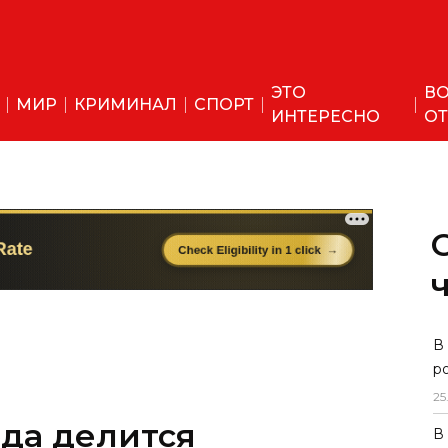
ЭТО
ВО
МИР
КРИМИНАЛ
СПОРТ
ИНТЕРЕСНО
ОТ
В
р
25
ода делится
В