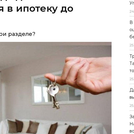
У
я в ипотеку до
24
В
о
ри разделе?
б
25
Т
Т
т
25
Д
в
25
З
Н
в