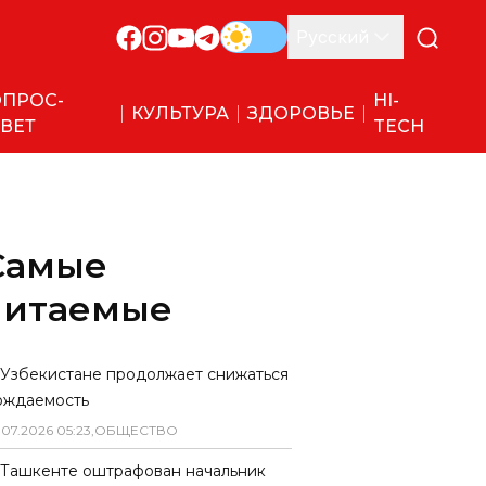
Русский
ПРОС-
HI-
КУЛЬТУРА
ЗДОРОВЬЕ
ВЕТ
TECH
Самые
читаемые
 Узбекистане продолжает снижаться
ождаемость
.
07
.
2026
05
:
23
,
ОБЩЕСТВО
 Ташкенте оштрафован начальник