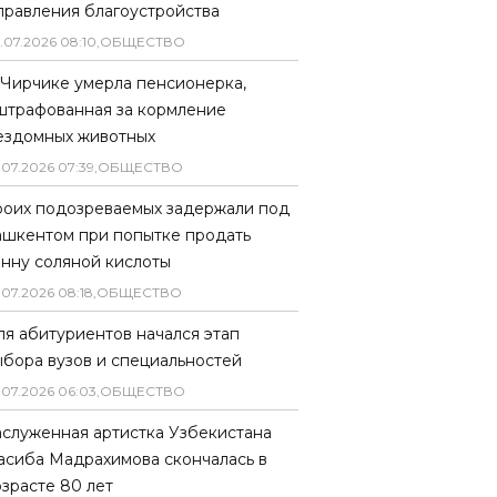
правления благоустройства
.
07
.
2026
08
:
10
,
ОБЩЕСТВО
 Чирчике умерла пенсионерка,
штрафованная за кормление
ездомных животных
.
07
.
2026
07
:
39
,
ОБЩЕСТВО
роих подозреваемых задержали под
ашкентом при попытке продать
онну соляной кислоты
.
07
.
2026
08
:
18
,
ОБЩЕСТВО
ля абитуриентов начался этап
ыбора вузов и специальностей
.
07
.
2026
06
:
03
,
ОБЩЕСТВО
аслуженная артистка Узбекистана
асиба Мадрахимова скончалась в
озрасте 80 лет