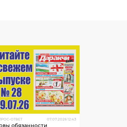
ПРОС-ОТВЕТ
07
.
07
.
2026
12
:
43
овы обязанности