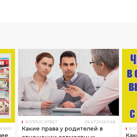
ВОПРОС-ОТВЕТ
09
.
07
.
2026
11
:
48
Какие права у родителей в
6
16
:
01
ВО
чее
Как