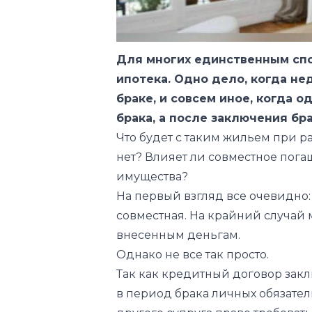
Для многих единственным сп
ипотека. Одно дело, когда не
браке, и совсем иное, когда 
брака, а после заключения бра
Что будет с таким жильем при р
нет? Влияет ли совместное пог
имущества?
На первый взгляд все очевидно: д
совместная. На крайний случай
внесенным деньгам.
Однако не все так просто.
Так как кредитный договор закл
в период брака личных обязател