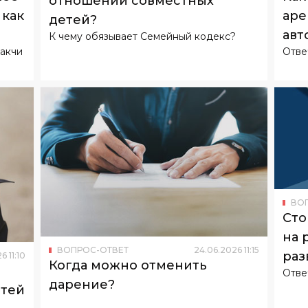
отношении совместных
 как
аре
детей?
авт
К чему обязывает Семейный кодекс?
ракчи
Отве
ВО
Сто
на 
ВОПРОС-ОТВЕТ
24
.
06
.
2026
11
:
15
раз
26
11
:
10
Когда можно отменить
Отве
дарение?
етей