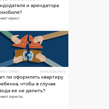
ндодателя и арендатора
омобиля?
чает юрист.
ПРОС-ОТВЕТ
19
.
06
.
2026
09
:
52
ит ли оформлять квартиру
ребенка, чтобы в случае
вода ее не делить?
чают юристы.