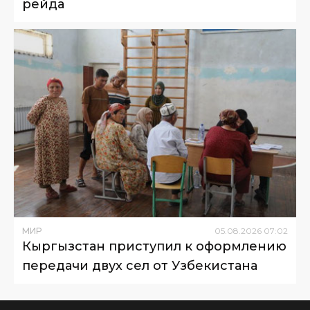
рейда
МИР
05
.
08
.
2026
07
:
02
Кыргызстан приступил к оформлению
передачи двух сел от Узбекистана