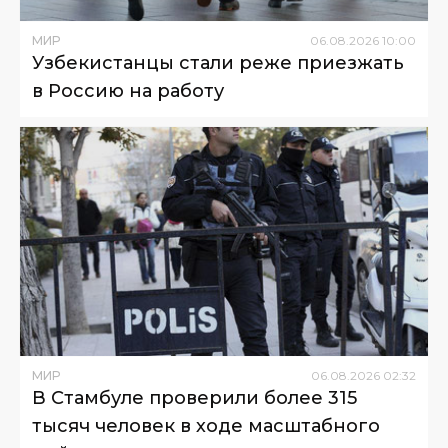
МИР
06
.
08
.
2026
10
:
00
Узбекистанцы стали реже приезжать
в Россию на работу
МИР
06
.
08
.
2026
02
:
32
В Стамбуле проверили более 315
тысяч человек в ходе масштабного