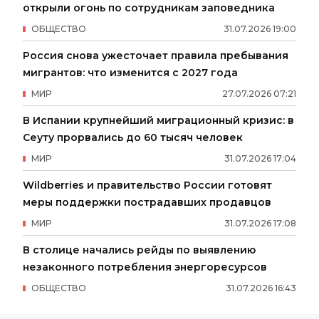
открыли огонь по сотрудникам заповедника
ОБЩЕСТВО
31
.
07
.
2026
19
:
00
Россия снова ужесточает правила пребывания
мигрантов: что изменится с 2027 года
МИР
27
.
07
.
2026
07
:
21
В Испании крупнейший миграционный кризис: в
Сеуту прорвались до 60 тысяч человек
МИР
31
.
07
.
2026
17
:
04
Wildberries и правительство России готовят
меры поддержки пострадавших продавцов
МИР
31
.
07
.
2026
17
:
08
В столице начались рейды по выявлению
незаконного потребления энергоресурсов
ОБЩЕСТВО
31
.
07
.
2026
16
:
43