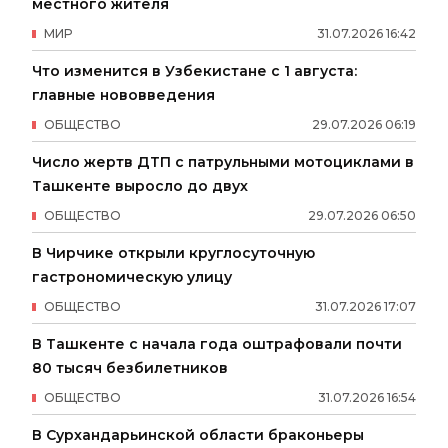
местного жителя
МИР
31
.
07
.
2026
16
:
42
Что изменится в Узбекистане с 1 августа:
главные нововведения
ОБЩЕСТВО
29
.
07
.
2026
06
:
19
Число жертв ДТП с патрульными мотоциклами в
Ташкенте выросло до двух
ОБЩЕСТВО
29
.
07
.
2026
06
:
50
В Чирчике открыли круглосуточную
гастрономическую улицу
ОБЩЕСТВО
31
.
07
.
2026
17
:
07
В Ташкенте с начала года оштрафовали почти
80 тысяч безбилетников
ОБЩЕСТВО
31
.
07
.
2026
16
:
54
В Сурхандарьинской области браконьеры