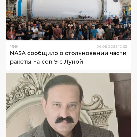
МИР
06
.
08
.
2026
10
:
52
NASA сообщило о столкновении части
ракеты Falcon 9 с Луной