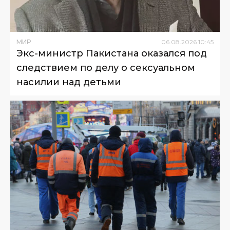
МИР
06
.
08
.
2026
10
:
45
Экс-министр Пакистана оказался под
следствием по делу о сексуальном
насилии над детьми