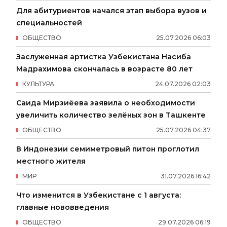
Для абитуриентов начался этап выбора вузов и
специальностей
ОБЩЕСТВО
25
.
07
.
2026
06
:
03
Заслуженная артистка Узбекистана Насиба
Мадрахимова скончалась в возрасте 80 лет
КУЛЬТУРА
24
.
07
.
2026
02
:
03
Саида Мирзиёева заявила о необходимости
увеличить количество зелёных зон в Ташкенте
ОБЩЕСТВО
25
.
07
.
2026
04
:
37
В Индонезии семиметровый питон проглотил
местного жителя
МИР
31
.
07
.
2026
16
:
42
Что изменится в Узбекистане с 1 августа:
главные нововведения
ОБЩЕСТВО
29
.
07
.
2026
06
:
19