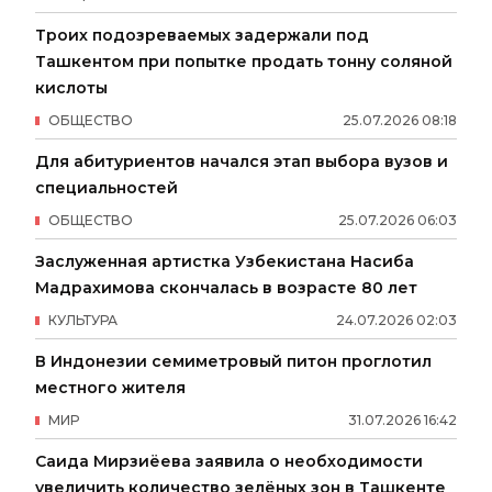
Троих подозреваемых задержали под
Ташкентом при попытке продать тонну соляной
кислоты
ОБЩЕСТВО
25
.
07
.
2026
08
:
18
Для абитуриентов начался этап выбора вузов и
специальностей
ОБЩЕСТВО
25
.
07
.
2026
06
:
03
Заслуженная артистка Узбекистана Насиба
Мадрахимова скончалась в возрасте 80 лет
КУЛЬТУРА
24
.
07
.
2026
02
:
03
В Индонезии семиметровый питон проглотил
местного жителя
МИР
31
.
07
.
2026
16
:
42
Саида Мирзиёева заявила о необходимости
увеличить количество зелёных зон в Ташкенте