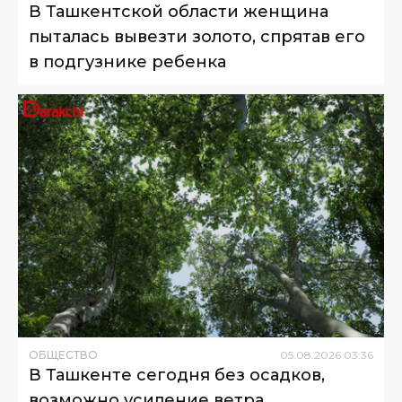
В Ташкентской области женщина
пыталась вывезти золото, спрятав его
в подгузнике ребенка
ОБЩЕСТВО
05
.
08
.
2026
03
:
36
В Ташкенте сегодня без осадков,
возможно усиление ветра