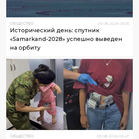
ОБЩЕСТВО
05
.
08
.
2026
06
:
55
Исторический день: спутник
«Samarkand-2028» успешно выведен
на орбиту
ОБЩЕСТВО
05
.
08
.
2026
06
:
47