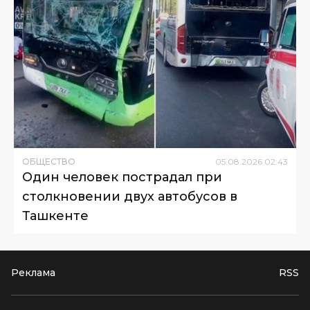
ОБЩЕСТВО
05
.
08
.
2026
02
:
43
Один человек пострадал при
столкновении двух автобусов в
Ташкенте
Реклама
RSS