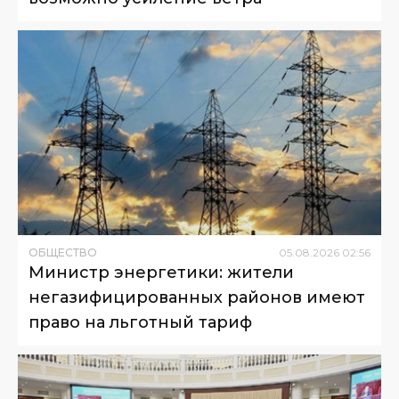
ОБЩЕСТВО
05
.
08
.
2026
02
:
56
Министр энергетики: жители
негазифицированных районов имеют
право на льготный тариф