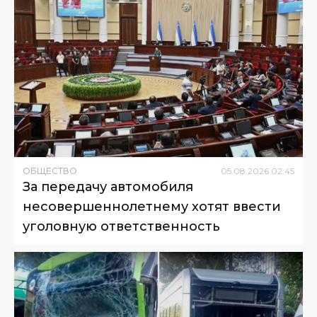
ОБЩЕСТВО
05
.
08
.
2026
02
:
45
За передачу автомобиля
несовершеннолетнему хотят ввести
уголовную ответственность