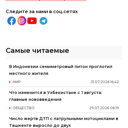
Следите за нами в соц.сетях
Самые читаемые
В Индонезии семиметровый питон проглотил
местного жителя
МИР
31
.
07
.
2026
16
:
42
Что изменится в Узбекистане с 1 августа:
главные нововведения
ОБЩЕСТВО
29
.
07
.
2026
06
:
19
Число жертв ДТП с патрульными мотоциклами в
Ташкенте выросло до двух