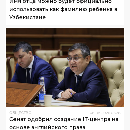
Имя отца можно будет официально
использовать как фамилию ребенка в
Узбекистане
ОБЩЕСТВО
08
.
08
.
2026
06
:
38
Сенат одобрил создание IT-центра на
основе английского права