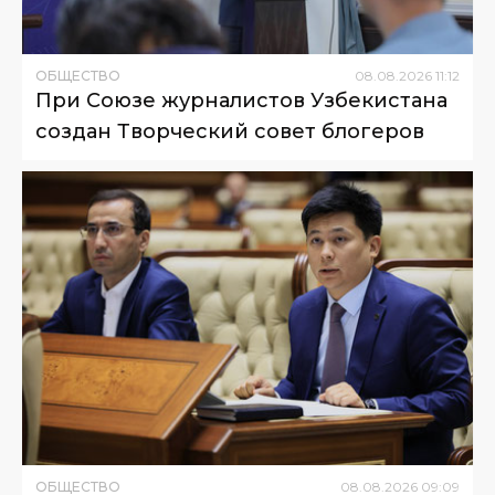
ОБЩЕСТВО
08
.
08
.
2026
11
:
12
При Союзе журналистов Узбекистана
создан Творческий совет блогеров
ОБЩЕСТВО
08
.
08
.
2026
09
:
09