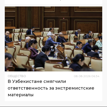
ОБЩЕСТВО
08
.
08
.
2026
06
:
34
В Узбекистане смягчили
ответственность за экстремистские
материалы