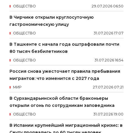
ОБЩЕСТВО
29
.
07
.
2026
06
:
50
В Чирчике открыли круглосуточную
гастрономическую улицу
ОБЩЕСТВО
31
.
07
.
2026
17
:
07
В Ташкенте с начала года оштрафовали почти
80 тысяч безбилетников
ОБЩЕСТВО
31
.
07
.
2026
16
:
54
Россия снова ужесточает правила пребывания
мигрантов: что изменится с 2027 года
МИР
27
.
07
.
2026
07
:
21
В Сурхандарьинской области браконьеры
открыли огонь по сотрудникам заповедника
ОБЩЕСТВО
31
.
07
.
2026
19
:
00
В Испании крупнейший миграционный кризис: в
Сеуту прорвались до 60 тысяч человек