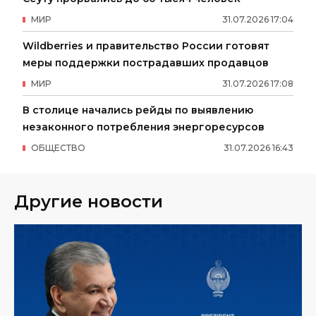
МИР
31
.
07
.
2026
17
:
04
Wildberries и правительство России готовят
меры поддержки пострадавших продавцов
МИР
31
.
07
.
2026
17
:
08
В столице начались рейды по выявлению
незаконного потребления энергоресурсов
ОБЩЕСТВО
31
.
07
.
2026
16
:
43
Другие новости