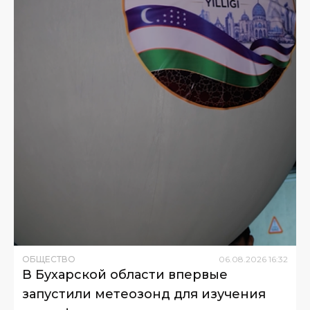
ОБЩЕСТВО
06
.
08
.
2026
16
:
32
В Бухарской области впервые
запустили метеозонд для изучения