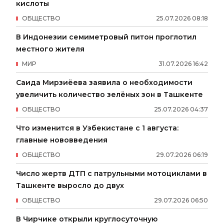
кислоты
ОБЩЕСТВО
25
.
07
.
2026
08
:
18
В Индонезии семиметровый питон проглотил
местного жителя
МИР
31
.
07
.
2026
16
:
42
Саида Мирзиёева заявила о необходимости
увеличить количество зелёных зон в Ташкенте
ОБЩЕСТВО
25
.
07
.
2026
04
:
37
Что изменится в Узбекистане с 1 августа:
главные нововведения
ОБЩЕСТВО
29
.
07
.
2026
06
:
19
Число жертв ДТП с патрульными мотоциклами в
Ташкенте выросло до двух
ОБЩЕСТВО
29
.
07
.
2026
06
:
50
В Чирчике открыли круглосуточную