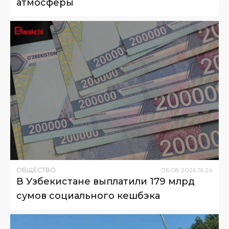
атмосферы
ОБЩЕСТВО
06
.
08
.
2026
16
:
24
В Узбекистане выплатили 179 млрд
сумов социального кешбэка