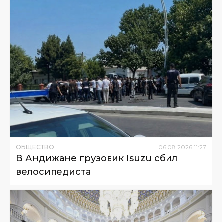
ОБЩЕСТВО
06
.
08
.
2026
11
:
27
В Андижане грузовик Isuzu сбил
велосипедиста