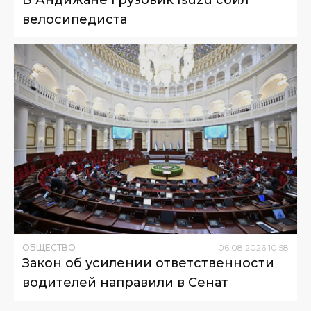
В Андижане грузовик Isuzu сбил
велосипедиста
ОБЩЕСТВО
06
.
08
.
2026
10
:
58
Закон об усилении ответственности
водителей направили в Сенат