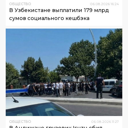
ОБЩЕСТВО
06
.
08
.
2026
16
:
24
В Узбекистане выплатили 179 млрд
сумов социального кешбэка
ОБЩЕСТВО
06
.
08
.
2026
11
:
27