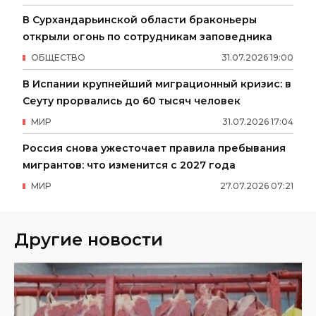
В Сурхандарьинской области браконьеры
открыли огонь по сотрудникам заповедника
ОБЩЕСТВО
31
.
07
.
2026
19
:
00
В Испании крупнейший миграционный кризис: в
Сеуту прорвались до 60 тысяч человек
МИР
31
.
07
.
2026
17
:
04
Россия снова ужесточает правила пребывания
мигрантов: что изменится с 2027 года
МИР
27
.
07
.
2026
07
:
21
Другие новости