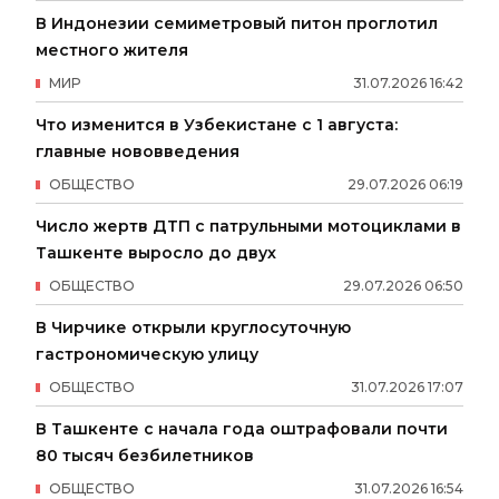
В Индонезии семиметровый питон проглотил
местного жителя
МИР
31
.
07
.
2026
16
:
42
Что изменится в Узбекистане с 1 августа:
главные нововведения
ОБЩЕСТВО
29
.
07
.
2026
06
:
19
Число жертв ДТП с патрульными мотоциклами в
Ташкенте выросло до двух
ОБЩЕСТВО
29
.
07
.
2026
06
:
50
В Чирчике открыли круглосуточную
гастрономическую улицу
ОБЩЕСТВО
31
.
07
.
2026
17
:
07
В Ташкенте с начала года оштрафовали почти
80 тысяч безбилетников
ОБЩЕСТВО
31
.
07
.
2026
16
:
54