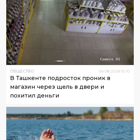
ОБЩЕСТВО
06
.
08
.
2026
10
:
10
В Ташкенте подросток проник в
магазин через щель в двери и
похитил деньги