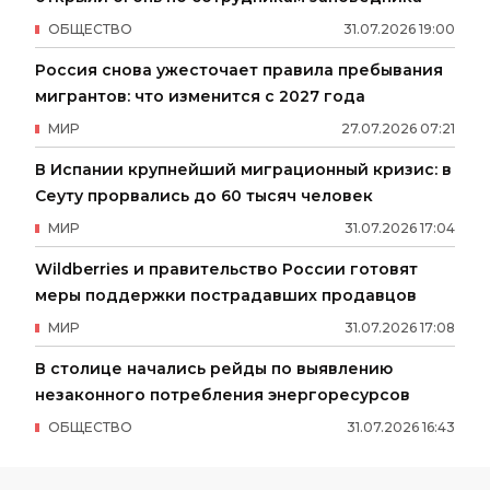
ОБЩЕСТВО
31
.
07
.
2026
19
:
00
Россия снова ужесточает правила пребывания
мигрантов: что изменится с 2027 года
МИР
27
.
07
.
2026
07
:
21
В Испании крупнейший миграционный кризис: в
Сеуту прорвались до 60 тысяч человек
МИР
31
.
07
.
2026
17
:
04
Wildberries и правительство России готовят
меры поддержки пострадавших продавцов
МИР
31
.
07
.
2026
17
:
08
В столице начались рейды по выявлению
незаконного потребления энергоресурсов
ОБЩЕСТВО
31
.
07
.
2026
16
:
43