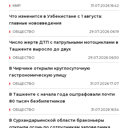
МИР
31
.
07
.
2026
16
:
42
Что изменится в Узбекистане с 1 августа:
главные нововведения
ОБЩЕСТВО
29
.
07
.
2026
06
:
19
Число жертв ДТП с патрульными мотоциклами в
Ташкенте выросло до двух
ОБЩЕСТВО
29
.
07
.
2026
06
:
50
В Чирчике открыли круглосуточную
гастрономическую улицу
ОБЩЕСТВО
31
.
07
.
2026
17
:
07
В Ташкенте с начала года оштрафовали почти
80 тысяч безбилетников
ОБЩЕСТВО
31
.
07
.
2026
16
:
54
В Сурхандарьинской области браконьеры
открыли огонь по сотрудникам заповедника