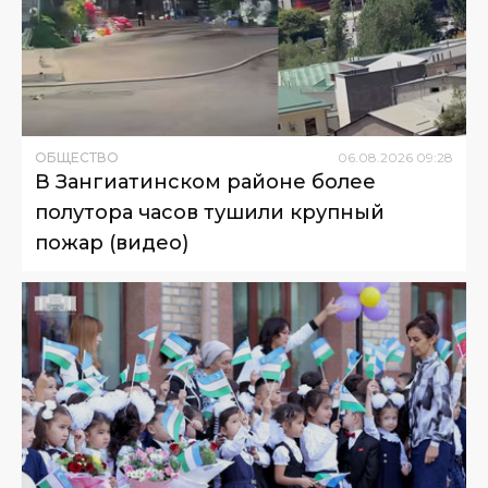
ОБЩЕСТВО
06
.
08
.
2026
09
:
28
В Зангиатинском районе более
полутора часов тушили крупный
пожар (видео)