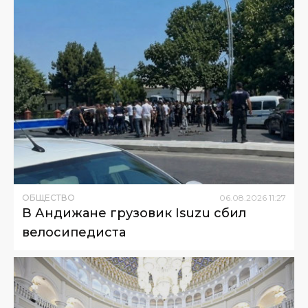
ОБЩЕСТВО
06
.
08
.
2026
11
:
27
В Андижане грузовик Isuzu сбил
велосипедиста