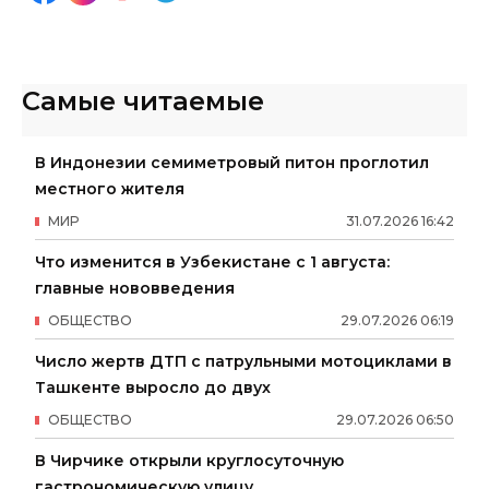
Самые читаемые
В Индонезии семиметровый питон проглотил
местного жителя
МИР
31
.
07
.
2026
16
:
42
Что изменится в Узбекистане с 1 августа:
главные нововведения
ОБЩЕСТВО
29
.
07
.
2026
06
:
19
Число жертв ДТП с патрульными мотоциклами в
Ташкенте выросло до двух
ОБЩЕСТВО
29
.
07
.
2026
06
:
50
В Чирчике открыли круглосуточную
гастрономическую улицу