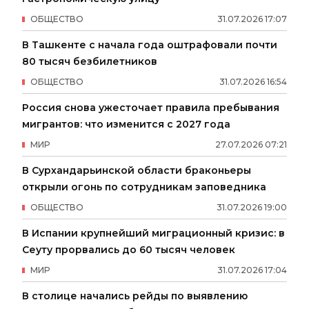
ОБЩЕСТВО
31
.
07
.
2026
17
:
07
В Ташкенте с начала года оштрафовали почти
80 тысяч безбилетников
ОБЩЕСТВО
31
.
07
.
2026
16
:
54
Россия снова ужесточает правила пребывания
мигрантов: что изменится с 2027 года
МИР
27
.
07
.
2026
07
:
21
В Сурхандарьинской области браконьеры
открыли огонь по сотрудникам заповедника
ОБЩЕСТВО
31
.
07
.
2026
19
:
00
В Испании крупнейший миграционный кризис: в
Сеуту прорвались до 60 тысяч человек
МИР
31
.
07
.
2026
17
:
04
В столице начались рейды по выявлению