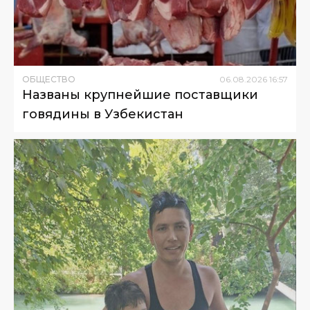
ОБЩЕСТВО
06
.
08
.
2026
16
:
57
Названы крупнейшие поставщики
говядины в Узбекистан