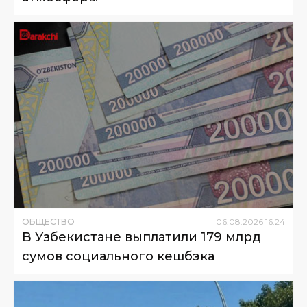
ОБЩЕСТВО
06
.
08
.
2026
16
:
24
В Узбекистане выплатили 179 млрд
сумов социального кешбэка