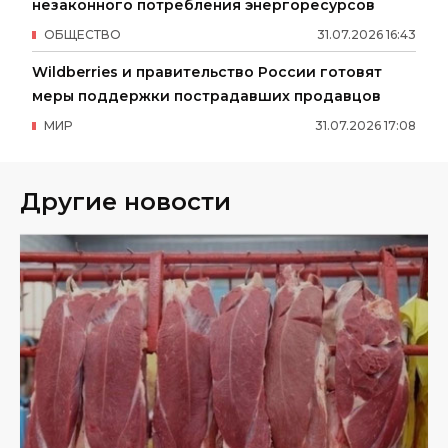
незаконного потребления энергоресурсов
ОБЩЕСТВО
31
.
07
.
2026
16
:
43
Wildberries и правительство России готовят
меры поддержки пострадавших продавцов
МИР
31
.
07
.
2026
17
:
08
Другие новости