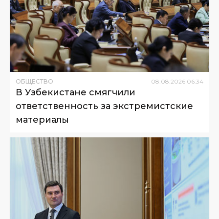
ОБЩЕСТВО
08
.
08
.
2026
06
:
34
В Узбекистане смягчили
ответственность за экстремистские
материалы