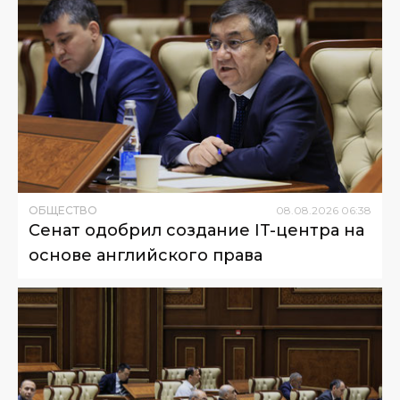
ОБЩЕСТВО
08
.
08
.
2026
06
:
38
Сенат одобрил создание IT-центра на
основе английского права