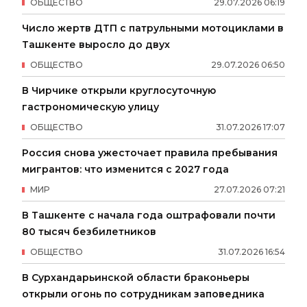
ОБЩЕСТВО
29
.
07
.
2026
06
:
19
Число жертв ДТП с патрульными мотоциклами в
Ташкенте выросло до двух
ОБЩЕСТВО
29
.
07
.
2026
06
:
50
В Чирчике открыли круглосуточную
гастрономическую улицу
ОБЩЕСТВО
31
.
07
.
2026
17
:
07
Россия снова ужесточает правила пребывания
мигрантов: что изменится с 2027 года
МИР
27
.
07
.
2026
07
:
21
В Ташкенте с начала года оштрафовали почти
80 тысяч безбилетников
ОБЩЕСТВО
31
.
07
.
2026
16
:
54
В Сурхандарьинской области браконьеры
открыли огонь по сотрудникам заповедника