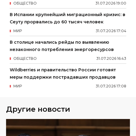
ОБЩЕСТВО
31
.
07
.
2026
19
:
00
В Испании крупнейший миграционный кризис: в
Сеуту прорвались до 60 тысяч человек
МИР
31
.
07
.
2026
17
:
04
В столице начались рейды по выявлению
незаконного потребления энергоресурсов
ОБЩЕСТВО
31
.
07
.
2026
16
:
43
Wildberries и правительство России готовят
меры поддержки пострадавших продавцов
МИР
31
.
07
.
2026
17
:
08
Другие новости