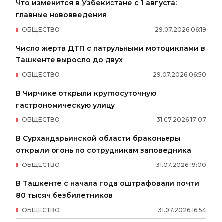
Что изменится в Узбекистане с 1 августа:
главные нововведения
ОБЩЕСТВО
29
.
07
.
2026
06
:
19
Число жертв ДТП с патрульными мотоциклами в
Ташкенте выросло до двух
ОБЩЕСТВО
29
.
07
.
2026
06
:
50
В Чирчике открыли круглосуточную
гастрономическую улицу
ОБЩЕСТВО
31
.
07
.
2026
17
:
07
В Сурхандарьинской области браконьеры
открыли огонь по сотрудникам заповедника
ОБЩЕСТВО
31
.
07
.
2026
19
:
00
В Ташкенте с начала года оштрафовали почти
80 тысяч безбилетников
ОБЩЕСТВО
31
.
07
.
2026
16
:
54