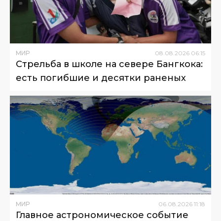
МИР
08
.
08
.
2026
06
:
15
Стрельба в школе на севере Бангкока:
есть погибшие и десятки раненых
МИР
06
.
08
.
2026
11
:
18
Главное астрономическое событие