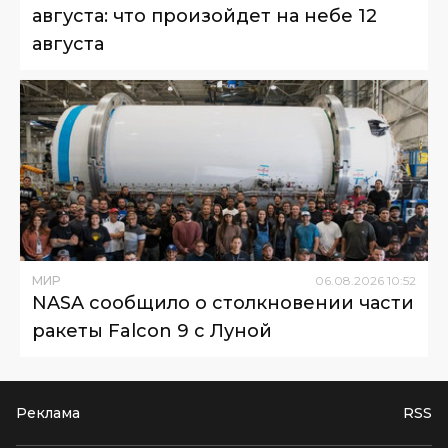
августа: что произойдет на небе 12
августа
МИР
06
.
08
.
2026
10
:
52
NASA сообщило о столкновении части
ракеты Falcon 9 с Луной
Реклама
RSS