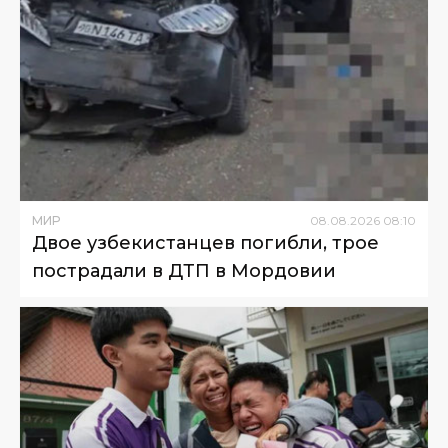
МИР
08
.
08
.
2026
08
:
10
Двое узбекистанцев погибли, трое
пострадали в ДТП в Мордовии