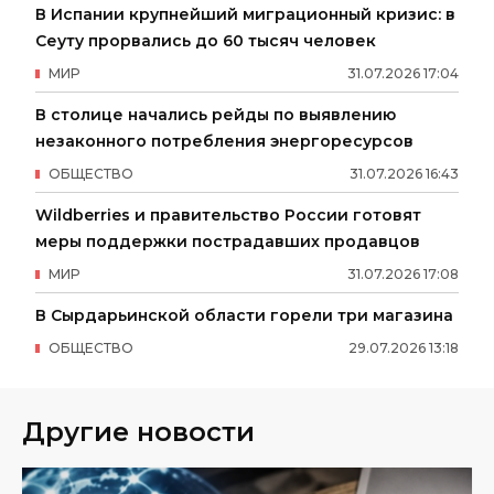
В Испании крупнейший миграционный кризис: в
Сеуту прорвались до 60 тысяч человек
МИР
31
.
07
.
2026
17
:
04
В столице начались рейды по выявлению
незаконного потребления энергоресурсов
ОБЩЕСТВО
31
.
07
.
2026
16
:
43
Wildberries и правительство России готовят
меры поддержки пострадавших продавцов
МИР
31
.
07
.
2026
17
:
08
В Сырдарьинской области горели три магазина
ОБЩЕСТВО
29
.
07
.
2026
13
:
18
Другие новости