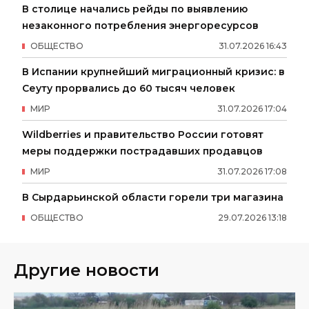
В столице начались рейды по выявлению
незаконного потребления энергоресурсов
ОБЩЕСТВО
31
.
07
.
2026
16
:
43
В Испании крупнейший миграционный кризис: в
Сеуту прорвались до 60 тысяч человек
МИР
31
.
07
.
2026
17
:
04
Wildberries и правительство России готовят
меры поддержки пострадавших продавцов
МИР
31
.
07
.
2026
17
:
08
В Сырдарьинской области горели три магазина
ОБЩЕСТВО
29
.
07
.
2026
13
:
18
Другие новости