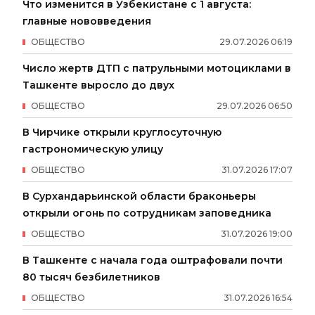
Что изменится в Узбекистане с 1 августа:
главные нововведения
ОБЩЕСТВО
29
.
07
.
2026
06
:
19
Число жертв ДТП с патрульными мотоциклами в
Ташкенте выросло до двух
ОБЩЕСТВО
29
.
07
.
2026
06
:
50
В Чирчике открыли круглосуточную
гастрономическую улицу
ОБЩЕСТВО
31
.
07
.
2026
17
:
07
В Сурхандарьинской области браконьеры
открыли огонь по сотрудникам заповедника
ОБЩЕСТВО
31
.
07
.
2026
19
:
00
В Ташкенте с начала года оштрафовали почти
80 тысяч безбилетников
ОБЩЕСТВО
31
.
07
.
2026
16
:
54