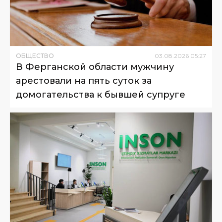
ОБЩЕСТВО
03
.
08
.
2026
05
:
27
В Ферганской области мужчину
арестовали на пять суток за
домогательства к бывшей супруге