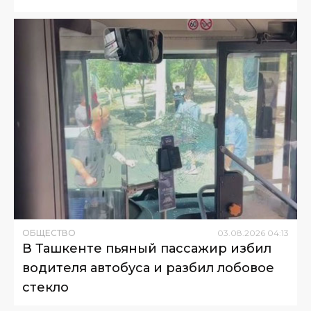
ОБЩЕСТВО
03
.
08
.
2026
04
:
13
В Ташкенте пьяный пассажир избил
водителя автобуса и разбил лобовое
стекло