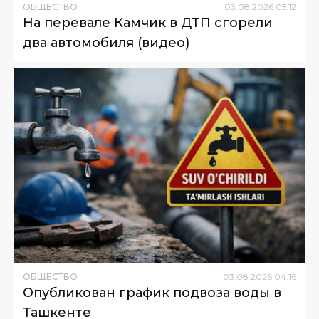
ОБЩЕСТВО
03
.
08
.
2026
05
:
12
На перевале Камчик в ДТП сгорели
два автомобиля (видео)
ОБЩЕСТВО
03
.
08
.
2026
04
:
16
Опубликован график подвоза воды в
Ташкенте