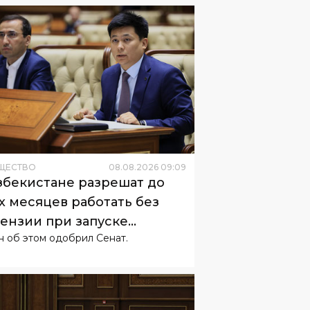
ЩЕСТВО
08
.
08
.
2026
09
:
09
збекистане разрешат до
х месяцев работать без
ензии при запуске
н об этом одобрил Сенат.
неса