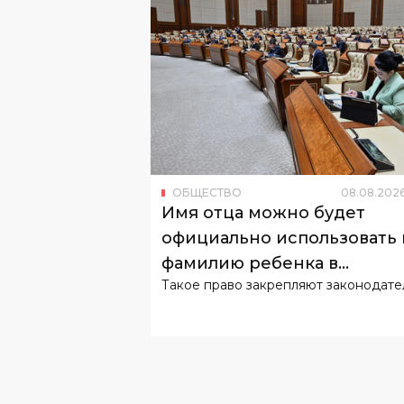
ОБЩЕСТВО
08
.
08
.
202
Имя отца можно будет
официально использовать 
фамилию ребенка в
Такое право закрепляют законодате
Узбекистане