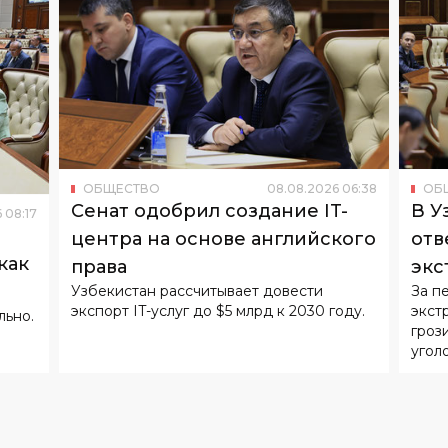
ОБЩЕСТВО
08
.
08
.
2026
06
:
38
ОБ
Сенат одобрил создание IT-
В У
6
08
:
17
центра на основе английского
отв
как
права
экс
Узбекистан рассчитывает довести
За п
экспорт IT-услуг до $5 млрд к 2030 году.
экст
льно.
гроз
угол