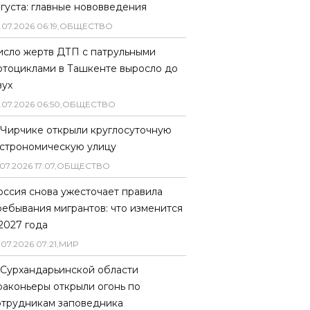
вгуста: главные нововведения
.
07
.
2026
06
:
19
,
ОБЩЕСТВО
исло жертв ДТП с патрульными
отоциклами в Ташкенте выросло до
вух
.
07
.
2026
06
:
50
,
ОБЩЕСТВО
 Чирчике открыли круглосуточную
астрономическую улицу
07
.
2026
17
:
07
,
ОБЩЕСТВО
оссия снова ужесточает правила
ребывания мигрантов: что изменится
 2027 года
.
07
.
2026
07
:
21
,
МИР
 Сурхандарьинской области
раконьеры открыли огонь по
отрудникам заповедника