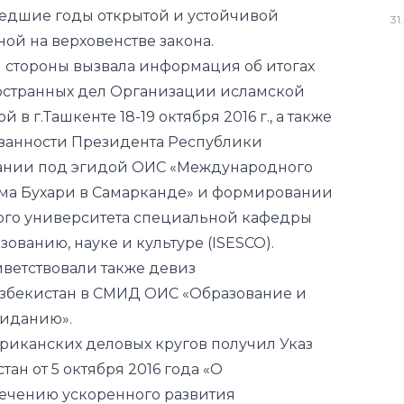
едшие годы открытой и устойчивой
31
.
ой на верховенстве закона.
 стороны вызвала информация об итогах
остранных дел Организации исламской
 г.Ташкенте 18-19 октября 2016 г., а также
анности Президента Республики
дании под эгидой ОИС «Международного
ама Бухари в Самарканде» и формировании
кого университета специальной кафедры
ованию, науке и культуре (ISESCO).
ветствовали также девиз
Узбекистан в СМИД ОИС «Образование и
зиданию».
иканских деловых кругов получил Указ
ан от 5 октября 2016 года «О
ечению ускоренного развития