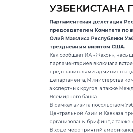
УЗБЕКИСТАНА 
Парламентская делегация Рес
председателем Комитета по 
Олий Мажлиса Республики Уз
трехдневным визитом США.
Как сообщает
ИА «Жахон»
, насы
парламентариев включала встре
представителями администраци
департамента, Министерства ко
экспертных кругов, а также Ме
Всемирного банка.
В рамках визита посольством Уз
Центральной Азии и Кавказа пр
организованы брифинг, а также «
В ходе мероприятий американск