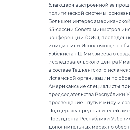
благодаря выстроенной за прош
политической системы, основанн
Большой интерес американской
43-сессии Совета министров ин
конференции (ОИС), проведенной в
инициативы Исполняющего обяз
Узбекистан Ш.Мирзиёева о соз
исследовательского центра Им
в составе Ташкентского исламс
Исламской организации по образ
Американские специалисты при
председательства Республики 
просвещение - путь к миру и со
Поддержку представителей амер
Президента Республики Узбекист
дополнительных мерах по обесп