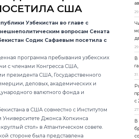
а
ПОСЕТИЛА США
29
публики Узбекистан во главе с
Ч
м
внешнеполитическим вопросам Сената
д
бекистан Содик Сафаевым посетила с
29
щенная программа пребывания узбекских
В
г
чи с членами Конгресса США,
и президента США, Государственного
31
.
ммерции, деловых, академических и
Р
ждународного валютного фонда и
п
с
бекистана в США совместно с Институтом
27
и Университете Джонса Хопкинса
В
круглый стол» в Атлантическом совете.
б
ой стороне была представлена
с