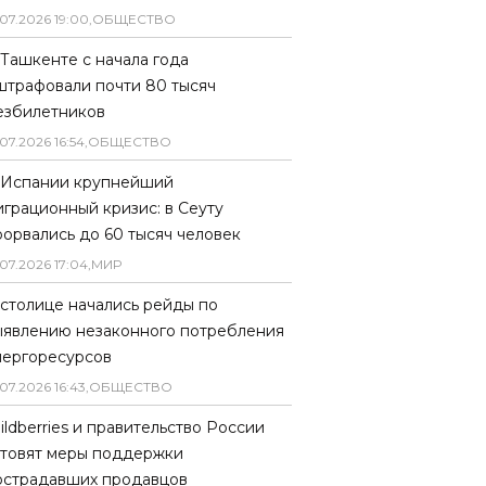
07
.
2026
19
:
00
,
ОБЩЕСТВО
 Ташкенте с начала года
штрафовали почти 80 тысяч
езбилетников
07
.
2026
16
:
54
,
ОБЩЕСТВО
 Испании крупнейший
играционный кризис: в Сеуту
рорвались до 60 тысяч человек
07
.
2026
17
:
04
,
МИР
 столице начались рейды по
ыявлению незаконного потребления
нергоресурсов
07
.
2026
16
:
43
,
ОБЩЕСТВО
ildberries и правительство России
отовят меры поддержки
острадавших продавцов