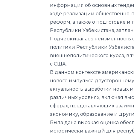
информация об основных тенден
ходе реализации общественно-
реформ, а также о подготовке 
Республики Узбекистана, заплан
Подчеркивалась неизменность
политики Республики Узбекиста
внешнеполитического курса, в т
с США.
В данном контексте американск
нового импульса двустороннему
актуальность выработки новых 
различных уровнях, включая высш
сферах, представляющих взаимн
экономику, образование и друг
Была дана высокая оценка обес
исторически важный для респуб