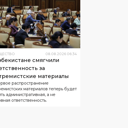
ЩЕСТВО
08
.
08
.
2026
06
:
34
збекистане смягчили
етственность за
тремистские материалы
ервое распространение
ремистских материалов теперь будет
ить административная, а не
овная ответственность.