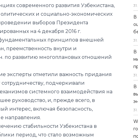
циях современного развития Узбекистана,
31
.
политических и социально-экономических
В
и проведении выборов Президента
о
ированных на 4 декабря 2016 г.
б
 фундаментальных принципов внешней
31
.
н, преемственность внутри и
В
.ч. по развитию многоплановых отношений
м
п
ие эксперты отметили важность придания
31
.
 сотрудничеству, подчеркивали
В
механизмов системного взаимодействия на
в
ее руководство, и, прежде всего, в
э
ый интерес, включая безопасность,
31
.
ие направления.
W
печению стабильности Узбекистана в
г
лики период, что стало возможным
п