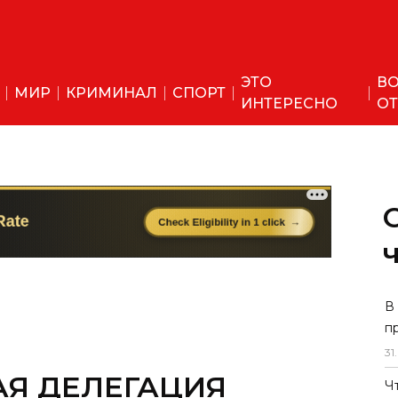
ЭТО
ВО
МИР
КРИМИНАЛ
СПОРТ
ИНТЕРЕСНО
ОТ
В
п
31
.
Я ДЕЛЕГАЦИЯ
Ч