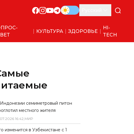
Русский
ПРОС-
HI-
КУЛЬТУРА
ЗДОРОВЬЕ
ВЕТ
TECH
Самые
читаемые
 Индонезии семиметровый питон
роглотил местного жителя
07
.
2026
16
:
42
,
МИР
то изменится в Узбекистане с 1