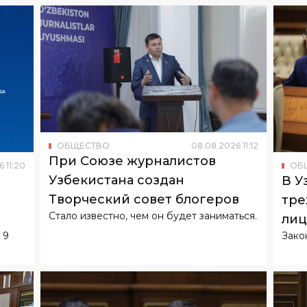
ОБЩЕСТВО
08
.
08
.
2026
11
:
12
При Союзе журналистов
6
11
:
20
ОБ
Узбекистана создан
В У
Творческий совет блогеров
тре
Стало известно, чем он будет заниматься.
лиц
 9
Зако
биз