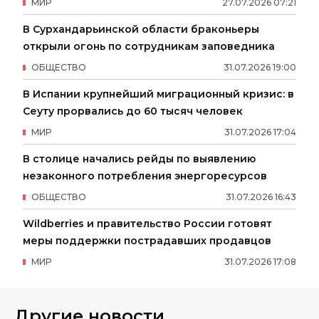
МИР
27
.
07
.
2026
07
:
21
В Сурхандарьинской области браконьеры
открыли огонь по сотрудникам заповедника
ОБЩЕСТВО
31
.
07
.
2026
19
:
00
В Испании крупнейший миграционный кризис: в
Сеуту прорвались до 60 тысяч человек
МИР
31
.
07
.
2026
17
:
04
В столице начались рейды по выявлению
незаконного потребления энергоресурсов
ОБЩЕСТВО
31
.
07
.
2026
16
:
43
Wildberries и правительство России готовят
меры поддержки пострадавших продавцов
МИР
31
.
07
.
2026
17
:
08
Другие новости