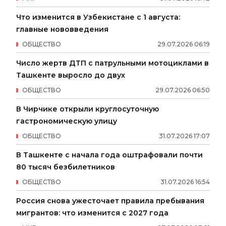
Что изменится в Узбекистане с 1 августа:
главные нововведения
ОБЩЕСТВО
29
.
07
.
2026
06
:
19
Число жертв ДТП с патрульными мотоциклами в
Ташкенте выросло до двух
ОБЩЕСТВО
29
.
07
.
2026
06
:
50
В Чирчике открыли круглосуточную
гастрономическую улицу
ОБЩЕСТВО
31
.
07
.
2026
17
:
07
В Ташкенте с начала года оштрафовали почти
80 тысяч безбилетников
ОБЩЕСТВО
31
.
07
.
2026
16
:
54
Россия снова ужесточает правила пребывания
мигрантов: что изменится с 2027 года