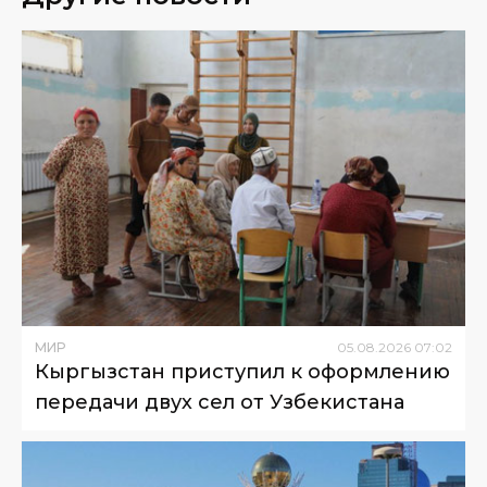
МИР
05
.
08
.
2026
07
:
02
Кыргызстан приступил к оформлению
передачи двух сел от Узбекистана