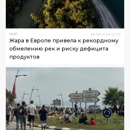
МИР
05
.
08
.
2026
02
:
23
Жара в Европе привела к рекордному
обмелению рек и риску дефицита
продуктов