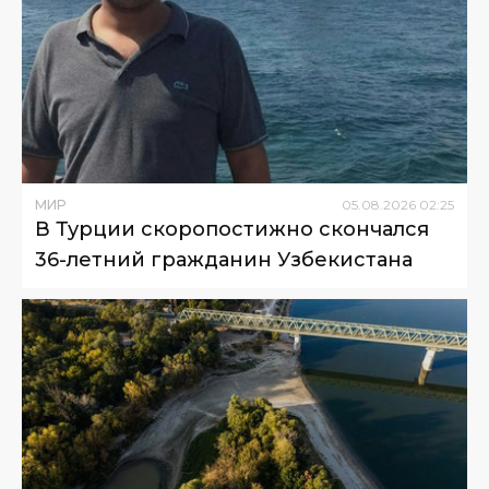
МИР
05
.
08
.
2026
02
:
25
В Турции скоропостижно скончался
36-летний гражданин Узбекистана