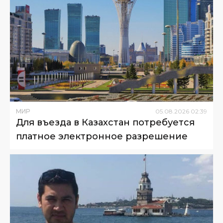
МИР
05
.
08
.
2026
02
:
39
Для въезда в Казахстан потребуется
платное электронное разрешение