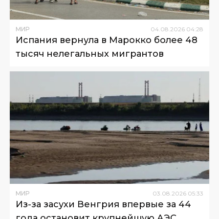
МИР
04
.
08
.
2026
04
:
28
Испания вернула в Марокко более 48
тысяч нелегальных мигрантов
МИР
03
.
08
.
2026
05
:
33
Из-за засухи Венгрия впервые за 44
года остановит крупнейшую АЭС