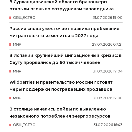
В Сурхандарьинской области браконьеры
открыли огонь по сотрудникам заповедника
ОБЩЕСТВО
31
.
07
.
2026
19
:
00
Россия снова ужесточает правила пребывания
мигрантов: что изменится с 2027 года
МИР
27
.
07
.
2026
07
:
21
В Испании крупнейший миграционный кризис: в
Сеуту прорвались до 60 тысяч человек
МИР
31
.
07
.
2026
17
:
04
Wildberries и правительство России готовят
меры поддержки пострадавших продавцов
МИР
31
.
07
.
2026
17
:
08
В столице начались рейды по выявлению
незаконного потребления энергоресурсов
ОБЩЕСТВО
31
.
07
.
2026
16
:
43