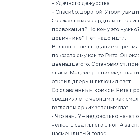
– Удачного дежурства.
– Спасибо, дорогой. Утром увиди
Со сжавшимся сердцем повесил т
провокация? Но кому это нужно?
девичнике? Нет, надо идти.
Волков вошел в здание через м
показала ему как-то Рита. Он ок
двенадцатого. Остановился, при
спали. Медсестры перекусывали 
открыл дверь и включил свет…
Со сдавленным криком Рита про
средних лет с черными как смол
взглядом ярких зеленых глаз.
- Что вам…? – недовольно начал 
челюсть свалил его с ног. А за
насмешливый голос.