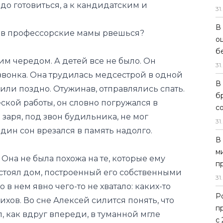
до готовиться, а к кандидатским и
31
.
В
ижу, в профессорские мамы рвешься?
о
б
им чередом. А детей все не было. Он
31
.
 звонка. Она трудилась медсестрой в одной
В
ли поздно. Отужинав, отправлялись спать.
б
кой работы, он словно погружался в
с
 заря, под звон будильника, не мог
31
.
один сон врезался в память надолго.
В
м
Она не была похожа на те, которые ему
п
стоял дом, построенный его собственными
31
.
 в нем явно чего-то не хватало: каких-то
Р
хов. Во сне Алексей силится понять, что
п
л, как вдруг впереди, в туманной мгле
с