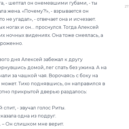
а, - шептал он онемевшими губами, - ты
27
ала жена. «Почему?!», - взрывается он
 не угадал», - отвечает она и исчезает.
ных ногах и он… проснулся. Тогда Алексей
их ночных видениях. Она тоже смеялась, а
ороженно.
ого дня Алексей забежал к другу
рнувшись домой, лег спать без ужина. А на
али за чашкой чая. Ворочаясь с боку на
е может. Тихо поднявшись, он направился в
плотно прикрытой дверью раздалось:
 спит, - звучал голос Риты.
сказала одна из подруг.
а. – Он слишком мне верит.