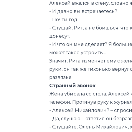
Алексей вжался в стену, словно 
- И давно вы встречаетесь?
- Почти год.
- Слушай, Рит, а не боишься, чт
донесут.
- И что он мне сделает? Я больш
может такое устроить…
Значит, Рита изменяет ему с жен
руки, он так же тихонько вернулс
развязке.
Странный звонок
Жена убирала со стола. Алексей ч
телефон. Протянув руку к журнал
- Алексей Михайлович? – спроси
- Да, слушаю, - ответил он безраз
- Слушайте, Олень Михайлович, хо