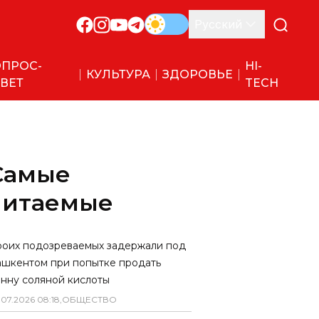
Русский
ПРОС-
HI-
КУЛЬТУРА
ЗДОРОВЬЕ
ВЕТ
TECH
Самые
читаемые
роих подозреваемых задержали под
ашкентом при попытке продать
онну соляной кислоты
.
07
.
2026
08
:
18
,
ОБЩЕСТВО