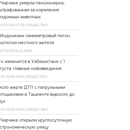
 Чирчике умерла пенсионерка,
штрафованная за кормление
ездомных животных
.
07
.
2026
07
:
39
,
ОБЩЕСТВО
 Индонезии семиметровый питон
роглотил местного жителя
07
.
2026
16
:
42
,
МИР
то изменится в Узбекистане с 1
вгуста: главные нововведения
.
07
.
2026
06
:
19
,
ОБЩЕСТВО
исло жертв ДТП с патрульными
отоциклами в Ташкенте выросло до
вух
.
07
.
2026
06
:
50
,
ОБЩЕСТВО
 Чирчике открыли круглосуточную
астрономическую улицу