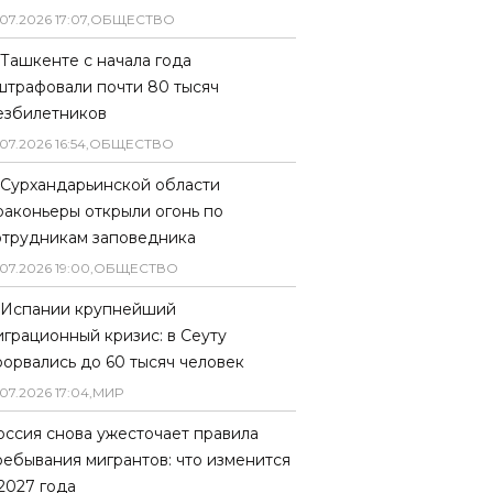
07
.
2026
17
:
07
,
ОБЩЕСТВО
 Ташкенте с начала года
штрафовали почти 80 тысяч
езбилетников
07
.
2026
16
:
54
,
ОБЩЕСТВО
 Сурхандарьинской области
раконьеры открыли огонь по
отрудникам заповедника
07
.
2026
19
:
00
,
ОБЩЕСТВО
 Испании крупнейший
играционный кризис: в Сеуту
рорвались до 60 тысяч человек
07
.
2026
17
:
04
,
МИР
оссия снова ужесточает правила
ребывания мигрантов: что изменится
 2027 года