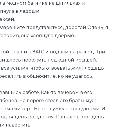
ка в модном батнике на шпильках и
пнула в ладоши.
ексей.
– Разрешите представиться, дорогой Олень, я
оговорив, она хлопнула дверью…
той пошли в ЗАГС и подали на развод. Три
пришлось пережить под одной крышей.
 все усилия, чтобы отвоевать жилплощадь
реселить в общежитие, но не удалось.
давшись работе. Как-то вечером в его
бенел. На пороге стоял его брат и муж
ромный торт. Брат – сумку с продуктами. И
егодня день рождения. Раньше в этот день
и навестить.