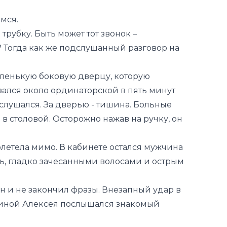
мся.
рубку. Быть может тот звонок –
 Тогда как же подслушанный разговор на
аленькую боковую дверцу, которую
азался около ординаторской в пять минут
слушался. За дверью - тишина. Больные
в столовой. Осторожно нажав на ручку, он
летела мимо. В кабинете остался мужчина
ь, гладко зачесанными волосами и острым
он и не закончил фразы. Внезапный удар в
 спиной Алексея послышался знакомый