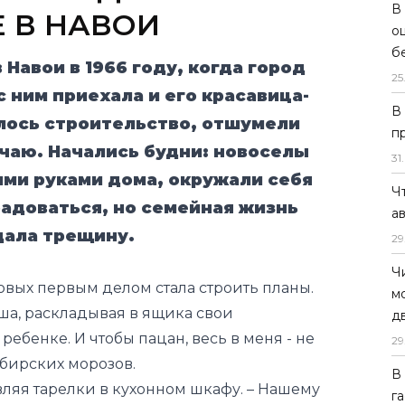
В
 В НАВОИ
о
б
 Навои в 1966 году, когда город
25
с ним приехала и его красавица-
В
лось строительство, отшумели
п
учаю. Начались будни: новоселы
31
.
ми руками дома, окружали себя
Ч
радоваться, но семейная жизнь
а
дала трещину.
29
Ч
овых первым делом стала строить планы.
м
еша, раскладывая в ящика свои
д
ребенке. И чтобы пацан, весь в меня - не
29
ибирских морозов.
В
тавляя тарелки в кухонном шкафу. – Нашему
г