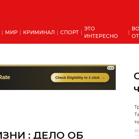
ЭТО
ВО
МИР
КРИМИНАЛ
СПОРТ
ИНТЕРЕСНО
ОТ
Т
Т
т
25
ЗНИ : ДЕЛО ОБ