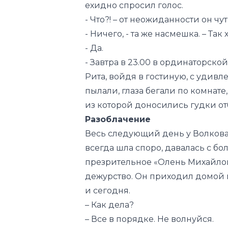
ехидно спросил голос.
- Что?! – от неожиданности он чу
- Ничего, - та же насмешка. – Так 
- Да.
- Завтра в 23.00 в ординаторской
Рита, войдя в гостиную, с удивл
пылали, глаза бегали по комнат
из которой доносились гудки от
Разоблачение
Весь следующий день у Волкова в
всегда шла споро, давалась с бо
презрительное «Олень Михайлови
дежурство. Он приходил домой в 
и сегодня.
– Как дела?
– Все в порядке. Не волнуйся.