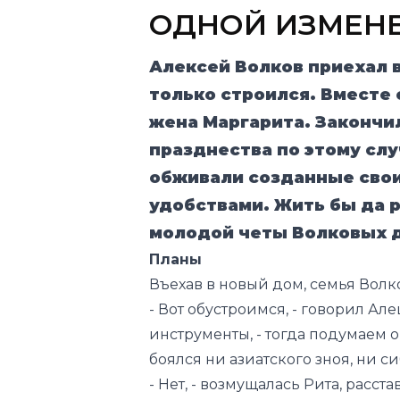
ОДНОЙ ИЗМЕНЕ
Алексей Волков приехал в
только строился. Вместе 
жена Маргарита. Закончи
празднества по этому сл
обживали созданные свои
удобствами. Жить бы да 
молодой четы Волковых 
Планы
Въехав в новый дом, семья Волк
- Вот обустроимся, - говорил Ал
инструменты, - тогда подумаем о 
боялся ни азиатского зноя, ни с
- Нет, - возмущалась Рита, расс