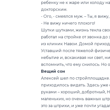
ребенку не к жаре или холоду на
докторским.
- Ого, - смеялся муж. – Ты, я в
- Не вижу ничего плохого!
Шутки шутками, жизнь текла сво
работал на стройке от звонка до
из клиник Навои. Домой приходи
Уставший после тяжелой физичес
небытие и, вскакивая ни свет, ни
вспомнить, что ему снилось. Но 
Вещий сон
Алексей шел по стройплощадке. 
приходилось видеть. Здесь уже 
руками – хороший, добротный, Но
маленьких, но очень важных штри
это за штрихи, и уже почти угада