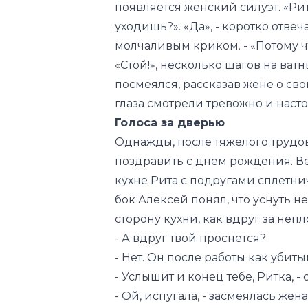
появляется женский силуэт. «Рит
уходишь?». «Да», - коротко отвеч
молчаливым криком. - «Потому что
«Стой!», несколько шагов на ват
посмеялся, рассказав жене о сво
глаза смотрели тревожно и наст
Голоса за дверью
Однажды, после тяжелого трудов
поздравить с днем рождения. Ве
кухне Рита с подругами сплетнич
бок Алексей понял, что уснуть н
сторону кухни, как вдруг за не
- А вдруг твой проснется?
- Нет. Он после работы как убитый
- Услышит и конец тебе, Ритка, - 
- Ой, испугала, - засмеялась жен