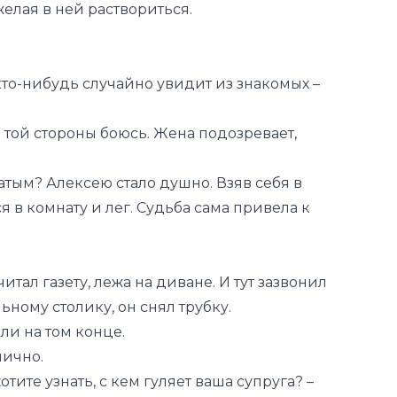
желая в ней раствориться.
о кто-нибудь случайно увидит из знакомых –
е той стороны боюсь. Жена подозревает,
атым? Алексею стало душно. Взяв себя в
я в комнату и лег. Судьба сама привела к
итал газету, лежа на диване. И тут зазвонил
ьному столику, он снял трубку.
ли на том конце.
лично.
тите узнать, с кем гуляет ваша супруга? –