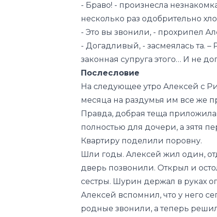
- Браво! - произнесла незнаком
несколько раз одобрительно хло
- Это вы звонили, - прохрипел Ал
- Догадливый, - засмеялась та. 
законная супруга этого… И не д
Послесловие
На следующее утро Алексей с Ри
месяца на раздумья им все же 
Правда, добрая теща приложила
полностью для дочери, а зятя пе
Квартиру поделили поровну.
Шли годы. Алексей жил один, от
дверь позвонили. Открыл и остол
сестры. Шурин держал в руках ог
Алексей вспомнил, что у него с
родные звонили, а теперь решил