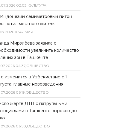
.
07
.
2026
02
:
03
,
КУЛЬТУРА
 Индонезии семиметровый питон
роглотил местного жителя
07
.
2026
16
:
42
,
МИР
аида Мирзиёева заявила о
еобходимости увеличить количество
елёных зон в Ташкенте
.
07
.
2026
04
:
37
,
ОБЩЕСТВО
то изменится в Узбекистане с 1
вгуста: главные нововведения
.
07
.
2026
06
:
19
,
ОБЩЕСТВО
исло жертв ДТП с патрульными
отоциклами в Ташкенте выросло до
вух
.
07
.
2026
06
:
50
,
ОБЩЕСТВО