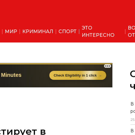
ЭТО
ВО
МИР
КРИМИНАЛ
СПОРТ
ИНТЕРЕСНО
ОТ
стирует в
В
р
скую станцию под
25
В