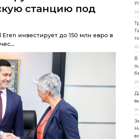
У
 Eren инвестирует до 150 млн евро в
24
ес...
Т
Т
т
25
В
о
б
25
Д
в
25
З
Н
в