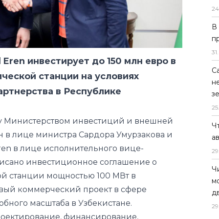
24
 Eren инвестирует до 150 млн евро в
В
ческой станции на условиях
п
артнерства в Республике
31
.
С
ду Министерством инвестиций и внешней
н
з
н в лице министра Сардора Умурзакова и
25
ren в лице исполнительного вице-
исано инвестиционное соглашение о
Ч
ой станции мощностью 100 МВт в
а
рвый коммерческий проект в сфере
29
бного масштаба в Узбекистане.
Ч
проектирование, финансирование,
м
электростанции на весь период реализации
д
абот ожидается в первом квартале 2020
29
тацию к первому кварталу 2021 года.