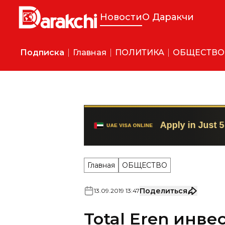
Новости
О Даракчи
Подписка
Главная
ПОЛИТИКА
ОБЩЕСТВО
Главная
ОБЩЕСТВО
Поделиться
13
.
09
.
2019
13
:
47
Total Eren инве
фотоэлектриче
Самаркандом