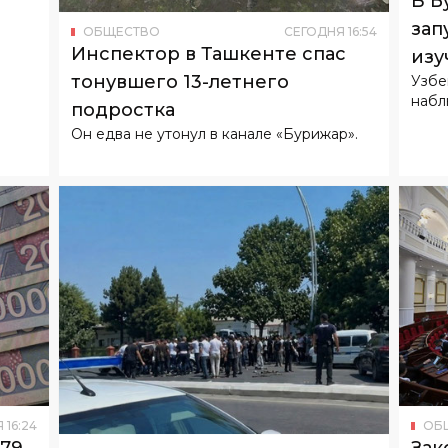
тонувшего 13-летнего
Узбе
набл
подростка
Он едва не утонул в канале «Бурижар».
Я
16
:
24
ОБ
179
Зак
ОБЩЕСТВО
СЕГОДНЯ
11
:
27
В Андижане грузовик Isuzu
отв
сбил велосипедиста
нап
В ча