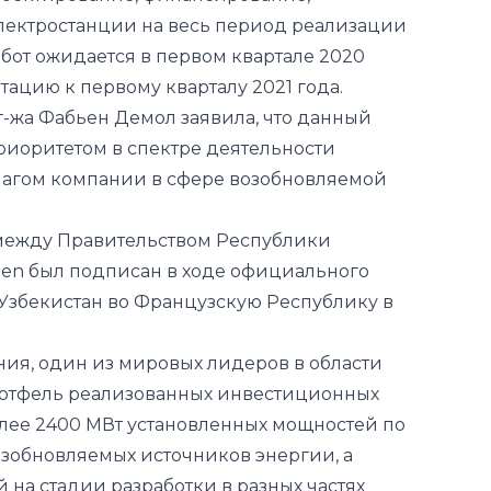
-жа Фабьен Демол заявила, что данный
иоритетом в спектре деятельности
шагом компании в сфере возобновляемой
между Правительством Республики
ren был подписан в ходе официального
Узбекистан во Французскую Республику в
ния, один из мировых лидеров в области
ортфель реализованных инвестиционных
лее 2400 МВт установленных мощностей по
озобновляемых источников энергии, а
 на стадии разработки в разных частях