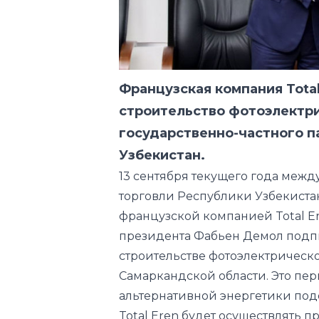
Французская компания Total
строительство фотоэлектри
государственно-частного п
Узбекистан.
13 сентября текущего года меж
торговли Республики Узбекиста
французской компанией Total E
президента Фабьен Демол подп
строительстве фотоэлектрическ
Самаркандской области. Это пе
альтернативной энергетики подо
Total Eren будет осуществлять 
строительство и эксплуатацию 
проекта. Начало строительных р
года с вводом станции в эксплуа