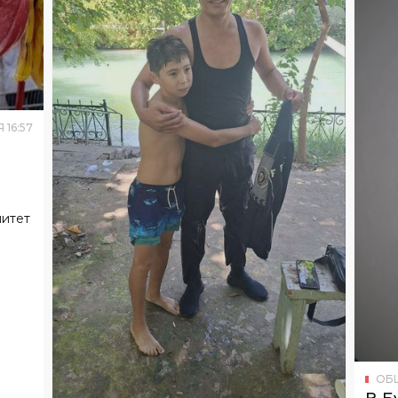
Я
16
:
57
митет
ОБ
В Б
зап
ОБЩЕСТВО
СЕГОДНЯ
16
:
54
Инспектор в Ташкенте спас
изу