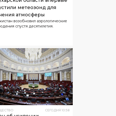
кистан возобновил аэрологические
юдения спустя десятилетия.
ЩЕСТВО
СЕГОДНЯ
10
:
58
он об усилении
етственности водителей
равили в Сенат
стности, намечено ужесточить