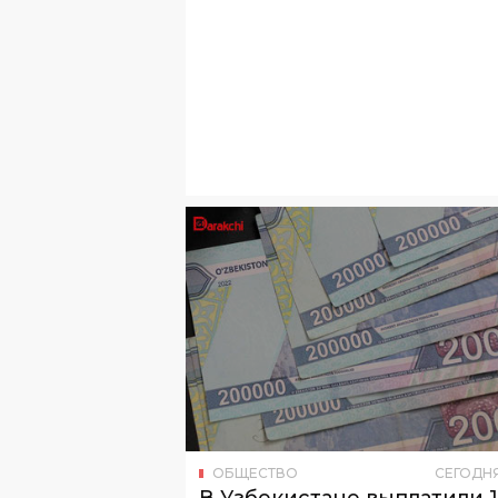
ОБЩЕСТВО
СЕГОДН
В Узбекистане выплатили 
млрд сумов социального
кешбэка
За шесть месяцев выплаты получили