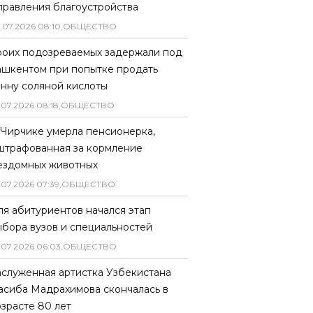
правления благоустройства
.
07
.
2026
08
:
10
,
ОБЩЕСТВО
роих подозреваемых задержали под
ашкентом при попытке продать
онну соляной кислоты
.
07
.
2026
08
:
18
,
ОБЩЕСТВО
 Чирчике умерла пенсионерка,
штрафованная за кормление
ездомных животных
.
07
.
2026
07
:
39
,
ОБЩЕСТВО
ля абитуриентов начался этап
ыбора вузов и специальностей
.
07
.
2026
06
:
03
,
ОБЩЕСТВО
аслуженная артистка Узбекистана
асиба Мадрахимова скончалась в
озрасте 80 лет