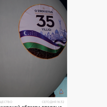
ЩЕСТВО
СЕГОДНЯ
16
:
32
ухарской области впервые
устили метеозонд для
чения атмосферы