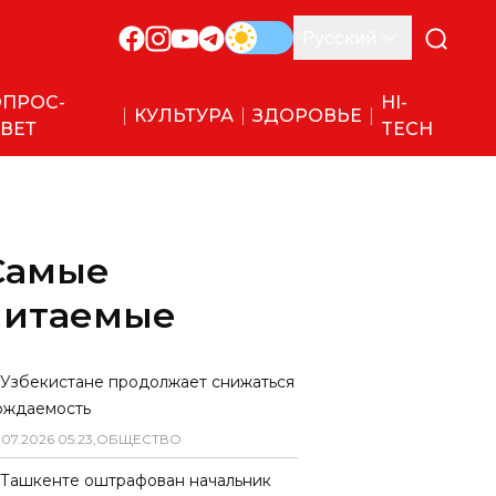
Русский
ПРОС-
HI-
КУЛЬТУРА
ЗДОРОВЬЕ
ВЕТ
TECH
Самые
читаемые
 Узбекистане продолжает снижаться
ождаемость
.
07
.
2026
05
:
23
,
ОБЩЕСТВО
 Ташкенте оштрафован начальник