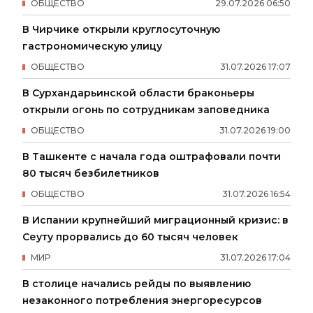
ОБЩЕСТВО
29
.
07
.
2026
06
:
50
В Чирчике открыли круглосуточную
гастрономическую улицу
ОБЩЕСТВО
31
.
07
.
2026
17
:
07
В Сурхандарьинской области браконьеры
открыли огонь по сотрудникам заповедника
ОБЩЕСТВО
31
.
07
.
2026
19
:
00
В Ташкенте с начала года оштрафовали почти
80 тысяч безбилетников
ОБЩЕСТВО
31
.
07
.
2026
16
:
54
В Испании крупнейший миграционный кризис: в
Сеуту прорвались до 60 тысяч человек
МИР
31
.
07
.
2026
17
:
04
В столице начались рейды по выявлению
незаконного потребления энергоресурсов