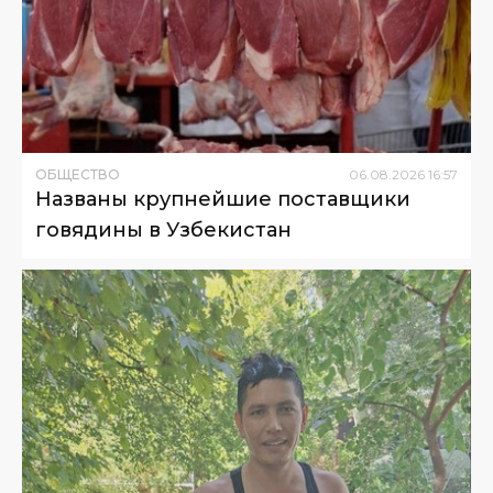
ОБЩЕСТВО
06
.
08
.
2026
16
:
57
Названы крупнейшие поставщики
говядины в Узбекистан