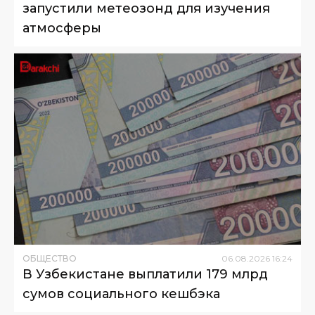
запустили метеозонд для изучения
атмосферы
ОБЩЕСТВО
06
.
08
.
2026
16
:
24
В Узбекистане выплатили 179 млрд
сумов социального кешбэка