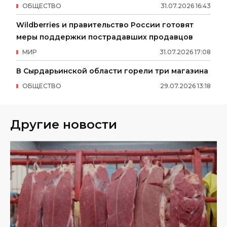
ОБЩЕСТВО
31
.
07
.
2026
16
:
43
Wildberries и правительство России готовят
меры поддержки пострадавших продавцов
МИР
31
.
07
.
2026
17
:
08
В Сырдарьинской области горели три магазина
ОБЩЕСТВО
29
.
07
.
2026
13
:
18
Другие новости