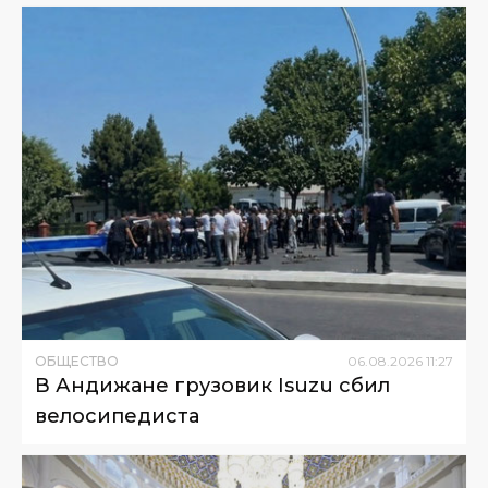
ОБЩЕСТВО
06
.
08
.
2026
11
:
27
В Андижане грузовик Isuzu сбил
велосипедиста